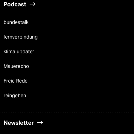
Podcast
bundestalk
fernverbindung
klima update°
Mauerecho
Freie Rede
reingehen
Newsletter