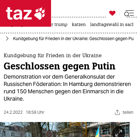

taz zahl ich
bergsteigen
usa unter trump
katzen
landtagswahl in sachs

taz zahl ich
ne
Kundgebung für Frieden in der Ukraine: Geschlossen gegen Puti
taz zahl ich
themen
Kundgebung für Frieden in der Ukraine
Geschlossen gegen Putin
politik
Demonstration vor dem Generalkonsulat der
öko
Russischen Föderation: In Hamburg demonstrieren
rund 150 Menschen gegen den Einmarsch in die
gesellschaft
Ukraine.
kultur
24.2.2022
18:58 Uhr
teilen
sport