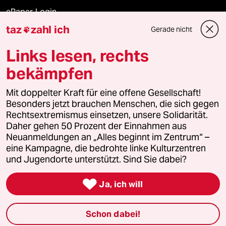
ePaper Login
taz
zahl ich
Gerade nicht

Downloads für Abonnierende
Links lesen, rechts
bekämpfen
© 2026 taz Verlags und Vertriebs GmbH
Mit doppelter Kraft für eine offene Gesellschaft!
Alle Rechte vorbehalten. Bei rechtlichen Fragen oder für Genehmigungen
wenden Sie sich bitte an
lizenzen@taz.de
Besonders jetzt brauchen Menschen, die sich gegen
Rechtsextremismus einsetzen, unsere Solidarität.
Daher gehen 50 Prozent der Einnahmen aus
Feedback
Redaktionsstatut
Kommune-Richtlinien
KI-
Neuanmeldungen an „Alles beginnt im Zentrum“ –
eine Kampagne, die bedrohte linke Kulturzentren
Leitlinie
Informant
Datenschutz
Impressum
AGB
und Jugendorte unterstützt. Sind Sie dabei?
Seitenwende
Einwilligungen widerrufen (Ads)

Ja, ich will
Schon dabei!