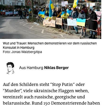
berlin
nord
wahrheit
verlag
verlag
Wut und Trauer: Menschen demonstrieren vor dem russischen
Konsulat in Hamburg
veranstaltungen
Foto: Jonas Walzberg/dpa
shop
Aus Hamburg
Niklas Berger
fragen & hilfe
unterstützen
Auf den Schildern steht “Stop Putin“ oder
abo
“Murder“, viele ukrainische Flaggen wehen,
vereinzelt auch russische, georgische und
genossenschaft
belarussische. Rund 150 Demonstrierende haben