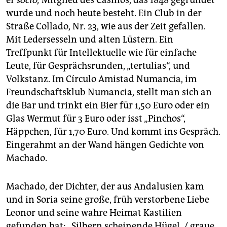
er
socio,
Mitglied des Casinos, das 1848 gegründet
wurde und noch heute besteht. Ein Club in der
Straße Collado, Nr. 23, wie aus der Zeit gefallen.
Mit Ledersesseln und alten Lüstern. Ein
Treffpunkt für Intellektuelle wie für einfache
Leute, für Gesprächsrunden, „tertulias“, und
Volkstanz. Im Círculo Amistad Numancia, im
Freundschaftsklub Numancia, stellt man sich an
die Bar und trinkt ein Bier für 1,50 Euro oder ein
Glas Wermut für 3 Euro oder isst „Pinchos“,
Häppchen, für 1,70 Euro. Und kommt ins Gespräch.
Eingerahmt an der Wand hängen Gedichte von
Machado.
Machado, der Dichter, der aus Andalusien kam
und in Soria seine große, früh verstorbene Liebe
Leonor und seine wahre Heimat Kastilien
gefunden hat: „Silbern scheinende Hügel, / graue