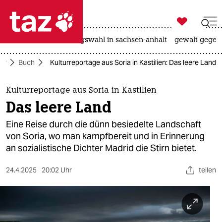

taz zahl ich
hitze
surfen
landtagswahl in sachsen-anhalt
gewalt gegen

taz zahl ich
tur
Buch
Kulturreportage aus Soria in Kastilien: Das leere Land
taz zahl ich
themen
Kulturreportage aus Soria in Kastilien
Das leere Land
politik
Eine Reise durch die dünn besiedelte Landschaft
öko
von Soria, wo man kampfbereit und in Erinnerung
an sozialistische Dichter Madrid die Stirn bietet.
gesellschaft
24.4.2025
20:02 Uhr
teilen
kultur
sport