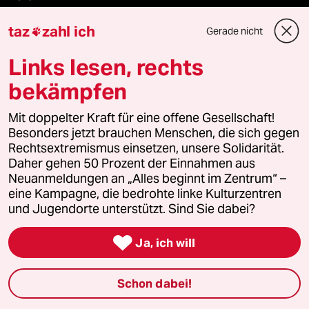
taz
zahl ich
Wahrheit
Gerade nicht

Links lesen, rechts
bekämpfen
Themen
Mit doppelter Kraft für eine offene Gesellschaft!
Besonders jetzt brauchen Menschen, die sich gegen
Hitze
Rechtsextremismus einsetzen, unsere Solidarität.
Daher gehen 50 Prozent der Einnahmen aus
Surfen
Neuanmeldungen an „Alles beginnt im Zentrum“ –
eine Kampagne, die bedrohte linke Kulturzentren
Landtagswahl in Sachsen-Anhalt
und Jugendorte unterstützt. Sind Sie dabei?
Gewalt gegen Frauen

Ja, ich will
Nahost-Konflikt
Schon dabei!