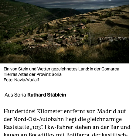
berlin
nord
wahrheit
verlag
verlag
veranstaltungen
Ein von Stein und Wetter gezeichnetes Land: in der Comarca
Tierras Altas der Provinz Soria
shop
Foto: Navia/Vu/laif
fragen & hilfe
Aus Soria
Ruthard Stäblein
unterstützen
Hundertdrei Kilometer entfernt von Madrid auf
abo
der Nord-Ost-Autobahn liegt die gleichnamige
genossenschaft
Raststätte „103“. Lkw-Fahrer stehen an der Bar und
kauen an Bocadillos mit Botifarra, der kastilisch-