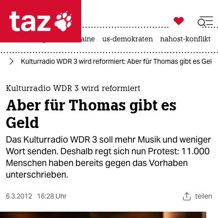

taz zahl ich
hitze
krieg in der ukraine
us-demokraten
nahost-konflikt

taz zahl ich
en
Kulturradio WDR 3 wird reformiert: Aber für Thomas gibt es Geld
taz zahl ich
themen
Kulturradio WDR 3 wird reformiert
Aber für Thomas gibt es
politik
Geld
öko
Das Kulturradio WDR 3 soll mehr Musik und weniger
Wort senden. Deshalb regt sich nun Protest: 11.000
gesellschaft
Menschen haben bereits gegen das Vorhaben
unterschrieben.
kultur
sport
6.3.2012
16:28 Uhr
teilen