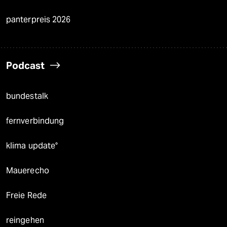
panterpreis 2026
Podcast
bundestalk
fernverbindung
klima update°
Mauerecho
Freie Rede
reingehen