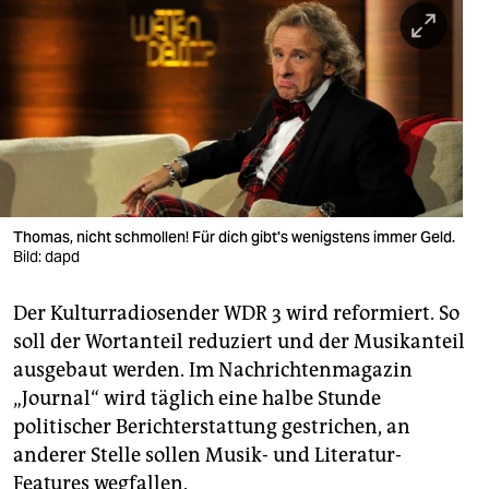
berlin
nord
wahrheit
verlag
verlag
veranstaltungen
Thomas, nicht schmollen! Für dich gibt's wenigstens immer Geld.
Bild: dapd
shop
Der Kulturradiosender WDR 3 wird reformiert. So
fragen & hilfe
soll der Wortanteil reduziert und der Musikanteil
unterstützen
ausgebaut werden. Im Nachrichtenmagazin
„Journal“ wird täglich eine halbe Stunde
abo
politischer Berichterstattung gestrichen, an
genossenschaft
anderer Stelle sollen Musik- und Literatur-
Features wegfallen.