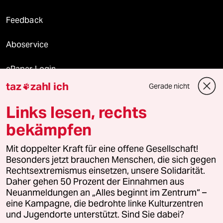
Feedback
Aboservice
ePaper Login
taz
zahl ich
Gerade nicht

Downloads für Abonnierende
Links lesen, rechts
bekämpfen
© 2026 taz Verlags und Vertriebs GmbH
Mit doppelter Kraft für eine offene Gesellschaft!
Alle Rechte vorbehalten. Bei rechtlichen Fragen oder für Genehmigungen
wenden Sie sich bitte an
lizenzen@taz.de
Besonders jetzt brauchen Menschen, die sich gegen
Rechtsextremismus einsetzen, unsere Solidarität.
Daher gehen 50 Prozent der Einnahmen aus
Feedback
Redaktionsstatut
Kommune-Richtlinien
KI-
Neuanmeldungen an „Alles beginnt im Zentrum“ –
eine Kampagne, die bedrohte linke Kulturzentren
Leitlinie
Informant
Datenschutz
Impressum
AGB
und Jugendorte unterstützt. Sind Sie dabei?