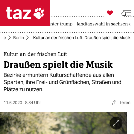

taz zahl ich
nahost-konflikt
usa unter trump
landtagswahl in sachsen-an

taz zahl ich
eite
Berlin
Kultur an der frischen Luft: Draußen spielt die Musik
taz zahl ich
themen
Kultur an der frischen Luft
Draußen spielt die Musik
politik
Bezirke ermuntern Kulturschaffende aus allen
öko
Sparten, ihre Frei- und Grünflächen, Straßen und
Plätze zu nutzen.
gesellschaft
11.6.2020
8:34 Uhr
teilen
kultur
sport