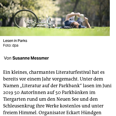
berlin
nord
wahrheit
verlag
Lesen in Parks
Foto: dpa
verlag
veranstaltungen
Von
Susanne Messmer
shop
Ein kleines, charmantes Literaturfestival hat es
fragen & hilfe
bereits vor einem Jahr vorgemacht. Unter dem
Namen „Literatur auf der Parkbank“ lasen im Juni
unterstützen
2019 50 AutorInnen auf 50 Parkbänken im
abo
Tiergarten rund um den Neuen See und den
Schleusenkrug ihre Werke kostenlos und unter
genossenschaft
freiem Himmel. Organisator Eckart Hündgen