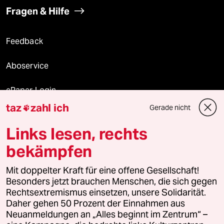
Fragen & Hilfe
Feedback
Aboservice
ePaper Login
taz
zahl ich
Gerade nicht

Downloads für Abonnierende
Links lesen, rechts
bekämpfen
© 2026 taz Verlags und Vertriebs GmbH
Mit doppelter Kraft für eine offene Gesellschaft!
Alle Rechte vorbehalten. Bei rechtlichen Fragen oder für Genehmigungen
wenden Sie sich bitte an
lizenzen@taz.de
Besonders jetzt brauchen Menschen, die sich gegen
Rechtsextremismus einsetzen, unsere Solidarität.
Daher gehen 50 Prozent der Einnahmen aus
Feedback
Redaktionsstatut
Kommune-Richtlinien
KI-
Neuanmeldungen an „Alles beginnt im Zentrum“ –