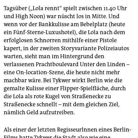
Tagsüber („Lola rennt“ spielt zwischen 11.40 Uhr
und High Noon) war nüscht los in Mitte. Und
wenn vor der Bankkulisse am Bebelplatz (heute
ein Fünf-Sterne-Luxushotel), die Lola nach dem
erfolglosen Schnorren mithilfe einer Pistole
kapert, in der zweiten Story­variante Polizeiautos
warten, sieht man im Hintergrund den
verlassenen Prachtboulevard Unter den Linden –
eine On-location-Szene, die heute nicht mehr
machbar wäre. Bei Tykwer wirkt Berlin wie die
gemalte Kulisse einer Flipper-Spielfläche, durch
die Lola als rote Kugel von Straßenecke zu
Straßenecke schnellt – mit dem gleichen Ziel,
nämlich Geld aufzutreiben.
Als einer der letzten RegisseurInnen eines Berlin-
Films hatte Tykwer die Stadt also wie eine