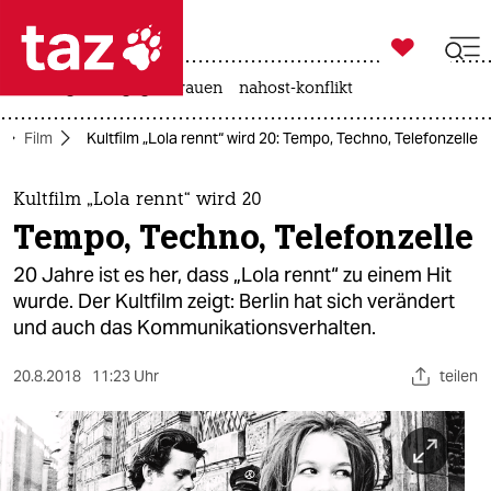

taz zahl ich
hitze
gewalt gegen frauen
nahost-konflikt

taz zahl ich
Film
Kultfilm „Lola rennt“ wird 20: Tempo, Techno, Telefonzelle
taz zahl ich
themen
Kultfilm „Lola rennt“ wird 20
Tempo, Techno, Telefonzelle
politik
20 Jahre ist es her, dass „Lola rennt“ zu einem Hit
öko
wurde. Der Kultfilm zeigt: Berlin hat sich verändert
und auch das Kommunikationsverhalten.
gesellschaft
20.8.2018
11:23 Uhr
teilen
kultur
sport