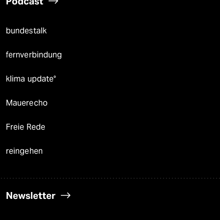
Podcast
bundestalk
fernverbindung
klima update°
Mauerecho
Freie Rede
reingehen
Newsletter