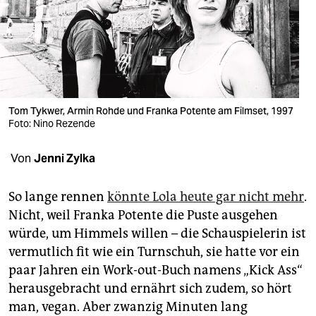
berlin
nord
wahrheit
verlag
Tom Tykwer, Armin Rohde und Franka Potente am Filmset, 1997
verlag
Foto: Nino Rezende
veranstaltungen
Von
Jenni Zylka
shop
So lange rennen
könnte Lola heute gar nicht mehr
.
fragen & hilfe
Nicht, weil Franka Potente die Puste ausgehen
würde, um Himmels willen – die Schauspielerin ist
unterstützen
vermutlich fit wie ein Turnschuh, sie hatte vor ein
abo
paar Jahren ein Work-out-Buch namens „Kick Ass“
herausgebracht und ernährt sich zudem, so hört
genossenschaft
man, vegan. Aber zwanzig Minuten lang