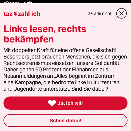
ePaper Login
taz
zahl ich
Gerade nicht

Downloads für Abonnierende
Links lesen, rechts
bekämpfen
© 2026 taz Verlags und Vertriebs GmbH
Alle Rechte vorbehalten. Bei rechtlichen Fragen oder für Genehmigungen
Mit doppelter Kraft für eine offene Gesellschaft!
wenden Sie sich bitte an
lizenzen@taz.de
Besonders jetzt brauchen Menschen, die sich gegen
Rechtsextremismus einsetzen, unsere Solidarität.
Daher gehen 50 Prozent der Einnahmen aus
Feedback
Redaktionsstatut
Kommune-Richtlinien
KI-
Neuanmeldungen an „Alles beginnt im Zentrum“ –
eine Kampagne, die bedrohte linke Kulturzentren
Leitlinie
Informant
Datenschutz
Impressum
AGB
und Jugendorte unterstützt. Sind Sie dabei?
Seitenwende
Einwilligungen widerrufen (Ads)

Ja, ich will
Schon dabei!