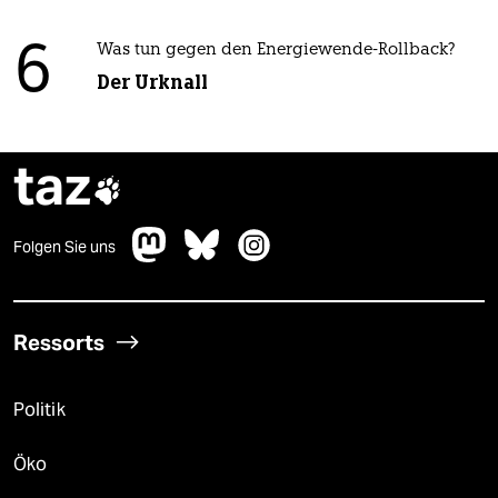
6
Was tun gegen den Energiewende-Rollback?
Der Urknall
taz

Folgen Sie uns
Ressorts
Politik
Öko