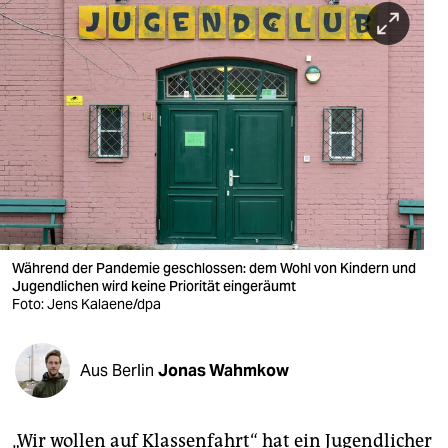
berlin
nord
wahrheit
verlag
verlag
veranstaltungen
shop
Während der Pandemie geschlossen: dem Wohl von Kindern und
Jugendlichen wird keine Priorität eingeräumt
fragen & hilfe
Foto: Jens Kalaene/dpa
unterstützen
Aus Berlin
Jonas Wahmkow
abo
genossenschaft
„Wir wollen auf Klassenfahrt“ hat ein Jugendlicher