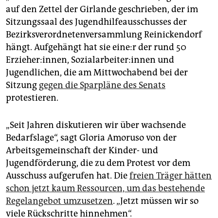
epaper login
auf den Zettel der Girlande geschrieben, der im
Sitzungssaal des Jugendhilfeausschusses der
Bezirksverordnetenversammlung Reinickendorf
hängt. Aufgehängt hat sie ei­ne:r der rund 50
Erzieher:innen, So­zi­al­ar­bei­te­r:in­nen und
Jugendlichen, die am Mittwochabend bei der
Sitzung
gegen die Sparpläne des Senats
protestieren.
„Seit Jahren diskutieren wir über wachsende
Bedarfslage“, sagt Gloria Amoruso von der
Arbeitsgemeinschaft der Kinder- und
Jugendförderung, die zu dem Protest vor dem
Ausschuss aufgerufen hat. Die
freien Träger hätten
schon jetzt kaum Ressourcen, um das bestehende
Regelangebot umzusetzen
. „Jetzt müssen wir so
viele Rückschritte hinnehmen“.