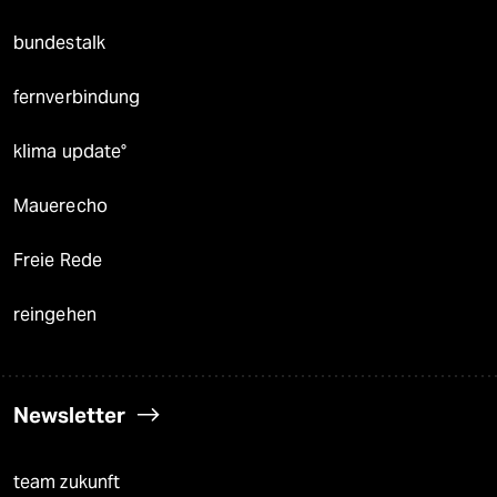
bundestalk
fernverbindung
klima update°
Mauerecho
Freie Rede
reingehen
Newsletter
team zukunft