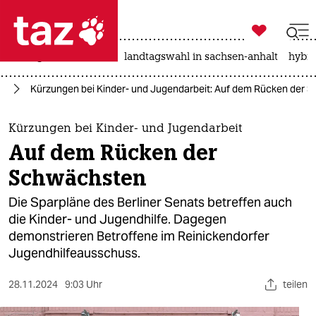

taz zahl ich
niedrigwasser
rente
landtagswahl in sachsen-anhalt
hybri

taz zahl ich
in
Kürzungen bei Kinder- und Jugendarbeit: Auf dem Rücken der 
taz zahl ich
themen
Kürzungen bei Kinder- und Jugendarbeit
Auf dem Rücken der
politik
Schwächsten
öko
Die Sparpläne des Berliner Senats betreffen auch
die Kinder- und Jugendhilfe. Dagegen
gesellschaft
demonstrieren Betroffene im Reinickendorfer
Jugendhilfeausschuss.
kultur
sport
28.11.2024
9:03 Uhr
teilen