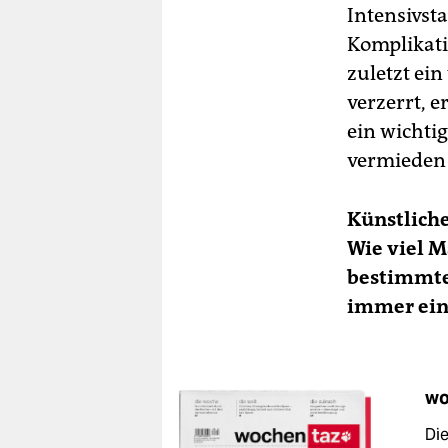
Intensivsta
Komplikati
zuletzt ei
verzerrt, 
ein wichti
vermieden
Künstliche
Wie viel M
bestimmte 
immer ein*
wo
Die