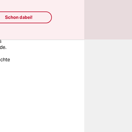
Schon dabei!
s
de.
ichte