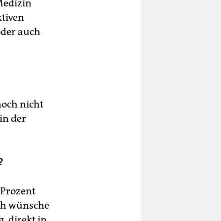
Medizin
ktiven
oder auch
noch nicht
in der
?
 Prozent
Ich wünsche
g, direkt in