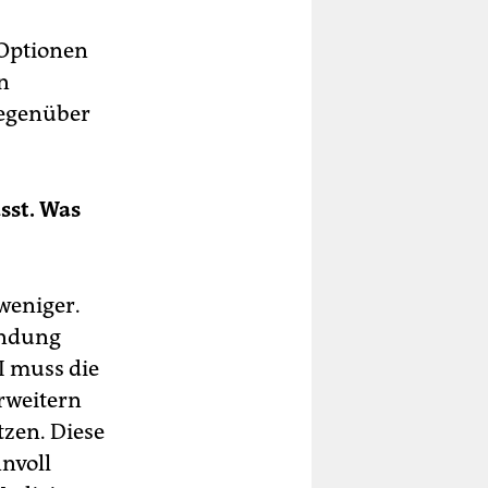
 Optionen
n
gegenüber
sst. Was
 weniger.
endung
KI muss die
rweitern
tzen. Diese
nnvoll