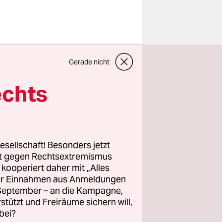
ss sie
Gerade nicht
nderen
echts
nik sehr
ler damit,
 Andere
esellschaft! Besonders jetzt
bedingt den
rt gegen Rechtsextremismus
z kooperiert daher mit „Alles
ehen dem
ller Einnahmen aus Anmeldungen
endungen
. September – an die Kampagne,
rd eine
rstützt und Freiräume sichern will,
se
bei?