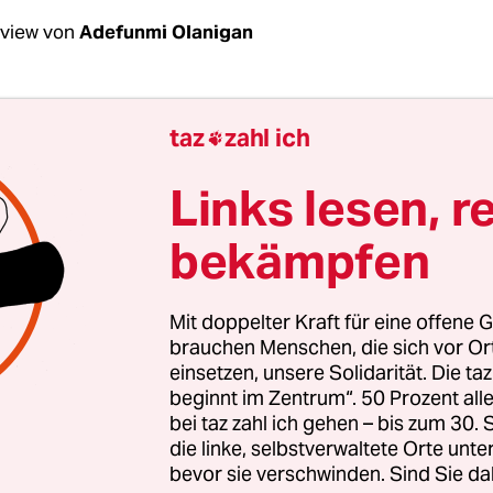
rview von
Adefunmi Olanigan
 Frau Buyx, wie wichtig ist es für Menschen, da
taz
zahl ich

 einem Computersystem, sondern von einem a
behandelt werden?
Links lesen, r
bekämpfen
x:
Das ist sehr individuell. Menschen stehen
Tech
dlich offen gegenüber
. Die einen fühlen sich woh
ch peinliche Sachen einer Maschine zu erzählen.
Mit doppelter Kraft für eine offene G
on ihr mehr Präzision. Wieder andere wollen un
brauchen Menschen, die sich vor O
einsetzen, unsere Solidarität. Die ta
 Menschen und von KI gar nichts hören. Viele st
beginnt im Zentrum“. 50 Prozent a
n künstlicher Intelligenz in diagnostischen Anw
bei taz zahl ich gehen – bis zum 30
genüber als in der eigentlichen Behandlung. Es wi
die linke, selbstverwaltete Orte unte
usforderung, auf diese verschiedenen Bedürfnis
bevor sie verschwinden. Sind Sie da