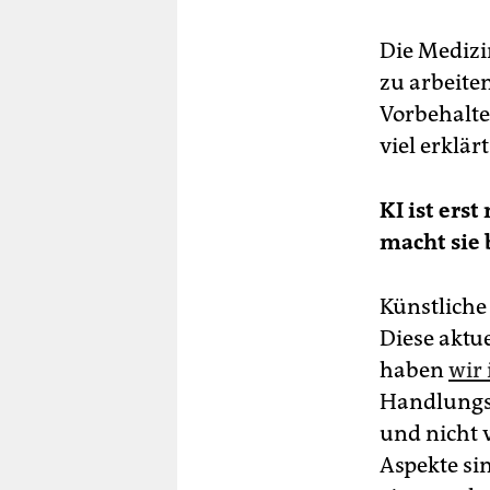
Die Medizi
zu arbeite
Vorbehalte
viel erklär
KI
ist ers
macht sie 
Künstliche 
Diese aktu
haben
wir 
Handlungs-
und nicht 
Aspekte si