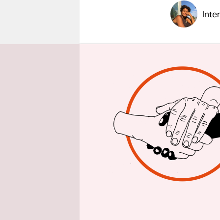
epaper login
Inte
wochentaz:
nicht von
Menschen 
Alena Buy
unterschie
vermeintli
erwarten v
Kontakt zu
Einsatz vo
offener ge
große Hera