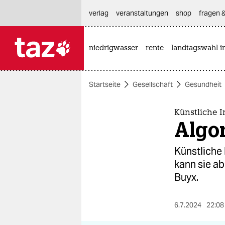
hautnavigation anspringen
hauptinhalt anspringen
footer anspringen
verlag
veranstaltungen
shop
fragen &
niedrigwasser
rente
landtagswahl i

taz zahl ich
taz zahl ich
Startseite
Gesellschaft
Gesundheit
themen
politik
Künstliche I
Algo
öko
Künstliche 
gesellschaft
kann sie ab
Buyx.
kultur
sport
6.7.2024
22:08