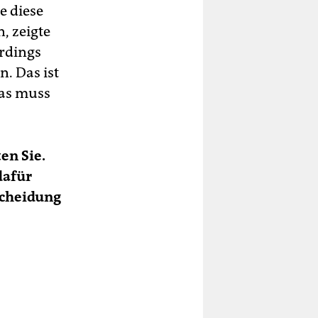
e diese
, zeigte
erdings
. Das ist
was muss
en Sie.
dafür
scheidung