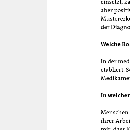
einsetzt, 
aber positi
Mustererke
der Diagno
Welche Rol
In der med
etabliert. 
Medikamen
In welche
Menschen i
ihrer Arbe
mir, dass KI