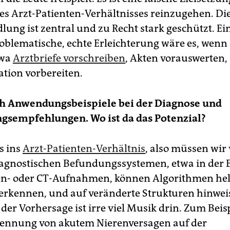
es Arzt-Patienten-Verhältnisses reinzugehen. Di
ung ist zentral und zu Recht stark geschützt. Ein
oblematische, echte Erleichterung wäre es, wenn 
twa
Arztbriefe vorschreiben
, Akten vorauswerten,
ion vorbereiten.
ch Anwendungsbeispiele bei der Diagnose und
gsempfehlungen. Wo ist da das Potenzial?
s ins
Arzt-Patien­ten-Verhältnis
, also müssen wir 
diagnostischen Befundungssystemen, etwa in der
n- oder CT-Aufnahmen, können Algorithmen ­hel
erkennen, und auf veränderte Strukturen hinwei
der Vorhersage ist irre viel Musik drin. Zum Beisp
ennung von akutem Nierenversagen auf der