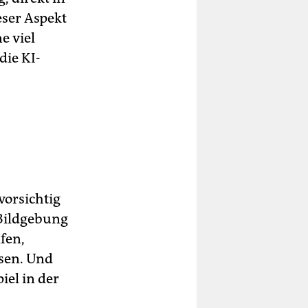
eser Aspekt
e viel
die KI-
vorsichtig
 Bildgebung
fen,
sen. Und
iel in der