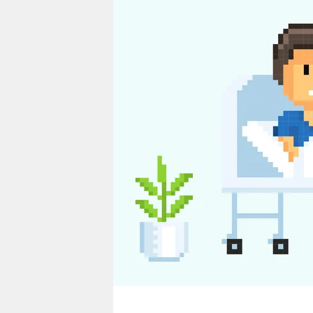
berlin
nord
wahrheit
verlag
verlag
veranstaltungen
shop
fragen & hilfe
unterstützen
abo
genossenschaft