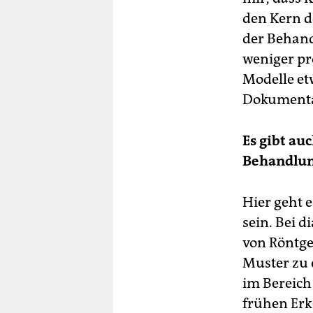
den Kern d
der Behandl
weniger pr
Modelle e
Dokumentat
Es gibt au
Behandlun
Hier geht e
sein. Bei 
von Röntge
Muster zu 
im Bereich 
frühen Erk