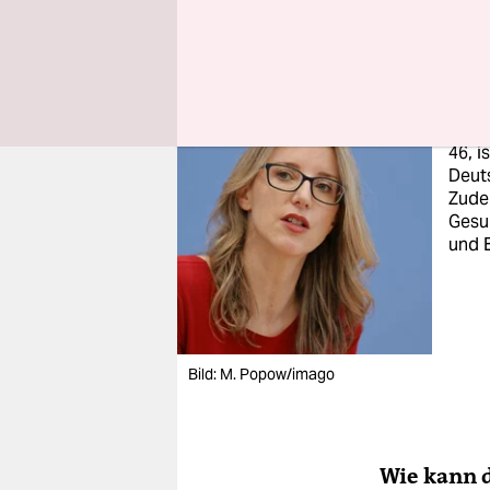
einzugehe
Im I
46, i
Deuts
Zudem
Gesun
und E
Bild: M. Popow/imago
Wie kann d