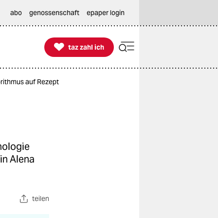
abo
genossenschaft
epaper login

taz zahl ich
taz zahl ich
gorithmus auf Rezept
hnologie
in Alena
teilen