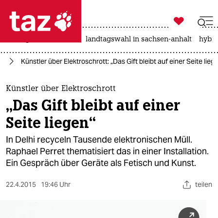

taz zahl ich
niedrigwasser
rente
landtagswahl in sachsen-anhalt
hybri

taz zahl ich
te
Künstler über Elektroschrott: „Das Gift bleibt auf einer Seite lieg
taz zahl ich
themen
Künstler über Elektroschrott
„Das Gift bleibt auf einer
politik
Seite liegen“
öko
In Delhi recyceln Tausende elektronischen Müll.
Raphael Perret thematisiert das in einer Installation.
gesellschaft
Ein Gespräch über Geräte als Fetisch und Kunst.
kultur
22.4.2015
19:46 Uhr
teilen
sport