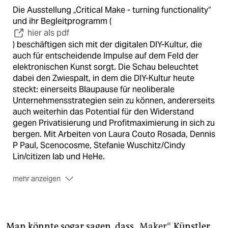
Die Ausstellung „Critical Make - turning functionality“
und ihr Begleitprogramm (
hier als pdf
) beschäftigen sich mit der digitalen DIY-Kultur, die
auch für entscheidende Impulse auf dem Feld der
elektronischen Kunst sorgt. Die Schau beleuchtet
dabei den Zwiespalt, in dem die DIY-Kultur heute
steckt: einerseits Blaupause für neoliberale
Unternehmensstrategien sein zu können, andererseits
auch weiterhin das Potential für den Widerstand
gegen Privatisierung und Profitmaximierung in sich zu
bergen. Mit Arbeiten von Laura Couto Rosada, Dennis
P Paul, Scenocosme, Stefanie Wuschitz/Cindy
Lin/citizen lab und HeHe.
mehr anzeigen
Im Haus der elektronischen Künste, Basel, Freilager-
Platz 9, CH-4142 Münchenstein, 23.-29. April, täglich
12:00-18:00. Sa 12:00-24:00.
Man könnte sogar sagen, dass
„Maker“
, Künstler