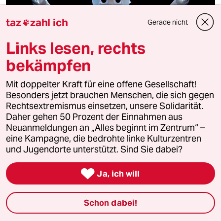
taz
zahl ich
Gerade nicht

Links lesen, rechts
bekämpfen
Hightech-Zulieferer Foxconn
Smartphone made in India
Mit doppelter Kraft für eine offene Gesellschaft!
Besonders jetzt brauchen Menschen, die sich gegen
Foxconn will wieder Smartphones auf dem Subkontinent
Rechtsextremismus einsetzen, unsere Solidarität.
bauen. Die Löhne sind niedrig, die Arbeitsbedingungen
oft schlecht.
Daher gehen 50 Prozent der Einnahmen aus
Neuanmeldungen an „Alles beginnt im Zentrum“ –
eine Kampagne, die bedrohte linke Kulturzentren
und Jugendorte unterstützt. Sind Sie dabei?

Ja, ich will
Schon dabei!