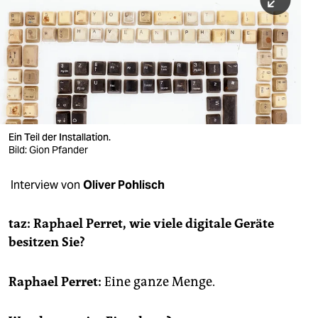
berlin
nord
wahrheit
verlag
verlag
Ein Teil der Installation.
Bild: Gion Pfander
veranstaltungen
shop
Interview von
Oliver Pohlisch
fragen & hilfe
taz: Raphael Perret, wie viele digitale Geräte
unterstützen
besitzen Sie?
abo
Raphael Perret:
Eine ganze Menge.
genossenschaft