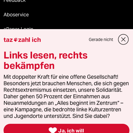
Feedback
Aboservice
ePaper Login
taz
zahl ich
Gerade nicht

Downloads für Abonnierende
Links lesen, rechts
bekämpfen
© 2026 taz Verlags und Vertriebs GmbH
Alle Rechte vorbehalten. Bei rechtlichen Fragen oder für Genehmigungen
Mit doppelter Kraft für eine offene Gesellschaft!
wenden Sie sich bitte an
lizenzen@taz.de
Besonders jetzt brauchen Menschen, die sich gegen
Rechtsextremismus einsetzen, unsere Solidarität.
Daher gehen 50 Prozent der Einnahmen aus
Feedback
Redaktionsstatut
Kommune-Richtlinien
KI-
Neuanmeldungen an „Alles beginnt im Zentrum“ –
eine Kampagne, die bedrohte linke Kulturzentren
Leitlinie
Informant
Datenschutz
Impressum
AGB
und Jugendorte unterstützt. Sind Sie dabei?
Seitenwende
Einwilligungen widerrufen (Ads)

Ja, ich will