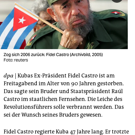
berlin
nord
wahrheit
verlag
verlag
Zog sich 2006 zurück: Fidel Castro (Archivbild, 2005)
Foto: reuters
veranstaltungen
dpa
| Kubas Ex-Präsident Fidel Castro ist am
shop
Freitagabend im Alter von 90 Jahren gestorben.
fragen & hilfe
Das sagte sein Bruder und Staatspräsident Raúl
Castro im staatlichen Fernsehen. Die Leiche des
unterstützen
Revolutionsführers solle verbrannt werden. Das
abo
sei der Wunsch seines Bruders gewesen.
genossenschaft
Fidel Castro regierte Kuba 47 Jahre lang. Er trotzte