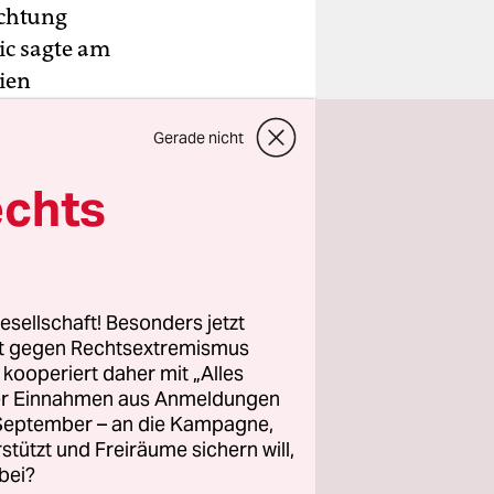
ichtung
ic sagte am
ien
en“. Er
Gerade nicht
 und zu
ekommen, um
echts
en, wo
n. Dort
esellschaft! Besonders jetzt
slawischen
rt gegen Rechtsextremismus
z kooperiert daher mit „Alles
ller Einnahmen aus Anmeldungen
. September – an die Kampagne,
rstützt und Freiräume sichern will,
bei?