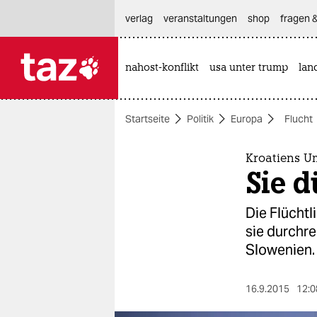
hautnavigation anspringen
hauptinhalt anspringen
footer anspringen
verlag
veranstaltungen
shop
fragen &
nahost-konflikt
usa unter trump
lan

taz zahl ich
taz zahl ich
Startseite
Politik
Europa
Flucht
themen
politik
Kroatiens U
Sie d
öko
Die Flüchtl
gesellschaft
sie durchr
Slowenien.
kultur
sport
16.9.2015
12:0