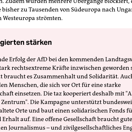
n. Zudem wurden mehrere Übergänge blockiert, 
e bisher zu Tausenden von Südeuropa nach Ung
h Westeuropa strömten.
gierten stärken
nde Erfolg der AfD bei den kommenden Landtags
 stark rechtsextreme Kräfte inzwischen geworden 
zt braucht es Zusammenhalt und Solidarität. Auc
en Menschen, die sich vor Ort für eine starke
schaft einsetzen. Die taz kooperiert deshalb mit "A
 Zentrum". Die Kampagne unterstützt bundesweit
altete Orte und baut einen solidarischen Fonds f
Erhalt auf. Eine offene Gesellschaft braucht gute
en Journalismus – und zivilgesellschaftliches E