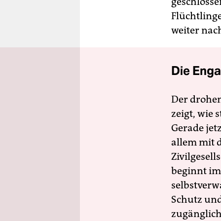
geschlosse
Flüchtling
weiter nac
Die Enga
Der drohe
zeigt, wie
Gerade jet
allem mit d
Zivilgesell
beginnt im
selbstverw
Schutz und 
zugänglich