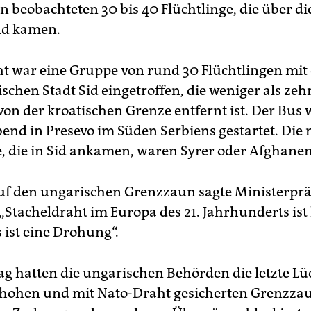
n beobachteten 30 bis 40 Flüchtlinge, die über di
nd kamen.
ht war eine Gruppe von rund 30 Flüchtlingen mit
ischen Stadt Sid eingetroffen, die weniger als zeh
von der kroatischen Grenze entfernt ist. Der Bus
end in Presevo im Süden Serbiens gestartet. Die 
e, die in Sid ankamen, waren Syrer oder Afghanen
auf den ungarischen Grenzzaun sagte Ministerpr
 „Stacheldraht im Europa des 21. Jahrhunderts ist
 ist eine Drohung“.
g hatten die ungarischen Behörden die letzte Lü
 hohen und mit Nato-Draht gesicherten Grenzza