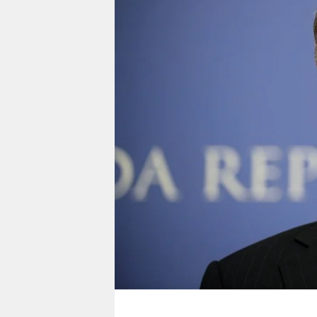
berlin
nord
wahrheit
verlag
verlag
veranstaltungen
shop
fragen & hilfe
unterstützen
abo
genossenschaft