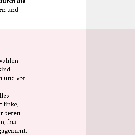
durch die
arn und
wahlen
sind.
h und vor
lles
 linke,
ür deren
n, frei
ngagement.