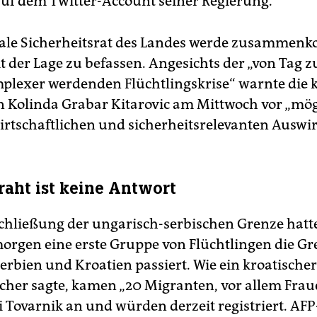
uf dem Twitter-Account seiner Regierung.
nale Sicherheitsrat des Landes werde zusammen
t der Lage zu befassen. Angesichts der „von Tag z
lexer werdenden Flüchtlingskrise“ warnte die k
n Kolinda Grabar Kitarovic am Mittwoch vor „mö
wirtschaftlichen und sicherheitsrelevanten Auswi
raht ist keine Antwort
chließung der ungarisch-serbischen Grenze hatt
rgen eine erste Gruppe von Flüchtlingen die Gr
erbien und Kroatien passiert. Wie ein kroatischer
echer sagte, kamen „20 Migranten, vor allem Fra
i Tovarnik an und würden derzeit registriert. AFP