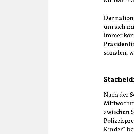
Mittwoch a
Der natio
um sich mi
immer komp
Präsidenti
sozialen, 
Stacheld
Nach der S
Mittwochmo
zwischen S
Polizeispr
Kinder“ be