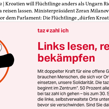
a
| Kroatien will Flüchtlinge anders als Ungarn R
 reisen lassen. Ministerpräsident Zoran Milanov
or dem Parlament: Die Flüchtlinge „dürfen Kroat
und wir arbeiten intensiv daran, das zu ermöglich
taz
zahl ich

u: „Wir sind bereit, diese Menschen anzunehmen
ereits jetzt seien 150 Menschen nach Kroatien g
Links lesen, r
ossene ungarische Grenze zu umgehen.
bekämpfen
ung schickt Minenräumer an die Grenze zu Serbi
e eine neue Route in Richtung Deutschland suche
Mit doppelter Kraft für eine offene G
h zahlreiche scharfe Minen aus der Zeit des jugo
brauchen Menschen, die sich vor O
gs.
einsetzen, unsere Solidarität. Die ta
beginnt im Zentrum“. 50 Prozent a
bei taz zahl ich gehen – bis zum 30
die linke, selbstverwaltete Orte unte
bevor sie verschwinden. Sind Sie da