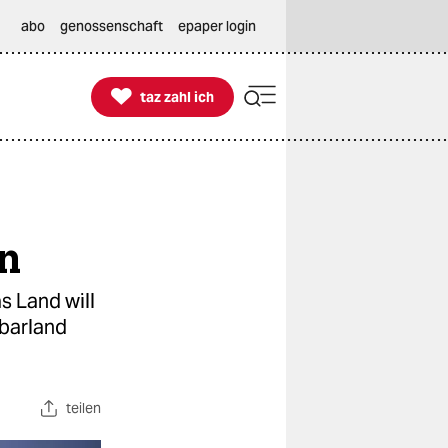
abo
genossenschaft
epaper login

taz zahl ich
taz zahl ich
en
s Land will
hbarland
teilen