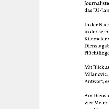
Journaliste
das EU-La
In der Nac
in der serb
Kilometer 
Dienstagab
Flüchtling
Mit Blick 
Milanovic:
Antwort, es
Am Diensta
vier Meter