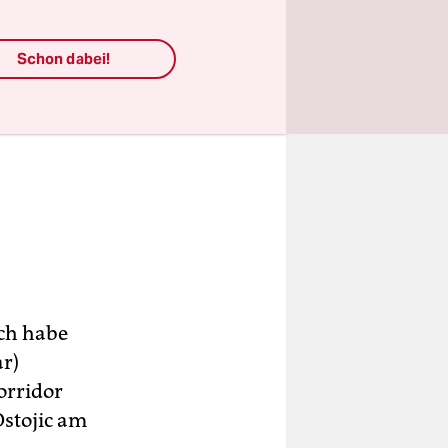
Schon dabei!
Ich habe
r)
orridor
Ostojic am