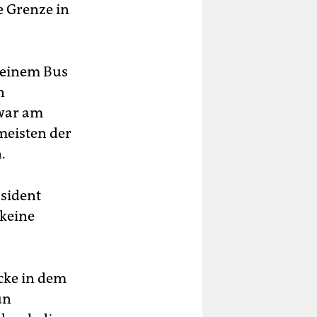
e Grenze in
 einem Bus
n
 war am
meisten der
.
äsident
 keine
cke in dem
un