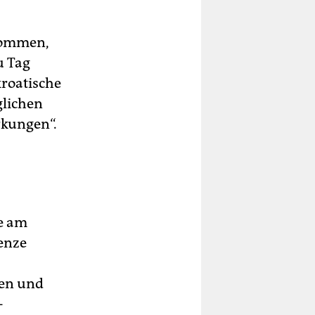
kommen,
u Tag
roatische
glichen
rkungen“.
e am
enze
uen und
-