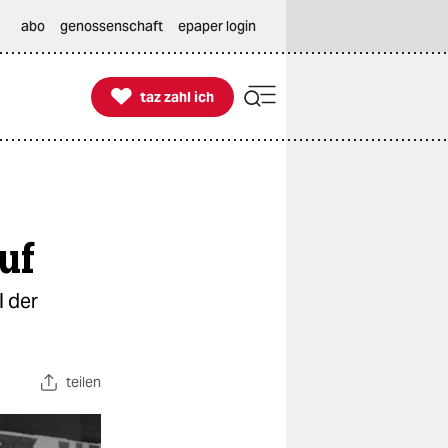
abo
genossenschaft
epaper login

taz zahl ich
taz zahl ich
uf
l der
teilen