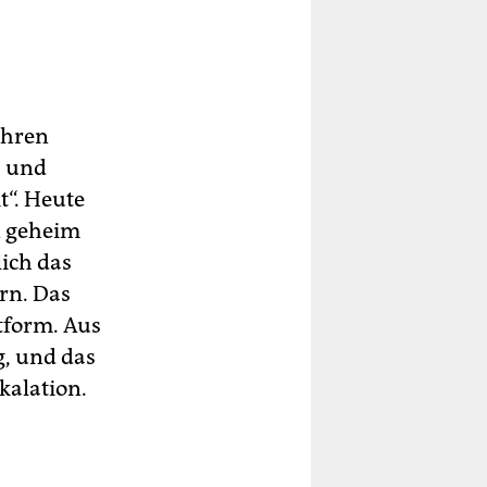
ihren
s und
t“. Heute
en geheim
lich das
rn. Das
ttform. Aus
, und das
kalation.