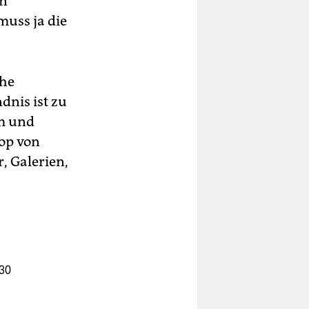
en
muss ja die
che
dnis ist zu
rm und
kop von
, Galerien,
30