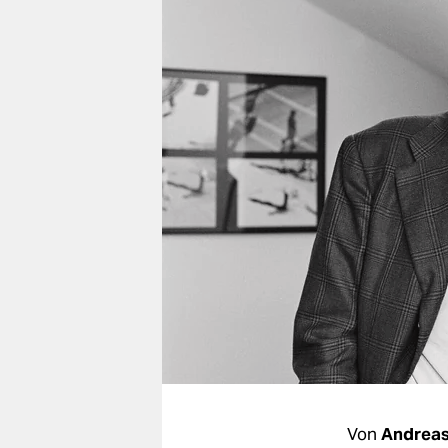
berlin
nord
wahrheit
verlag
verlag
veranstaltungen
shop
fragen & hilfe
unterstützen
abo
genossenschaft
Von
Andreas