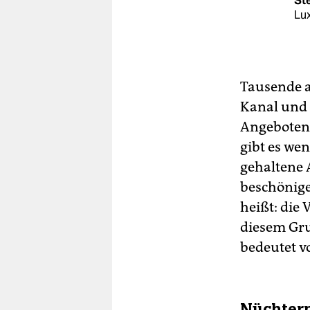
St
Lu
Tausende a
Kanal und 
Angeboten 
gibt es wen
gehaltene 
beschönige
heißt: die 
diesem Gru
bedeutet v
Nüchtern