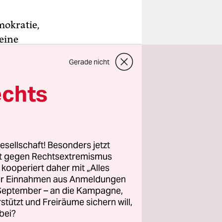
mokratie,
 eine
ch, das
Gerade nicht
eitkolorit,
echts
esellschaft! Besonders jetzt
rt gegen Rechtsextremismus
z kooperiert daher mit „Alles
ller Einnahmen aus Anmeldungen
. September – an die Kampagne,
rstützt und Freiräume sichern will,
bei?