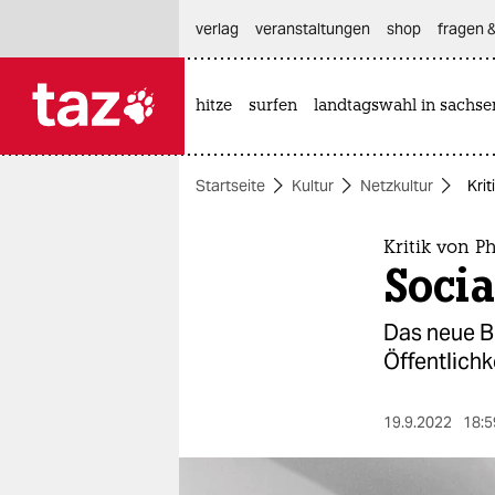
hautnavigation anspringen
hauptinhalt anspringen
footer anspringen
verlag
veranstaltungen
shop
fragen &
hitze
surfen
landtagswahl in sachse

taz zahl ich
taz zahl ich
Startseite
Kultur
Netzkultur
Kri
themen
politik
Kritik von 
Socia
öko
Das neue B
gesellschaft
Öffentlichk
kultur
19.9.2022
18:5
sport