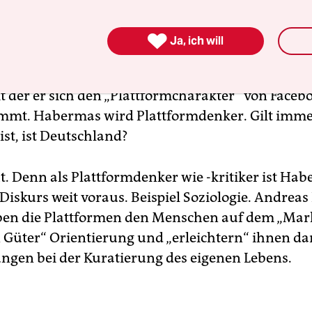
ahre später, veröffentlicht Habermas ein
neues Bu
turwandel der Öffentlichkeit und die deliberative

Ja, ich will
. Nicht nur seine biblische Publikationsspanne
, sondern vor allem die, digital-deutsch formulie
it der er sich den „Plattformcharakter“ von Faceb
mmt. Habermas wird Plattformdenker. Gilt imme
st, ist Deutschland?
ht. Denn als Plattformdenker wie -kritiker ist H
Diskurs weit voraus. Beispiel Soziologie. Andreas
ben die Plattformen den Menschen auf dem „Mar
n Güter“ Orientierung und „erleichtern“ ihnen da
ngen bei der Kuratierung des eigenen Lebens.