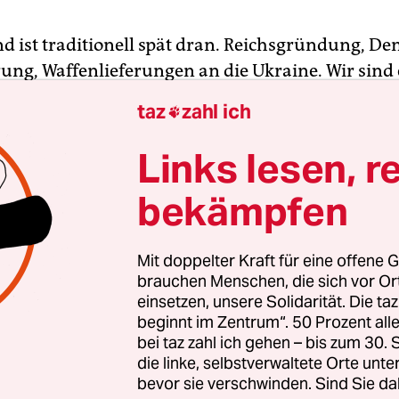
d ist traditionell spät dran. Reichsgründung, De
rung, Waffenlieferungen an die Ukraine. Wir sind
 Nation“. So sagt es
Helmuth Plessner
in einem Bu
taz
zahl ich

rmas 1959 rezensiert hat. Da hatte, so viel zum Z
nauer noch vier Amtsjahre vor sich.
Links lesen, r
bekämpfen
Mit doppelter Kraft für eine offene G
brauchen Menschen, die sich vor O
einsetzen, unsere Solidarität. Die ta
beginnt im Zentrum“. 50 Prozent a
bei taz zahl ich gehen – bis zum 30
die linke, selbstverwaltete Orte unte
bevor sie verschwinden. Sind Sie da