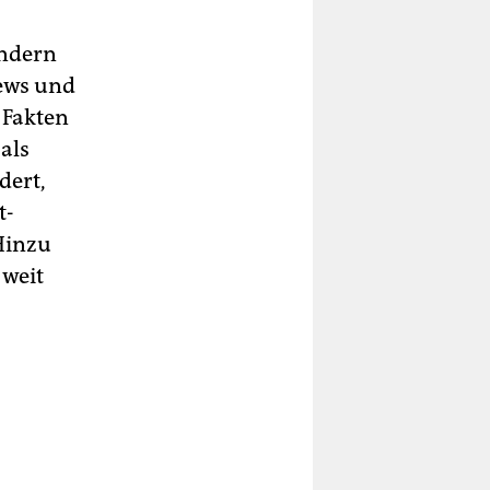
ondern
News und
 Fakten
 als
dert,
t­
Hinzu
 weit