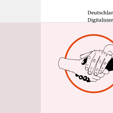
epaper login
Deutschlan
Digitalisie
„Verspätete
Jürgen Habe
Konrad Ade