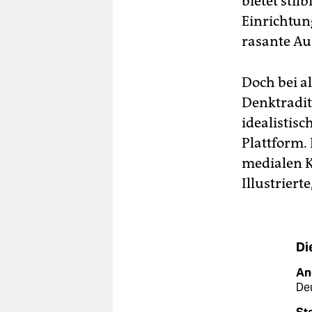
bietet stil
Einrichtun
rasante Au
Doch bei al
Denktradi
idealistis
Plattform.
medialen K
Illustriert
Di
An
Deu