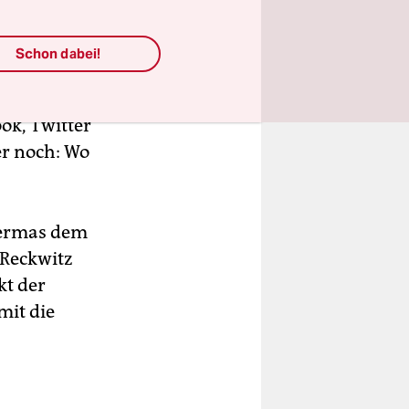
ch
: „Ein
 Politik“
Schon dabei!
rt,
ook, Twitter
r noch: Wo
abermas dem
 Reckwitz
kt der
mit die