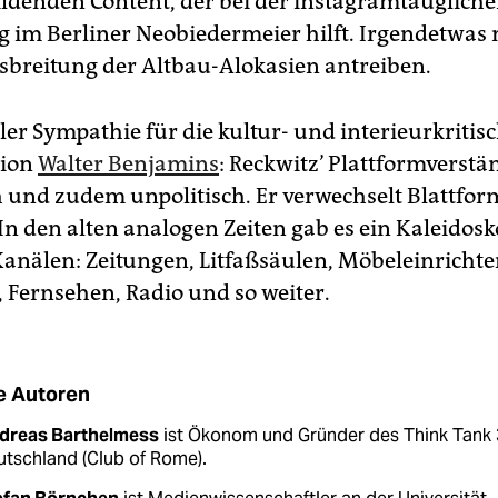
bildenden Content, der bei der instagramtauglich
g im Berliner Neobiedermeier hilft. Irgendetwas 
sbreitung der Altbau-Alokasien antreiben.
ler Sympathie für die kultur- und interieurkritis
tion
Walter Benjamins
: Reckwitz’ Plattformverstän
ch und zudem unpolitisch. Er verwechselt Blattfo
 In den alten analogen Zeiten gab es ein Kaleidos
anälen: Zeitungen, Litfaßsäulen, Möbeleinrichter
e, Fernsehen, Radio und so weiter.
e Autoren
dreas Barthelmess
ist Ökonom und Gründer des Think Tank 
tschland (Club of Rome).