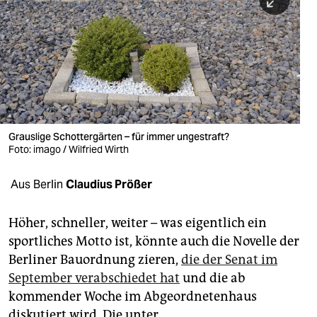
berlin
nord
wahrheit
verlag
verlag
Grauslige Schottergärten – für immer ungestraft?
Foto: imago / Wilfried Wirth
veranstaltungen
shop
Aus Berlin
Claudius Prößer
fragen & hilfe
Höher, schneller, weiter – was eigentlich ein
unterstützen
sportliches Motto ist, könnte auch die Novelle der
Berliner Bauordnung zieren,
die der Senat im
abo
September verabschiedet hat
und die ab
genossenschaft
kommender Woche im Abgeordnetenhaus
diskutiert wird. Die unter