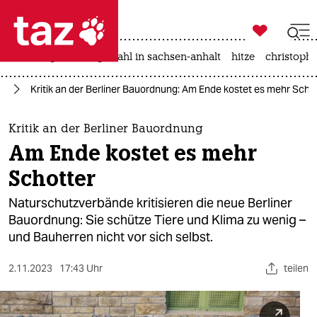

taz zahl ich
iran-krieg
landtagswahl in sachsen-anhalt
hitze
christophe

taz zahl ich
tz
Kritik an der Berliner Bauordnung: Am Ende kostet es mehr Scho
taz zahl ich
themen
Kritik an der Berliner Bauordnung
Am Ende kostet es mehr
politik
Schotter
öko
Naturschutzverbände kritisieren die neue Berliner
Bauordnung: Sie schütze Tiere und Klima zu wenig –
gesellschaft
und Bauherren nicht vor sich selbst.
kultur
2.11.2023
17:43 Uhr
teilen
sport