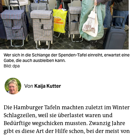
berlin
nord
wahrheit
verlag
verlag
Wer sich in die Schlange der Spenden-Tafel einreiht, erwartet eine
Gabe, die auch ausbleiben kann.
veranstaltungen
Bild: dpa
shop
Von
Kaija Kutter
fragen & hilfe
unterstützen
Die Hamburger Tafeln machten zuletzt im Winter
abo
Schlagzeilen, weil sie überlastet waren und
Bedürftige wegschicken mussten. Zwanzig Jahre
genossenschaft
gibt es diese Art der Hilfe schon, bei der meist von