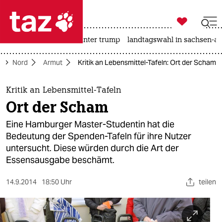

taz zahl ich
nahost-konflikt
usa unter trump
landtagswahl in sachsen-an

taz zahl ich
e
Nord
Armut
Kritik an Lebensmittel-Tafeln: Ort der Scham
taz zahl ich
themen
Kritik an Lebensmittel-Tafeln
Ort der Scham
politik
Eine Hamburger Master-Studentin hat die
öko
Bedeutung der Spenden-Tafeln für ihre Nutzer
untersucht. Diese würden durch die Art der
gesellschaft
Essensausgabe beschämt.
kultur
14.9.2014
18:50 Uhr
teilen
sport