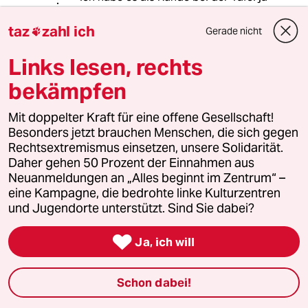
gesehen: Frischkäse, der noch vier
Wochen haltbar ist, eine Fülle an
taz
zahl ich
Gerade nicht

Backwaren vom Vortag, getrocknete
Nudeln (halten ewig) aus
Links lesen, rechts
Überproduktion. Selbst bei der
bekämpfen
vergleichsweise kleinen Fuldaer Tafel
würde so manch einem die Augen
Mit doppelter Kraft für eine offene Gesellschaft!
angesichts des Überflusses
Besonders jetzt brauchen Menschen, die sich gegen
überquellen! Auf der anderen Seite
Rechtsextremismus einsetzen, unsere Solidarität.
gibt es viele Menschen, bei denen
Daher gehen 50 Prozent der Einnahmen aus
das Geld kaum zu Leben reicht.
Neuanmeldungen an „Alles beginnt im Zentrum“ –
eine Kampagne, die bedrohte linke Kulturzentren
Einige haben Jahrzehnte hart
und Jugendorte unterstützt. Sind Sie dabei?
gearbeitet und sind dann in die
Altersarmut abgerutscht.

Erschreckend...
Ja, ich will
Schon dabei!
Andreas_2020
A
15.09.2014
,
11:21 Uhr