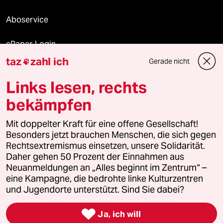
Aboservice
ePaper Login
taz
zahl ich
Gerade nicht

Downloads für Abonnierende
Links lesen, rechts
bekämpfen
© 2026 taz Verlags und Vertriebs GmbH
Mit doppelter Kraft für eine offene Gesellschaft!
Alle Rechte vorbehalten. Bei rechtlichen Fragen oder für Genehmigungen
wenden Sie sich bitte an
lizenzen@taz.de
Besonders jetzt brauchen Menschen, die sich gegen
Rechtsextremismus einsetzen, unsere Solidarität.
Daher gehen 50 Prozent der Einnahmen aus
Feedback
Redaktionsstatut
Kommune-Richtlinien
KI-
Neuanmeldungen an „Alles beginnt im Zentrum“ –
eine Kampagne, die bedrohte linke Kulturzentren
Leitlinie
Informant
Datenschutz
Impressum
AGB
und Jugendorte unterstützt. Sind Sie dabei?
Seitenwende
Einwilligungen widerrufen (Ads)

Ja, ich will