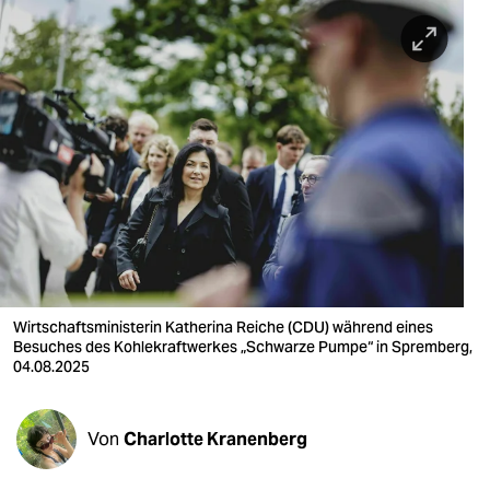
berlin
nord
wahrheit
verlag
verlag
veranstaltungen
shop
fragen & hilfe
Wirtschaftsministerin Katherina Reiche (CDU) während eines
Besuches des Kohlekraftwerkes „Schwarze Pumpe“ in Spremberg,
unterstützen
04.08.2025
abo
Von
Charlotte Kranenberg
genossenschaft