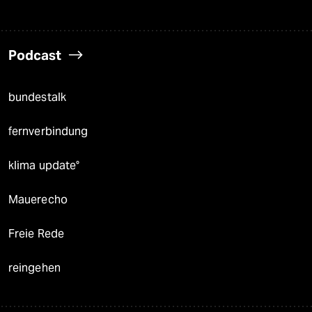
Podcast
bundestalk
fernverbindung
klima update°
Mauerecho
Freie Rede
reingehen