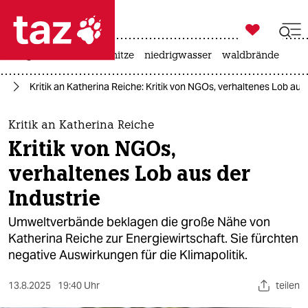

taz zahl ich
krieg in der ukraine
hitze
niedrigwasser
waldbrände

taz zahl ich
hr
Kritik an Katherina Reiche: Kritik von NGOs, verhaltenes Lob aus 
taz zahl ich
themen
Kritik an Katherina Reiche
Kritik von NGOs,
politik
verhaltenes Lob aus der
öko
Industrie
gesellschaft
Umweltverbände beklagen die große Nähe von
Katherina Reiche zur Energiewirtschaft. Sie fürchten
kultur
negative Auswirkungen für die Klimapolitik.
sport
13.8.2025
19:40 Uhr
teilen