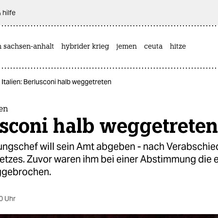
 hilfe
n sachsen-anhalt
hybrider krieg
jemen
ceuta
hitze
n Italien: Berlusconi halb weggetreten
ien
usconi halb weggetreten
ungschef will sein Amt abgeben - nach Verabschi
tzes. Zuvor waren ihm bei einer Abstimmung die 
ggebrochen.
0 Uhr