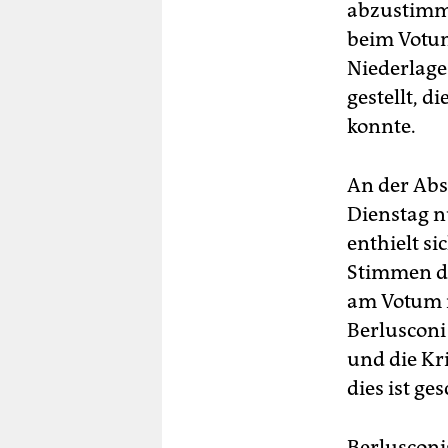
abzustimme
beim Votu
Niederlage
gestellt, d
konnte.
An der Ab
Dienstag n
enthielt si
Stimmen de
am Votum n
Berlusconi
und die Kr
dies ist ge
Berlusconi