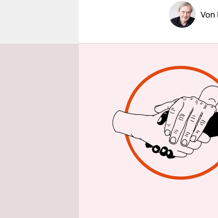
epaper login
Von
ROM taz | 
Berlusconi 
Reformgese
er zurückt
Napolitano
am Abend.
Nach einer
werde es K
Staatspräs
in Italien