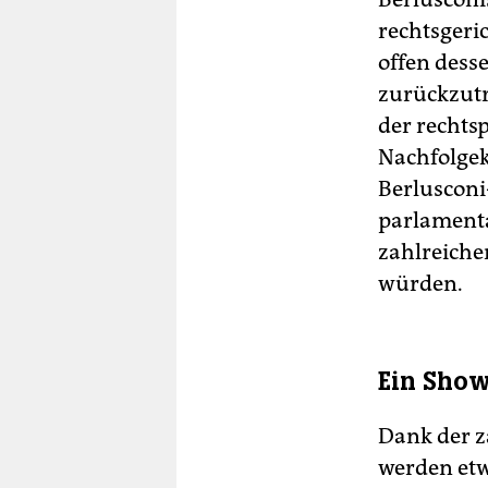
rechtsgeri
offen desse
zurückzutre
der rechts
Nachfolgek
Berlusconi-
parlamenta
zahlreiche
würden.
Ein Show
Dank der z
werden etw