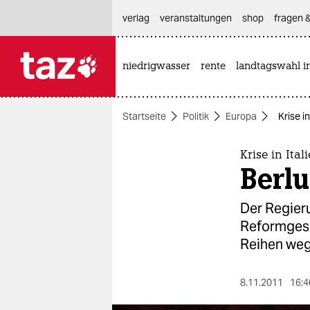
hautnavigation anspringen
hauptinhalt anspringen
footer anspringen
verlag
veranstaltungen
shop
fragen &
niedrigwasser
rente
landtagswahl i

taz zahl ich
taz zahl ich
Startseite
Politik
Europa
Krise i
themen
politik
Krise in Ital
Berl
öko
Der Regier
gesellschaft
Reformgese
Reihen we
kultur
sport
8.11.2011
16:4