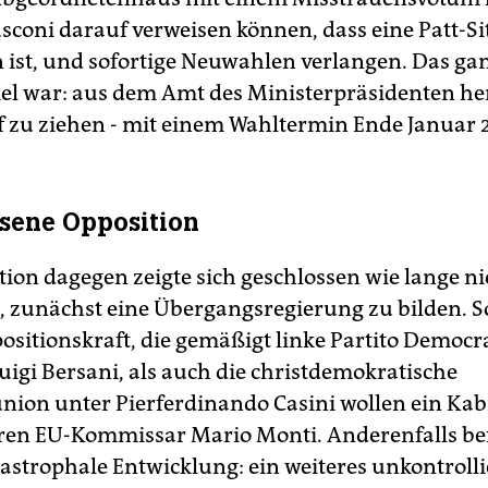
usconi darauf verweisen können, dass eine Patt-Si
 ist, und sofortige Neuwahlen verlangen. Das gan
Ziel war: aus dem Amt des Ministerpräsidenten he
zu ziehen - mit einem Wahltermin Ende Januar 2
sene Opposition
tion dagegen zeigte sich geschlossen wie lange n
l, zunächst eine Übergangsregierung zu bilden. S
ositionskraft, die gemäßigt linke Partito Democra
uigi Bersani, als auch die christdemokratische
ion unter Pierferdinando Casini wollen ein Kab
ren EU-Kommissar Mario Monti. Anderenfalls be
tastrophale Entwicklung: ein weiteres unkontrolli