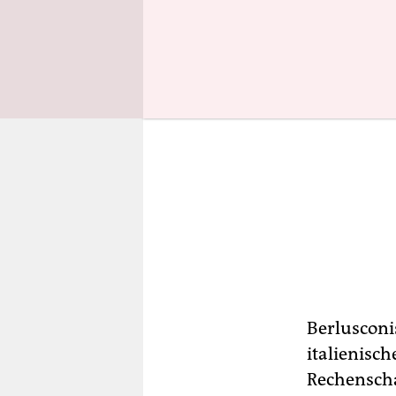
Berlusconi
italienisc
Rechenscha