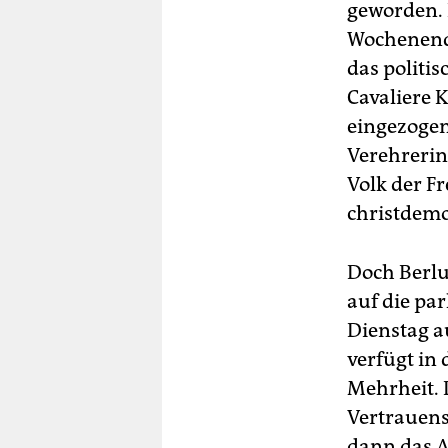
geworden. D
Wochenende
das politis
Cavaliere 
eingezogen
Verehrerin;
Volk der Fr
christdem
Doch Berlu
auf die pa
Dienstag au
verfügt in
Mehrheit. 
Vertrauens
dann das 