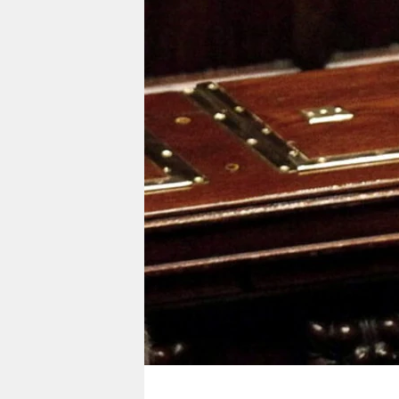
berlin
nord
wahrheit
verlag
verlag
veranstaltungen
shop
fragen & hilfe
unterstützen
abo
genossenschaft