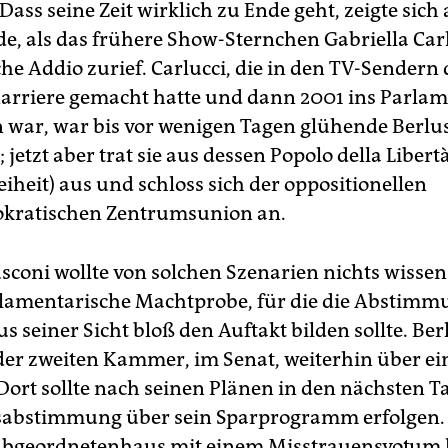
ass seine Zeit wirklich zu Ende geht, zeigte sich
, als das frühere Show-Sternchen Gabriella Car
che Addio zurief. Carlucci, die in den TV-Sendern 
Karriere gemacht hatte und dann 2001 ins Parla
 war, war bis vor wenigen Tagen glühende Berlu
 jetzt aber trat sie aus dessen Popolo della Libertà
eiheit) aus und schloss sich der oppositionellen
okratischen Zentrumsunion an.
sconi wollte von solchen Szenarien nichts wissen.
rlamentarische Machtprobe, für die die Abstim
s seiner Sicht bloß den Auftakt bilden sollte. Ber
 der zweiten Kammer, im Senat, weiterhin über ei
Dort sollte nach seinen Plänen in den nächsten T
abstimmung über sein Sparprogramm erfolgen. 
Abgeordnetenhaus mit einem Misstrauensvotum k