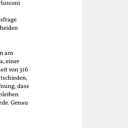
rlusconi
sfrage
cheiden
en am
a, einer
eit von 316
ntschieden,
fnung, dass
bleiben
ürde. Genau