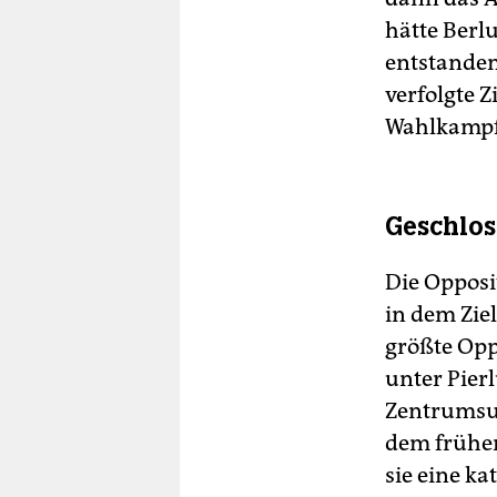
hätte Berl
entstanden
verfolgte 
Wahlkampf 
Geschlos
Die Opposi
in dem Zie
größte Opp
unter Pierl
Zentrumsun
dem frühe
sie eine ka