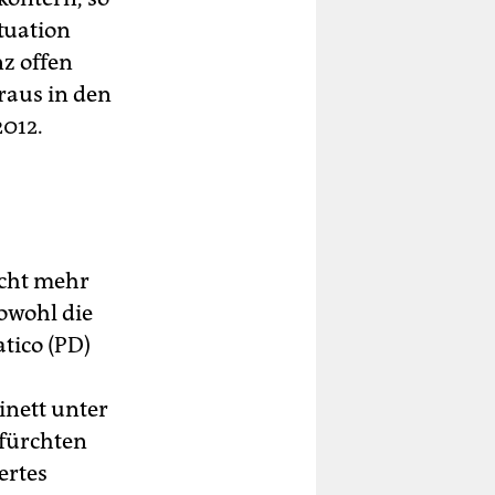
tuation
z offen
raus in den
012.
icht mehr
owohl die
tico (PD)
inett unter
fürchten
ertes