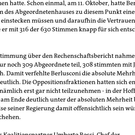
n hatte. Schon einmal, am 11. Oktober, hatte Be
m des Abgeordnetenhauses zu diesem Punkt eine
 einstecken müssen und daraufhin die Vertrauen
ie er mit 316 der 630 Stimmen knapp für sich ents
stimmung über den Rechenschaftsbericht nahm
ur noch 309 Abgeordnete teil, 308 stimmten mit J
ch. Damit verfehlte Berlusconi die absolute Mehrh
utlich. Die Oppositionsfraktionen hatten sich e
ämlich erst gar nicht teilzunehmen - in der Hof
 am Ende deutlich unter der absoluten Mehrheit 
ise seiner Regierung damit offensichtlich sein w
schehen.
s Koalitionspartner Umberto Bossi, Chef der