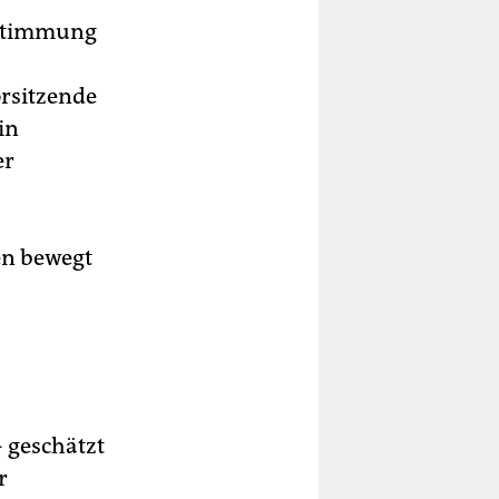
Abstimmung
orsitzende
in
er
en bewegt
- geschätzt
r