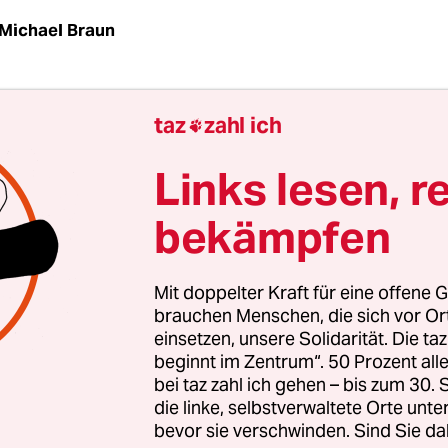
Michael Braun
Der angeschlagene italienische Regierungschef Si
taz
zahl ich

ist zum Rücktritt bereit. Zunächst wolle er noch, 
tz mit Zusagen an die EU verabschiedet werde, 
Links lesen, r
reten. Das berichtete der Präsidentenpalast von G
bekämpfen
 nach einem Gespräch zwischen Berlusconi und 
Mit doppelter Kraft für eine offene G
 Abstimmung über die Maßnahmen im Stabilität
brauchen Menschen, die sich vor O
einsetzen, unsere Solidarität. Die ta
onsultationen mit den Parteien geben. Dabei woll
beginnt im Zentrum“. 50 Prozent a
ident den Vorschlägen und Positionen der politis
bei taz zahl ich gehen – bis zum 30
 "höchste Aufmerksamkeit" widmen, hieß es weiter
die linke, selbstverwaltete Orte unte
bevor sie verschwinden. Sind Sie da