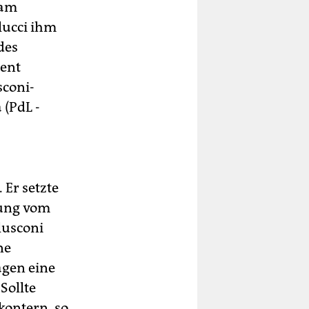
 am
lucci ihm
des
ment
sconi-
 (PdL -
 Er setzte
mung vom
lusconi
ne
agen eine
Sollte
ontern, so