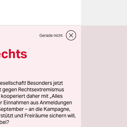
lvio
Gerade nicht
dass das
dann werde
echts
iorgio
Napolitano
esellschaft! Besonders jetzt
sgesetz
rt gegen Rechtsextremismus
z kooperiert daher mit „Alles
e der
ller Einnahmen aus Anmeldungen
chen Kräfte
. September – an die Kampagne,
.
rstützt und Freiräume sichern will,
bei?