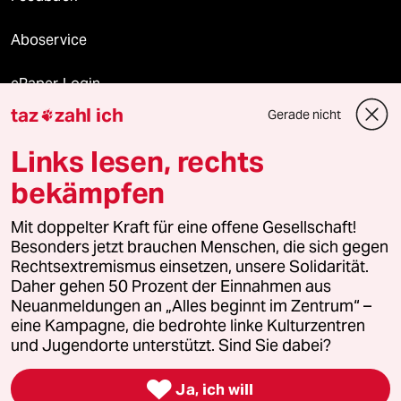
Aboservice
ePaper Login
taz
zahl ich
Gerade nicht

Downloads für Abonnierende
Links lesen, rechts
bekämpfen
© 2026 taz Verlags und Vertriebs GmbH
Mit doppelter Kraft für eine offene Gesellschaft!
Alle Rechte vorbehalten. Bei rechtlichen Fragen oder für Genehmigungen
wenden Sie sich bitte an
lizenzen@taz.de
Besonders jetzt brauchen Menschen, die sich gegen
Rechtsextremismus einsetzen, unsere Solidarität.
Daher gehen 50 Prozent der Einnahmen aus
Feedback
Redaktionsstatut
Kommune-Richtlinien
KI-
Neuanmeldungen an „Alles beginnt im Zentrum“ –
eine Kampagne, die bedrohte linke Kulturzentren
Leitlinie
Informant
Datenschutz
Impressum
AGB
und Jugendorte unterstützt. Sind Sie dabei?
Seitenwende
Einwilligungen widerrufen (Ads)

Ja, ich will