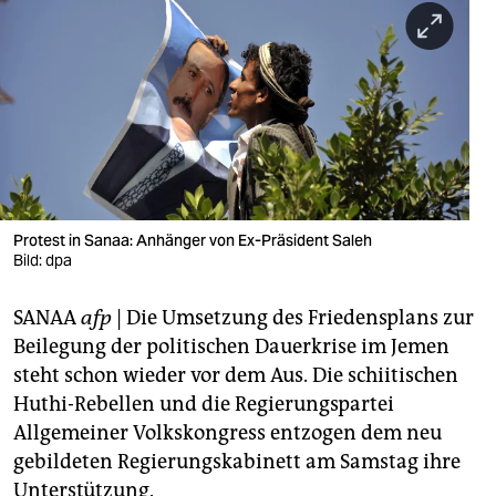
berlin
nord
wahrheit
verlag
verlag
veranstaltungen
Protest in Sanaa: Anhänger von Ex-Präsident Saleh
Bild: dpa
shop
SANAA
afp
| Die Umsetzung des Friedensplans zur
fragen & hilfe
Beilegung der politischen Dauerkrise im Jemen
unterstützen
steht schon wieder vor dem Aus. Die schiitischen
Huthi-Rebellen und die Regierungspartei
abo
Allgemeiner Volkskongress entzogen dem neu
genossenschaft
gebildeten Regierungskabinett am Samstag ihre
Unterstützung.