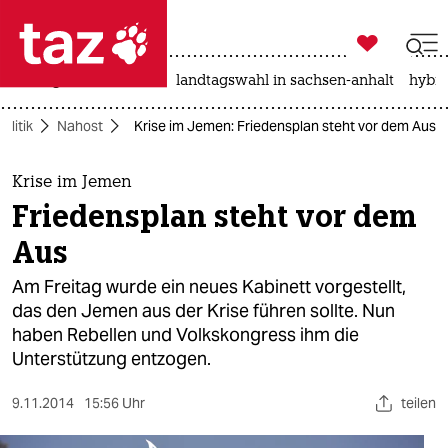

taz zahl ich
niedrigwasser
rente
landtagswahl in sachsen-anhalt
hybri

taz zahl ich
Politik
Nahost
Krise im Jemen: Friedensplan steht vor dem Aus
taz zahl ich
themen
Krise im Jemen
Friedensplan steht vor dem
politik
Aus
öko
Am Freitag wurde ein neues Kabinett vorgestellt,
das den Jemen aus der Krise führen sollte. Nun
gesellschaft
haben Rebellen und Volkskongress ihm die
Unterstützung entzogen.
kultur
sport
9.11.2014
15:56 Uhr
teilen