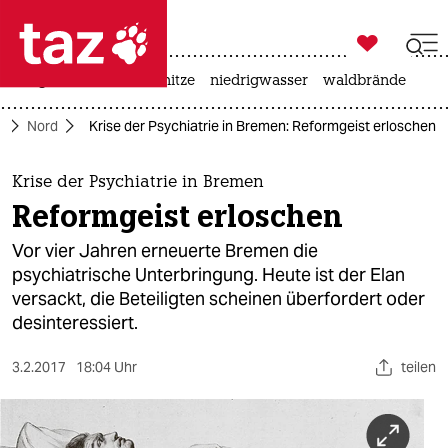

taz zahl ich
krieg in der ukraine
hitze
niedrigwasser
waldbrände

taz zahl ich
e
Nord
Krise der Psychiatrie in Bremen: Reformgeist erloschen
taz zahl ich
themen
Krise der Psychiatrie in Bremen
Reformgeist erloschen
politik
Vor vier Jahren erneuerte Bremen die
öko
psychiatrische Unterbringung. Heute ist der Elan
versackt, die Beteiligten scheinen überfordert oder
gesellschaft
desinteressiert.
kultur
3.2.2017
18:04 Uhr
teilen
sport