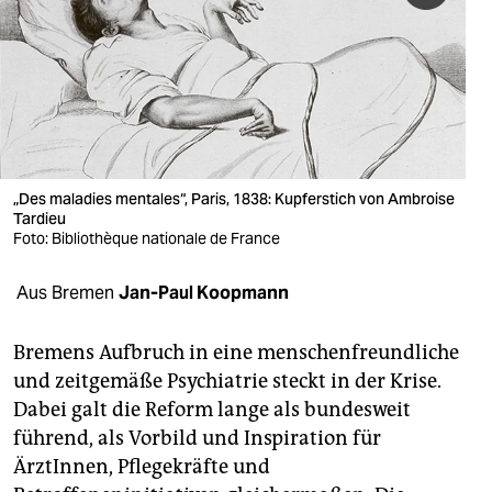
berlin
nord
wahrheit
verlag
verlag
„Des maladies mentales“, Paris, 1838: Kupferstich von Ambroise
Tardieu
veranstaltungen
Foto: Bibliothèque nationale de France
shop
Aus Bremen
Jan-Paul Koopmann
fragen & hilfe
Bremens Aufbruch in eine menschenfreundliche
unterstützen
und zeitgemäße Psychiatrie steckt in der Krise.
Dabei galt die Reform lange als bundesweit
abo
führend, als Vorbild und Inspiration für
genossenschaft
ÄrztInnen, Pflegekräfte und