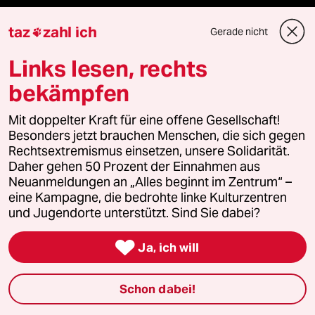
Demnächst
taz
zahl ich
Gerade nicht

Vor Ort
Links lesen, rechts
Live im Stream
bekämpfen
Vergangene
Mit doppelter Kraft für eine offene Gesellschaft!
Besonders jetzt brauchen Menschen, die sich gegen
Rechtsextremismus einsetzen, unsere Solidarität.
taz lab 2027
Daher gehen 50 Prozent der Einnahmen aus
Neuanmeldungen an „Alles beginnt im Zentrum“ –
eine Kampagne, die bedrohte linke Kulturzentren
und Jugendorte unterstützt. Sind Sie dabei?
Mehr taz Lesestoff

Ja, ich will
taz Blogs
Schon dabei!
taz FUTURZWEI