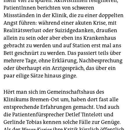
mehr viel zu spüren. AktivistInnen resignieren,
PatientInnen berichten von schweren
Missständen in der Klinik, die zu einer doppelten
Angst führen: während einer akuten Krise, mit
Realitätsverlust oder Suizidgedanken, draußen
allein zu sein oder aber eben ins Krankenhaus
gebracht zu werden und auf Station erst mal ans
Bett geschnürt zu werden. Das passiert teils über
mehrere Tage, ohne Erklärung, Nachbesprechung
oder überhaupt ein Arztgespräch, das über ein
paar eilige Sätze hinaus ginge.
Hört man sich im Gemeinschaftshaus des
Klinikums Bremen-Ost um, haben dort fast alle
entsprechende Erfahrungen gemacht. Und auch
die Patientenfürsprecher Detlef Tintelott und
Gerlinde Tobias kennen solche Fälle zur Genüge.
Als der
Weser-Kurier
ihre Kritik kürzlich öffentlich