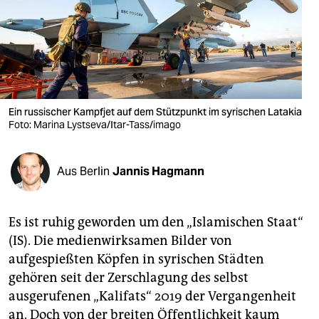
berlin
nord
wahrheit
verlag
Ein russischer Kampfjet auf dem Stützpunkt im syrischen Latakia
Foto: Marina Lystseva/Itar-Tass/imago
verlag
veranstaltungen
Aus Berlin
Jannis Hagmann
shop
fragen & hilfe
Es ist ruhig geworden um den „Islamischen Staat“
unterstützen
(IS). Die medienwirksamen Bilder von
aufgespießten Köpfen in syrischen Städten
abo
gehören seit der Zerschlagung des selbst
genossenschaft
ausgerufenen „Kalifats“ 2019 der Vergangenheit
an. Doch von der breiten Öffentlichkeit kaum