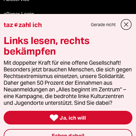
ePaper Login
taz
zahl ich
Gerade nicht

Downloads für Abonnierende
Links lesen, rechts
bekämpfen
© 2026 taz Verlags und Vertriebs GmbH
Mit doppelter Kraft für eine offene Gesellschaft!
Alle Rechte vorbehalten. Bei rechtlichen Fragen oder für Genehmigungen
wenden Sie sich bitte an
lizenzen@taz.de
Besonders jetzt brauchen Menschen, die sich gegen
Rechtsextremismus einsetzen, unsere Solidarität.
Daher gehen 50 Prozent der Einnahmen aus
Feedback
Redaktionsstatut
Kommune-Richtlinien
KI-
Neuanmeldungen an „Alles beginnt im Zentrum“ –
eine Kampagne, die bedrohte linke Kulturzentren
Leitlinie
Informant
Datenschutz
Impressum
AGB
und Jugendorte unterstützt. Sind Sie dabei?
Seitenwende
Einwilligungen widerrufen (Ads)

Ja, ich will
Schon dabei!