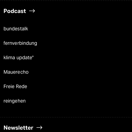
Podcast
bundestalk
fernverbindung
klima update°
Mauerecho
Freie Rede
reingehen
Newsletter