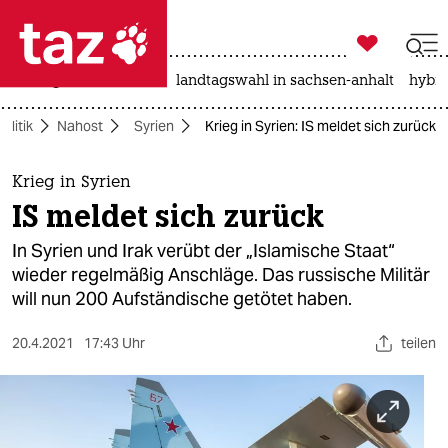

taz zahl ich
niedrigwasser
rente
landtagswahl in sachsen-anhalt
hybri

taz zahl ich
Politik
Nahost
Syrien
Krieg in Syrien: IS meldet sich zurück
taz zahl ich
themen
Krieg in Syrien
IS meldet sich zurück
politik
In Syrien und Irak verübt der „Islamische Staat“
öko
wieder regelmäßig Anschläge. Das russische Militär
will nun 200 Aufständische getötet haben.
gesellschaft
20.4.2021
17:43 Uhr
teilen
kultur
sport