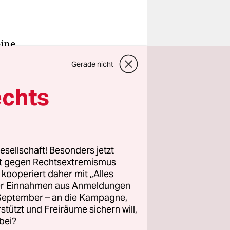
eine
r. Dort
Gerade nicht
n Rhein von
er Sonne;
echts
m
meinsames
esellschaft! Besonders jetzt
rt gegen Rechtsextremismus
er lokalen
z kooperiert daher mit „Alles
ller Einnahmen aus Anmeldungen
. September – an die Kampagne,
rstützt und Freiräume sichern will,
bei?