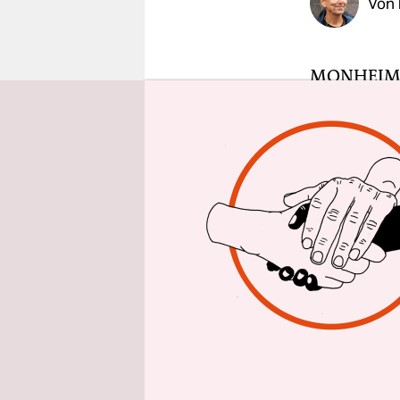
Von
epaper login
MONHEI
schwarze a
wartet die 
Monheim na
Paddler qu
Monheims 
Dormagener
Jugendproj
Presse, wä
Landeszus