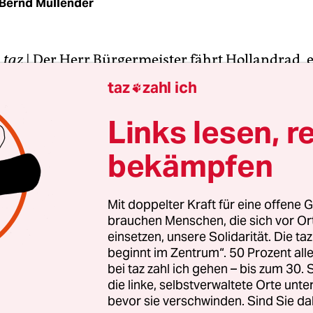
Bernd Müllender
M
taz
| Der Herr Bürgermeister fährt Hollandrad, 
lte Gazelle. Vom Rathaus geht es zum Fähranlege
taz
zahl ich

„Piwipp“, ein 46 Jahre altes Boot, um ihn über de
ch Dormagen zu tuckern. Der Fluss glitzert in d
Links lesen, r
eren grüßend.
bekämpfen
Bürgermeister Daniel Zimmermann will mit de
 Kollegen bei Kaffee und Mettbrötchen ein ge
Mit doppelter Kraft für eine offene G
brauchen Menschen, die sich vor O
ekt vorstellen. Einzeln, erläutert Zimmermann d
einsetzen, unsere Solidarität. Die ta
re man zu klein gewesen für die fünfstelligen
beginnt im Zentrum“. 50 Prozent a
chüsse.
bei taz zahl ich gehen – bis zum 30
die linke, selbstverwaltete Orte unte
bevor sie verschwinden. Sind Sie da