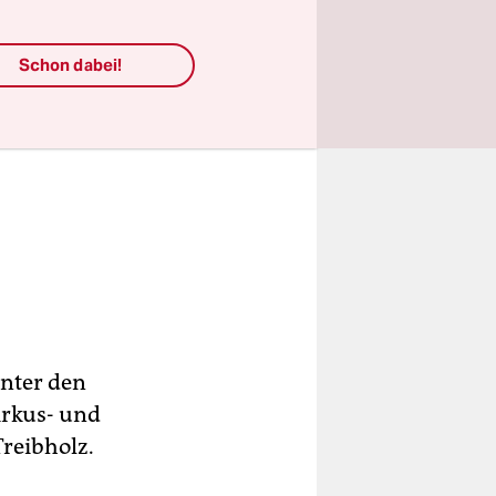
Schon dabei!
nter den
irkus- und
reibholz.