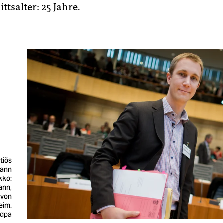
tsalter: 25 Jahre.
tiös
dann
kko:
ann,
 von
eim.
: dpa