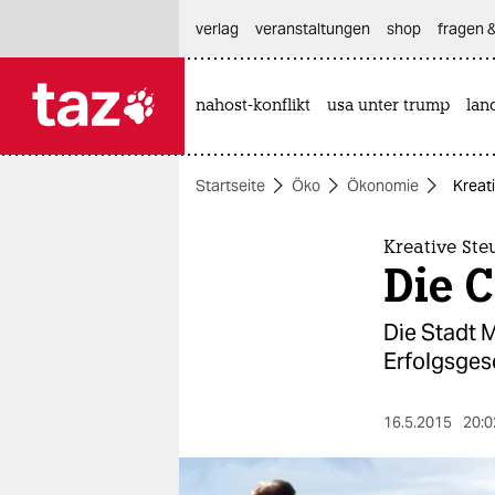
hautnavigation anspringen
hauptinhalt anspringen
footer anspringen
verlag
veranstaltungen
shop
fragen &
nahost-konflikt
usa unter trump
lan

taz zahl ich
taz zahl ich
Startseite
Öko
Ökonomie
Kreat
themen
politik
Kreative Ste
Die 
öko
Die Stadt 
gesellschaft
Erfolgsgesc
kultur
16.5.2015
20:0
sport