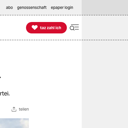
abo
genossenschaft
epaper login

taz zahl ich
taz zahl ich
n
tei.
teilen