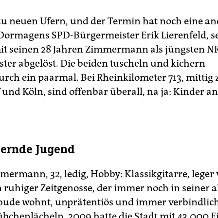
u neuen Ufern, und der Termin hat noch eine an
Dormagens SPD-Bürgermeister Erik Lierenfeld, se
it seinen 28 Jahren Zimmermann als jüngsten N
ter abgelöst. Die beiden tuscheln und kichern
rch ein paarmal. Bei Rheinkilometer 713, mittig
und Köln, sind offenbar überall, na ja: Kinder an
dernde Jugend
mermann, 32, ledig, Hobby: Klassikgitarre, leger
n ruhiger Zeitgenosse, der immer noch in seiner a
ude wohnt, unprätentiös und immer verbindlic
bchenlächeln. 2009 hatte die Stadt mit 43.000 