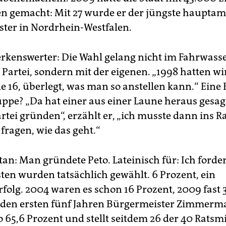
en gemacht: Mit 27 wurde er der jüngste hauptam
ter in Nordrhein-Westfalen.
kenswerter: Die Wahl gelang nicht im Fahrwasse
 Partei, sondern mit der eigenen. „1998 hatten wir
le 16, überlegt, was man so anstellen kann.“ Eine
ppe? „Da hat einer aus einer Laune heraus gesagt
rtei gründen“, erzählt er, „ich musste dann ins 
fragen, wie das geht.“
tan: Man gründete Peto. Lateinisch für: Ich forder
en wurden tatsächlich gewählt. 6 Prozent, ein
folg. 2004 waren es schon 16 Prozent, 2009 fast 
 den ersten fünf Jahren Bürgermeister Zimmerm
 65,6 Prozent und stellt seitdem 26 der 40 Ratsmi