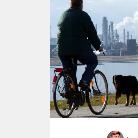
berlin
nord
wahrheit
verlag
verlag
veranstaltungen
shop
fragen & hilfe
unterstützen
abo
genossenschaft