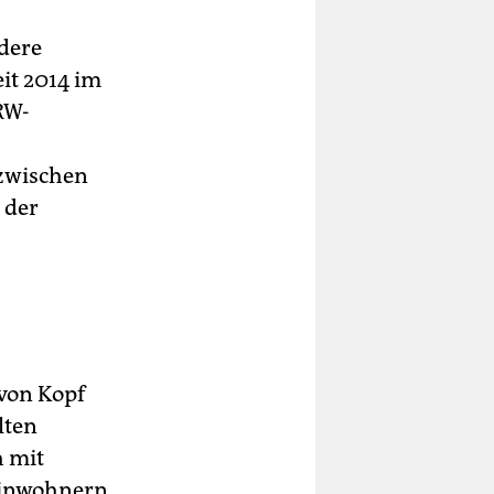
dere
it 2014 im
RW-
 zwischen
 der
 von Kopf
lten
h mit
Einwohnern