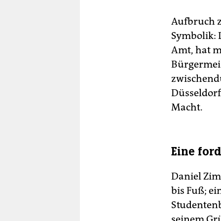
Aufbruch z
Symbolik: 
Amt, hat m
Bürgermeis
zwischendu
Düsseldorf 
Macht.
Eine for
Daniel Zim
bis Fuß; ei
Studentenb
seinem Grü