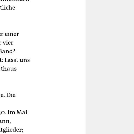
tliche
r einer
 vier
 Band?
: Lasst uns
Rathaus
e. Die
30. Im Mai
ann,
tglieder;