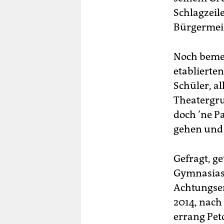
Schlagzeil
Bürgermeis
Noch bemer
etablierten
Schüler, al
Theatergru
doch ’ne Pa
gehen und 
Gefragt, ge
Gymnasiast
Achtungser
2014, nach
errang Peto