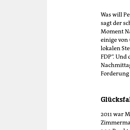
Was will P
sagt der sc
Moment Nac
einige von
lokalen Ste
FDP“. Und 
Nachmitta
Forderung
Glücksfa
2011 war 
Zimmermann