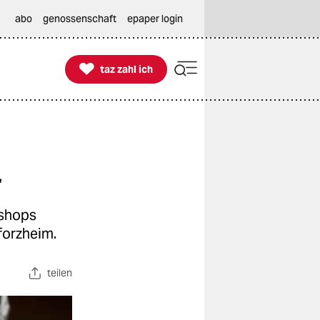
abo
genossenschaft
epaper login

taz zahl ich
taz zahl ich
r
eshops
forzheim.
teilen