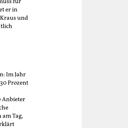
muss für
t er in
e Kraus und
tlich
n: Im Jahr
 30 Prozent
e Anbieter
sche
n am Tag,
rklärt