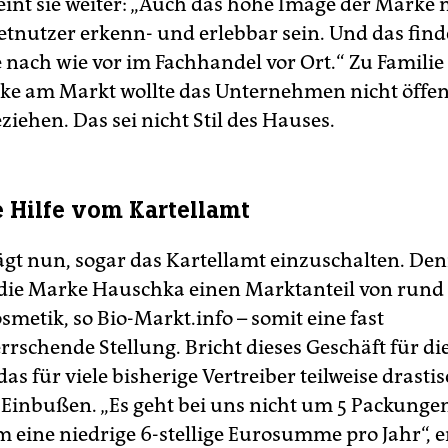
eint sie weiter: „Auch das hohe Image der Marke 
etnutzer erkenn- und erlebbar sein. Und das finde
ie nach wie vor im Fachhandel vor Ort.“ Zu Famili
ke am Markt wollte das Unternehmen nicht öffen
ziehen. Das sei nicht Stil des Hauses.
 Hilfe vom Kartellamt
gt nun, sogar das Kartellamt einzuschalten. Den
 die Marke Hauschka einen Marktanteil von rund
metik, so Bio-Markt.info – somit eine fast
rschende Stellung. Bricht dieses Geschäft für di
das für viele bisherige Vertreiber teilweise drasti
e Einbußen. „Es geht bei uns nicht um 5 Packunge
 eine niedrige 6-stellige Eurosumme pro Jahr“, e