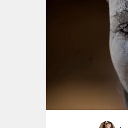
berlin
nord
wahrheit
verlag
verlag
veranstaltungen
shop
fragen & hilfe
unterstützen
abo
genossenschaft