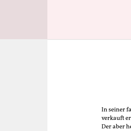
In seiner 
verkauft e
Der aber h