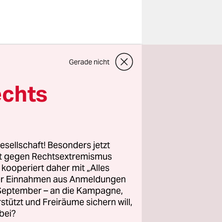
rt, will
Gerade nicht
. Nur, wo
 sollen die
echts
fsstopp
hka, weil
esellschaft! Besonders jetzt
rt gegen Rechtsextremismus
ich
z kooperiert daher mit „Alles
 den
ller Einnahmen aus Anmeldungen
an Kraus
. September – an die Kampagne,
rstützt und Freiräume sichern will,
bei?