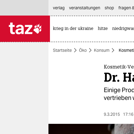
hautnavigation anspringen
hauptinhalt anspringen
footer anspringen
verlag
veranstaltungen
shop
fragen &
krieg in der ukraine
hitze
niedrigwa

taz zahl ich
taz zahl ich
Startseite
Öko
Konsum
Kosmetik
themen
politik
Kosmetik-Ve
Dr. H
öko
Einige Pro
gesellschaft
vertrieben
kultur
9.3.2015
17:16
sport