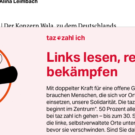
Alina Leimbach
| Der Konzern Wala, zu dem Deutschlands
gekaufte Naturkosmetikmarke Dr. Hauschka gehö
taz
zahl ich

ukte nur noch in wenigen Onlineshops verkaufen
hter und namensgleicher Laden vor Ort existiert,
Links lesen, r
rhältlich sein. Das kommt vielfach einem Verkau
bekämpfen
ne preisen die Naturkosmetik der Marke Hausc
Mit doppelter Kraft für eine offene G
brauchen Menschen, die sich vor O
Stars und Models auf sie schwören. Sie verkauft s
einsetzen, unsere Solidarität. Die ta
Offenbar will der Wala-Konzern nun verstärkt auf
beginnt im Zentrum“. 50 Prozent a
r Ort setzen – zulasten der Onlineshops. Sebasti
bei taz zahl ich gehen – bis zum 30
 bereits erfahren.
die linke, selbstverwaltete Orte unte
bevor sie verschwinden. Sind Sie da