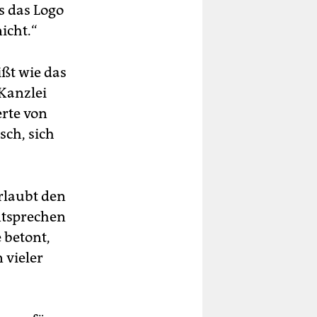
ss das Logo
nicht.“
ßt wie das
 Kanzlei
erte von
ch, sich
rlaubt den
entsprechen
 betont,
 vieler