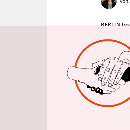
Von
epaper login
BERLIN
taz
zweitmeist
seine Prod
auch ein ec
Produkte e
gleich.
Modemagazi
angeblich 
weltweit. 
Verkauf vo
musste das