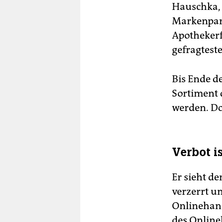
Hauschka, 
Markenpart
Apothekerfa
gefragtest
Bis Ende d
Sortiment
werden. Do
Verbot is
Er sieht d
verzerrt u
Onlinehand
des Online