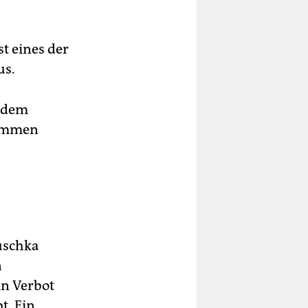
t eines der
us.
s dem
nommen
uschka
n
in Verbot
t. Ein