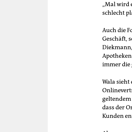
„Mal wird e
schlecht pl
Auch die F
Geschäft, s
Diekmann, 
Apotheken 
immer die 
Wala sieht
Onlinevertr
geltendem 
dass der O
Kunden en