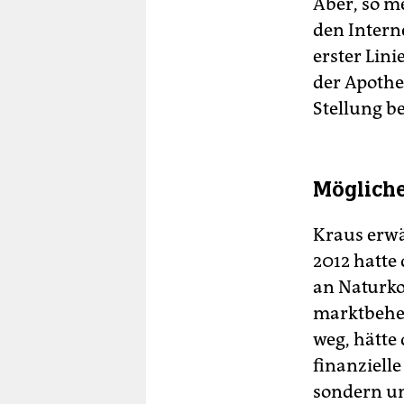
Aber, so m
den Intern
erster Lin
der Apothe
Stellung be
Mögliche
Kraus erwä
2012 hatte
an Naturkos
marktbeher
weg, hätte 
finanziell
sondern um