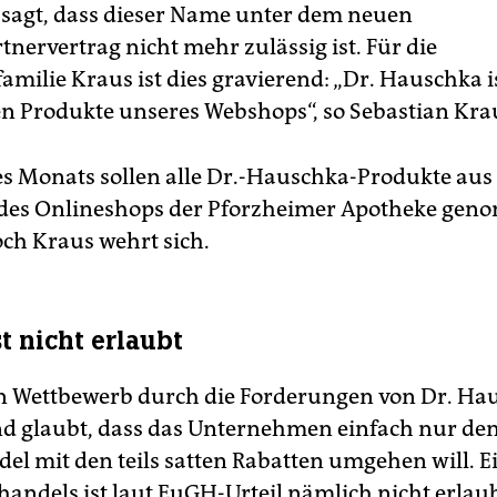
sagt, dass dieser Name unter dem neuen
nervertrag nicht mehr zulässig ist. Für die
milie Kraus ist dies gravierend: „Dr. Hauschka is
en Produkte unseres Webshops“, so Sebastian Kra
es Monats sollen alle Dr.-Hauschka-Produkte au
 des Onlineshops der Pforzheimer Apotheke ge
ch Kraus wehrt sich.
t nicht erlaubt
en Wettbewerb durch die Forderungen von Dr. Ha
nd glaubt, dass das Unternehmen einfach nur de
el mit den teils satten Rabatten umgehen will. E
handels ist laut EuGH-Urteil nämlich nicht erlaub