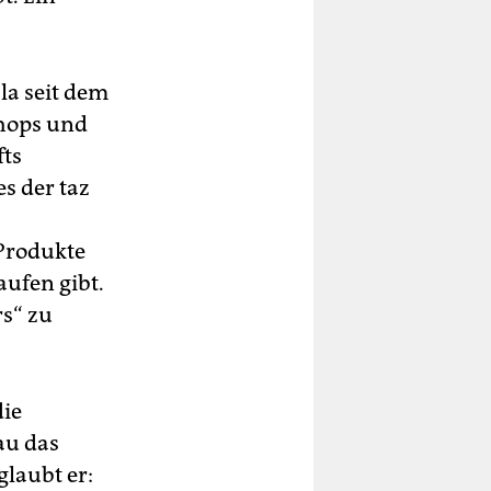
la seit dem
shops und
fts
s der taz
Produkte
aufen gibt.
rs“ zu
die
au das
glaubt er: