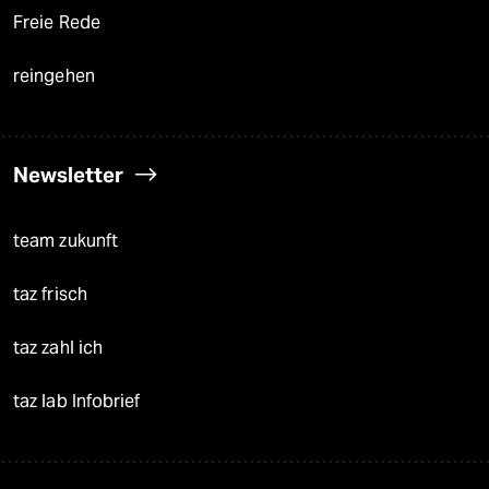
Freie Rede
reingehen
Newsletter
team zukunft
taz frisch
taz zahl ich
taz lab Infobrief