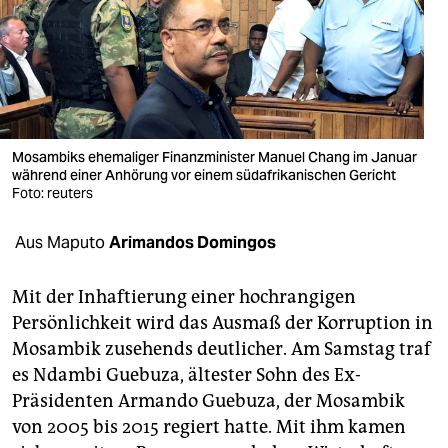
berlin
nord
wahrheit
verlag
Mosambiks ehemaliger Finanzminister Manuel Chang im Januar
verlag
während einer Anhörung vor einem südafrikanischen Gericht
Foto: reuters
veranstaltungen
Aus Maputo
Arimandos Domingos
shop
fragen & hilfe
Mit der Inhaftierung einer hochrangigen
Persönlichkeit wird das Ausmaß der Korruption in
unterstützen
Mosambik zusehends deutlicher. Am Samstag traf
abo
es Ndambi Guebuza, ältester Sohn des Ex-
Präsidenten Armando Guebuza, der Mosambik
genossenschaft
von 2005 bis 2015 regiert hatte. Mit ihm kamen