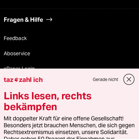
Fragen & Hilfe
Feedback
Aboservice
ePaper Login
taz
zahl ich
Gerade nicht

Downloads für Abonnierende
Links lesen, rechts
bekämpfen
© 2026 taz Verlags und Vertriebs GmbH
Mit doppelter Kraft für eine offene Gesellschaft!
Alle Rechte vorbehalten. Bei rechtlichen Fragen oder für Genehmigungen
wenden Sie sich bitte an
lizenzen@taz.de
Besonders jetzt brauchen Menschen, die sich gegen
Rechtsextremismus einsetzen, unsere Solidarität.