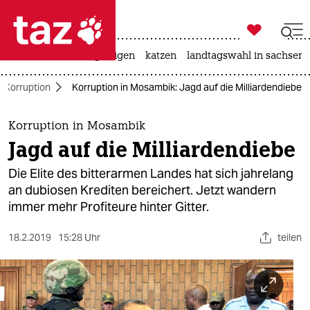

taz zahl ich
ceuta
hitze
bergsteigen
katzen
landtagswahl in sachsen-

taz zahl ich
Korruption
Korruption in Mosambik: Jagd auf die Milliardendiebe
taz zahl ich
themen
Korruption in Mosambik
Jagd auf die Milliardendiebe
politik
Die Elite des bitterarmen Landes hat sich jahrelang
öko
an dubiosen Krediten bereichert. Jetzt wandern
immer mehr Profiteure hinter Gitter.
gesellschaft
18.2.2019
15:28 Uhr
teilen
kultur
sport