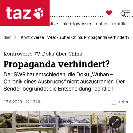

taz zahl ich
krieg in der ukraine
hitze
niedrigwasser
nahost-konflikt

taz zahl ich
edien
Kontroverse TV-Doku über China: Propaganda verhindert?
taz zahl ich
themen
Kontroverse TV-Doku über China
Propaganda verhindert?
politik
Der SWR hat entschieden, die Doku „Wuhan –
öko
Chronik eines Ausbruchs“ nicht auszustrahlen. Der
Sender begründet die Entscheidung rechtlich.
gesellschaft
17.6.2020
12:13 Uhr
teilen
kultur
sport