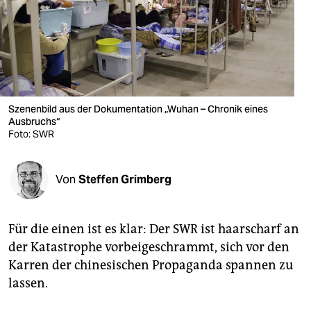
berlin
nord
wahrheit
verlag
Szenenbild aus der Dokumentation „Wuhan – Chronik eines
Ausbruchs“
verlag
Foto: SWR
veranstaltungen
shop
Von
Steffen Grimberg
fragen & hilfe
Für die einen ist es klar: Der SWR ist haarscharf an
unterstützen
der Katastrophe vorbeigeschrammt, sich vor den
abo
Karren der chinesischen Propaganda spannen zu
lassen.
genossenschaft