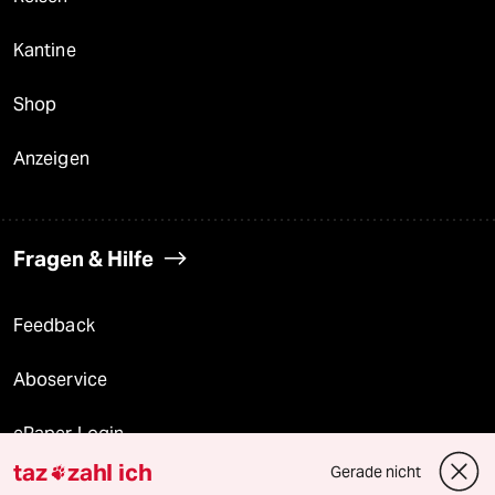
Kantine
Shop
Anzeigen
Fragen & Hilfe
Feedback
Aboservice
ePaper Login
taz
zahl ich
Gerade nicht

Downloads für Abonnierende