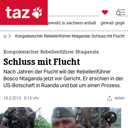

taz zahl ich
hitze
surfen
landtagswahl in sachsen-anhalt
gewalt gegen

taz zahl ich
rika
Kongolesischer Rebellenführer Ntaganda: Schluss mit Flucht
taz zahl ich
themen
Kongolesischer Rebellenführer Ntaganda
Schluss mit Flucht
politik
Nach Jahren der Flucht will der Rebellenführer
öko
Bosco Ntaganda jetzt vor Gericht. Er erschien in der
US-Botschaft in Ruanda und bat um einen Prozess.
gesellschaft
19.3.2013
9:13 Uhr
teilen
kultur
sport