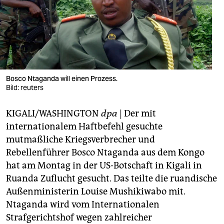
berlin
nord
wahrheit
verlag
Bosco Ntaganda will einen Prozess.
verlag
Bild: reuters
veranstaltungen
KIGALI/WASHINGTON
dpa
| Der mit
internationalem Haftbefehl gesuchte
shop
mutmaßliche Kriegsverbrecher und
fragen & hilfe
Rebellenführer Bosco Ntaganda aus dem Kongo
hat am Montag in der US-Botschaft in Kigali in
unterstützen
Ruanda Zuflucht gesucht. Das teilte die ruandische
abo
Außenministerin Louise Mushikiwabo mit.
Ntaganda wird vom Internationalen
genossenschaft
Strafgerichtshof wegen zahlreicher