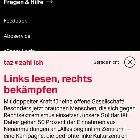
Fragen & Hilfe
Feedback
Aboservice
ePaper Login
taz
zahl ich
Gerade nicht

Downloads für Abonnierende
Links lesen, rechts
bekämpfen
© 2026 taz Verlags und Vertriebs GmbH
Alle Rechte vorbehalten. Bei rechtlichen Fragen oder für Genehmigungen
Mit doppelter Kraft für eine offene Gesellschaft!
wenden Sie sich bitte an
lizenzen@taz.de
Besonders jetzt brauchen Menschen, die sich gegen
Rechtsextremismus einsetzen, unsere Solidarität.
Daher gehen 50 Prozent der Einnahmen aus
Feedback
Redaktionsstatut
Kommune-Richtlinien
KI-
Neuanmeldungen an „Alles beginnt im Zentrum“ –
eine Kampagne, die bedrohte linke Kulturzentren