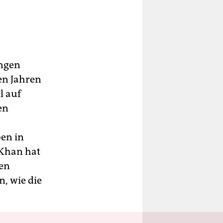
ingen
en Jahren
l auf
en
ben in
 Khan hat
ten
n, wie die