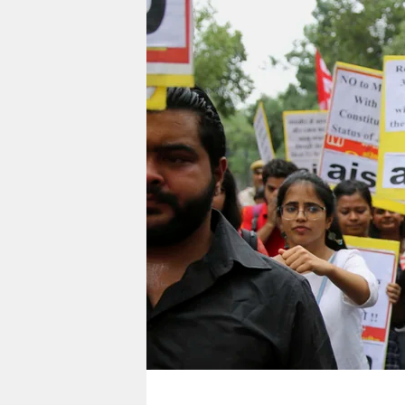
berlin
nord
wahrheit
verlag
verlag
veranstaltungen
shop
fragen & hilfe
unterstützen
abo
genossenschaft