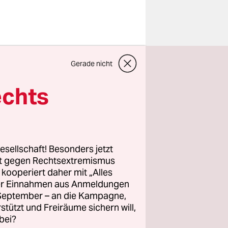
sstaat
Gerade nicht
sen
 in den
echts
 geführt.
prüfen, um
ehen. China
elhi vor,
esellschaft! Besonders jetzt
rt gegen Rechtsextremismus
z kooperiert daher mit „Alles
ller Einnahmen aus Anmeldungen
Narendra
. September – an die Kampagne,
rstützt und Freiräume sichern will,
er Sprecher
bei?