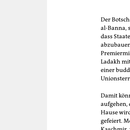
Der Botsch
al-Banna, s
dass Staat
abzubauen“
Premiermin
Ladakh mit
einer budd
Unionsterr
Damit könn
aufgehen, 
Hause wird
gefeiert. 
Kaschmir, 