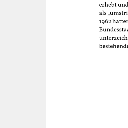
erhebt und
als „umstri
1962 hatte
Bundesstaa
unterzeich
bestehende