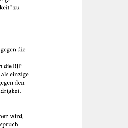
keit“ zu
 gegen die
n die BJP
 als einzige
 gegen den
drigkeit
hen wird,
nspruch