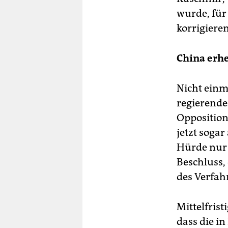
wurde, für 
korrigieren
China erh
Nicht einma
regierende 
Oppositions
jetzt sogar
Hürde nur 
Beschluss,
des Verfah
Mittelfris
dass die i