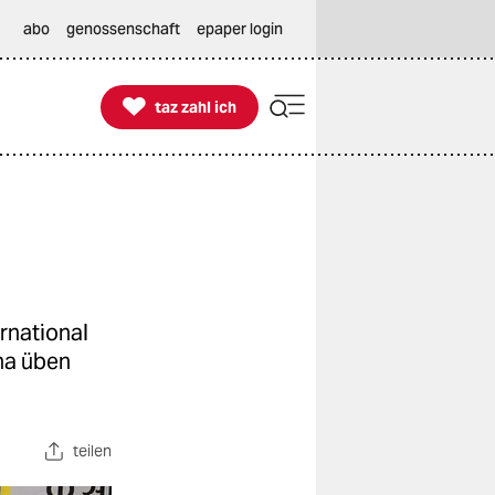
abo
genossenschaft
epaper login

taz zahl ich
taz zahl ich
rnational
na üben
teilen