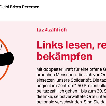
Delhi
Britta Petersen
ramatische Entscheidung vom Montag, dem Bunde
taz
zahl ich

d Kaschmir
die Autonomie zu entziehen
und die
n zwei Teile zu zerschlagen, hat erwartungsgemäß
Links lesen, r
dern Pakistan und China zu großer Verärgerung
bekämpfen
ündigte an, es werde „alle möglichen Optionen“ 
ens „illegalen“ und „unilateralen“ Schritt vorzug
e Indiens Vorgehen als „inakzeptabel“ und warf D
Mit doppelter Kraft für eine offene G
oriale Integrität Chinas“ zu unterminieren.
brauchen Menschen, die sich vor O
einsetzen, unsere Solidarität. Die ta
beginnt im Zentrum“. 50 Prozent a
ung bekam die Regierung von Premierminister 
bei taz zahl ich gehen – bis zum 30
en aus Washington, das den Vorgang als „innere
die linke, selbstverwaltete Orte unte
eit Indiens“ bezeichnete. Besorgt äußerte sich d
bevor sie verschwinden. Sind Sie da