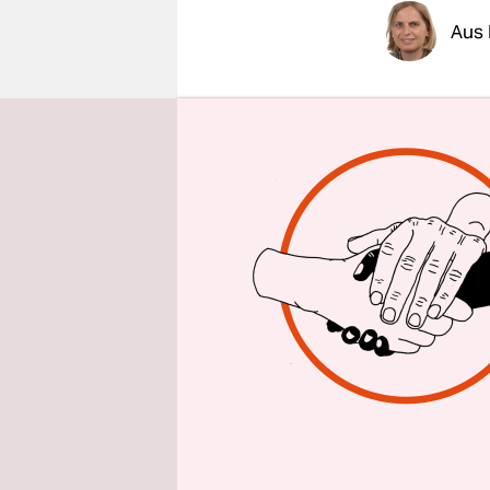
epaper login
Aus 
Indiens d
Jammu un
zugleich i
Nachbarlän
Pakistan k
gegen Indi
bezeichnet
„die territ
Unterstütz
Modi dageg
Angelegenh