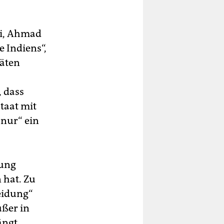
hi, Ahmad
e Indiens“,
täten
 dass
taat mit
„nur“ ein
rung
 hat. Zu
heidung“
ußer in
ängt