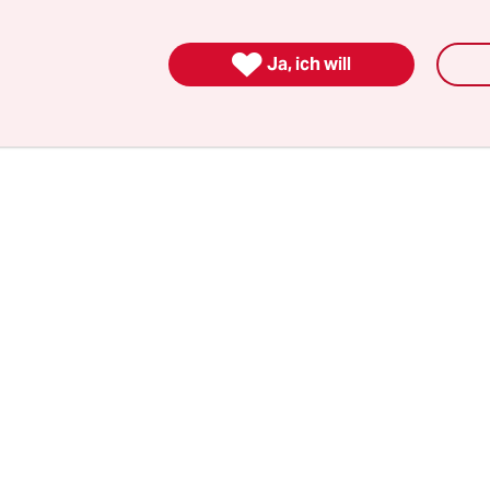
enministeriums, Morgtan Ortagus, aber über „B
tungen“ in Kaschmir. „Wir drängen darauf, die

Ja, ich will
len Rechte zu respektieren und mit den betroffen
gsruppen zu diskutieren“, sagte er.