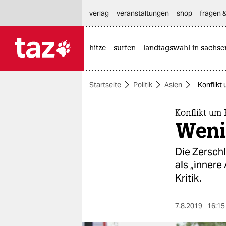
hautnavigation anspringen
hauptinhalt anspringen
footer anspringen
verlag
veranstaltungen
shop
fragen &
hitze
surfen
landtagswahl in sachse

taz zahl ich
taz zahl ich
Startseite
Politik
Asien
Konflikt
themen
politik
Konflikt um
Weni
öko
Die Zersch
gesellschaft
als „innere
Kritik.
kultur
sport
7.8.2019
16:15