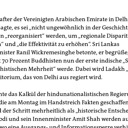
after der Vereinigten Arabischen Emirate in ­Del
agte, es sei „nicht ungewöhnlich in der Geschicht
en „reorganisiert“ werden, um „regionale Dispari
 und „die Effektivität zu erhöhen“. Sri Lankas
ister Ranil Wickremesinghe betonte, er begrüße,
 70 Prozent Buddhisten nun der erste indische „S
histischen Mehrheit“ werde. Dabei wird Ladakh 
itorium, das von Delhi aus regiert wird.
te das Kalkül der hindunationalistischen Regie
die am Montag im Handstreich Fakten geschaffen
 der Schritt mehrheitlich als „historische Entsc
Modi und sein Innenminister Amit Shah werden a
wo eine Ausgangs- und Informationssperre verh