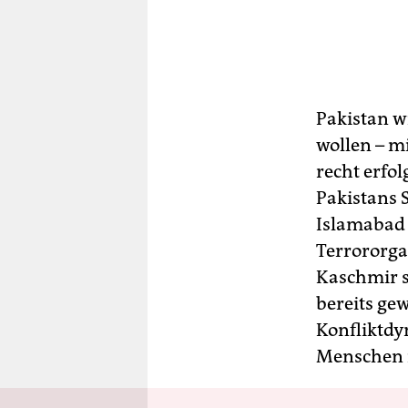
Pakistan w
wollen – m
recht erfol
Pakistans 
Islamabad 
Terrororga
Kaschmir s
bereits ge
Konfliktdy
Menschen i