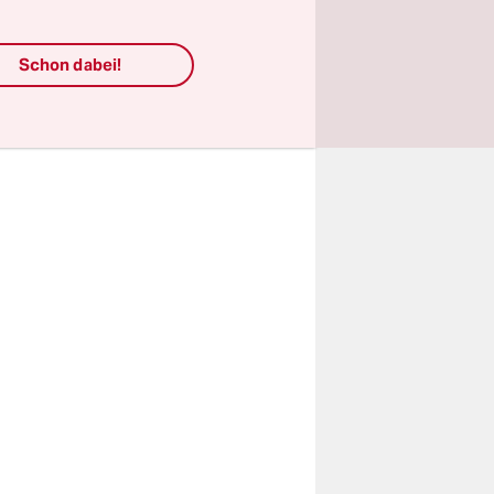
erichte
Schon dabei!
en