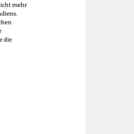
nicht mehr
ndiens.
chen
r
e die