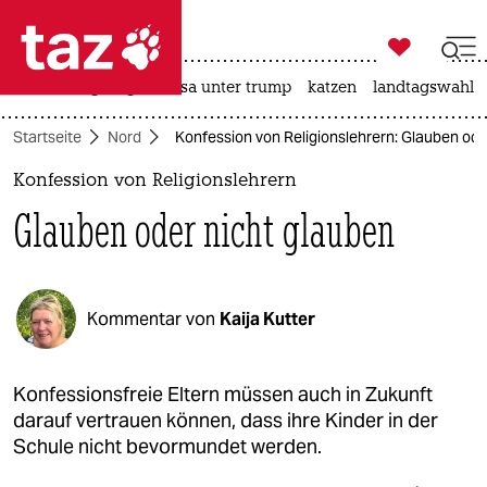

taz zahl ich
hitze
bergsteigen
usa unter trump
katzen
landtagswahl i

taz zahl ich
Startseite
Nord
Konfession von Religionslehrern: Glauben ode
taz zahl ich
Konfession von Religionslehrern
themen
Glauben oder nicht glauben
politik
öko
Kommentar von
Kaija Kutter
gesellschaft
kultur
Konfessionsfreie Eltern müssen auch in Zukunft
darauf vertrauen können, dass ihre Kinder in der
sport
Schule nicht bevormundet werden.