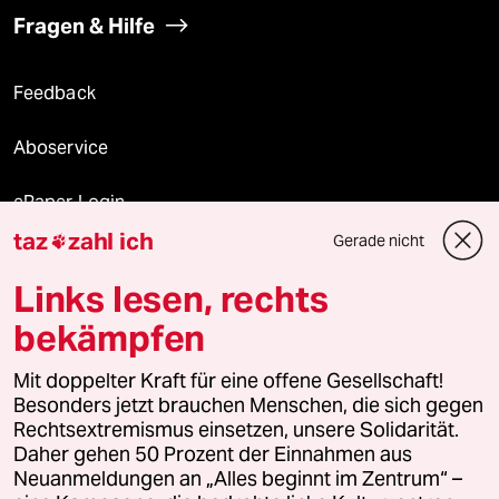
Fragen & Hilfe
Feedback
Aboservice
ePaper Login
taz
zahl ich
Gerade nicht

Downloads für Abonnierende
Links lesen, rechts
bekämpfen
© 2026 taz Verlags und Vertriebs GmbH
Alle Rechte vorbehalten. Bei rechtlichen Fragen oder für Genehmigungen
Mit doppelter Kraft für eine offene Gesellschaft!
wenden Sie sich bitte an
lizenzen@taz.de
Besonders jetzt brauchen Menschen, die sich gegen
Rechtsextremismus einsetzen, unsere Solidarität.
Daher gehen 50 Prozent der Einnahmen aus
Feedback
Redaktionsstatut
Kommune-Richtlinien
KI-
Neuanmeldungen an „Alles beginnt im Zentrum“ –