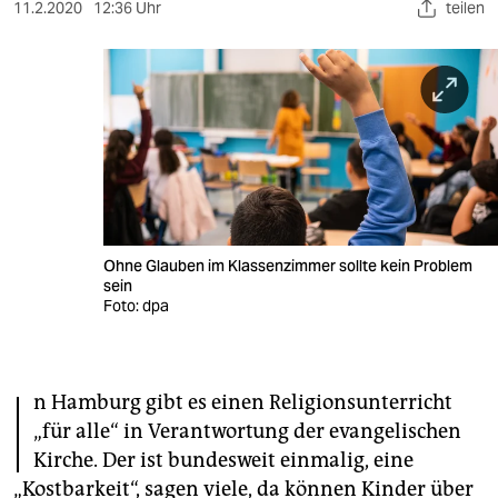
berlin
11.2.2020
12:36 Uhr
teilen
nord
wahrheit
verlag
verlag
veranstaltungen
Ohne Glauben im Klassenzimmer sollte kein Problem
shop
sein
Foto: dpa
fragen & hilfe
unterstützen
I
n Hamburg gibt es einen Religionsunterricht
abo
„für alle“ in Verantwortung der evangelischen
genossenschaft
Kirche. Der ist bundesweit einmalig, eine
„Kostbarkeit“, sagen viele, da können Kinder über