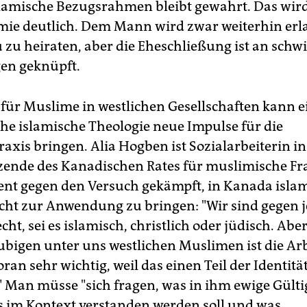
slamische Bezugsrahmen bleibt gewahrt. Das wir
mie deutlich. Dem Mann wird zwar weiterhin erla
 zu heiraten, aber die Eheschließung ist an schw
en geknüpft.
für Muslime in westlichen Gesellschaften kann e
che islamische Theologie neue Impulse für die
axis bringen. Alia Hogben ist Sozialarbeiterin i
zende des Kanadischen Rates für muslimische Fra
nt gegen den Versuch gekämpft, in Kanada isla
cht zur Anwendung zu bringen: "Wir sind gegen 
echt, sei es islamisch, christlich oder jüdisch. Ab
äubigen unter uns westlichen Muslimen ist die Ar
ran sehr wichtig, weil das einen Teil der Identitä
 Man müsse "sich fragen, was in ihm ewige Gülti
as im Kontext verstanden werden soll und was