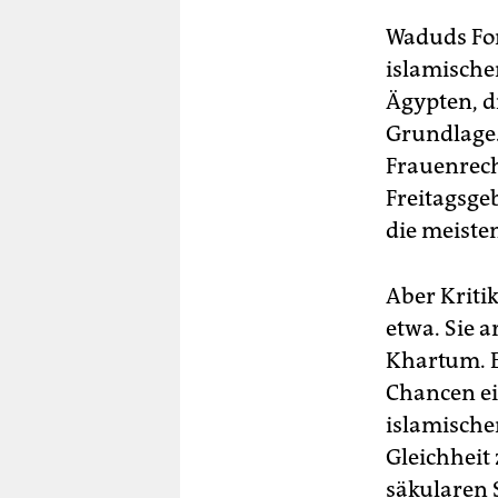
Waduds Fo
islamische
Ägypten, d
Grundlage.
Frauenrech
Freitagsgeb
die meiste
Aber Kriti
etwa. Sie 
Khartum. E
Chancen ei
islamische
Gleichheit
säkularen 