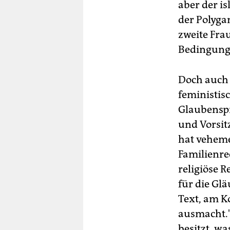
aber der i
der Polyga
zweite Frau
Bedingung
Doch auch 
feministis
Glaubenspr
und Vorsit
hat veheme
Familienre
religiöse R
für die Gl
Text, am Ko
ausmacht."
besitzt, w