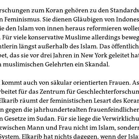
rschungen zum Koran gehören zu den Standard
n Feminismus. Sie dienen Gläubigen von Indones
ie den Islam von innen heraus reformieren wollen
 Für viele konservative Muslime allerdings bewegt
tlerin längst außerhalb des Islam. Das öffentlic
et, das sie vor drei Jahren in New York geleitet ha
n muslimischen Gelehrten ein Skandal.
k kommt auch von säkular orientierten Frauen. A
arbeitet für das Zentrum für Geschlechterforschun
lkarib räumt der feministischen Lesart des Kora
n gegen die jahrhundertealten frauenfeindliche
n Gesetze im Sudan. Für sie liege die Verwirklich
 zwischen Mann und Frau nicht im Islam, sonder
System. Elkarib hat nichts dagegen, wenn der Isl