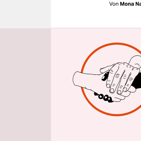
epaper login
Von
Mona N
Amina Wadu
und Turnsc
Stiftung z
Afroamerik
feministisc
Feministin
sie besteht
Lebensbere
Wadud die 
Gott beide
übertragen
handeln, m