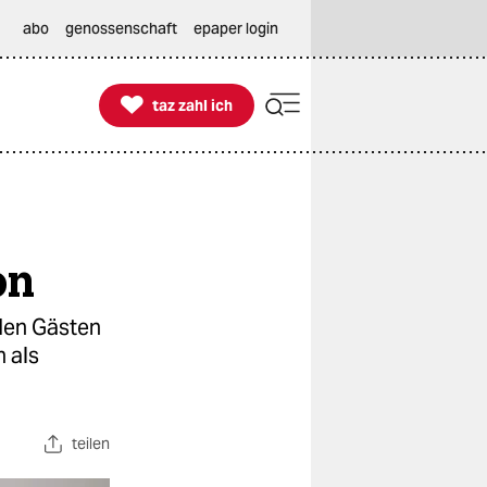
abo
genossenschaft
epaper login

taz zahl ich
taz zahl ich
on
 den Gästen
 als
teilen