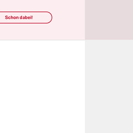
Wadud
eligiöser
Schon dabei!
ubringen.