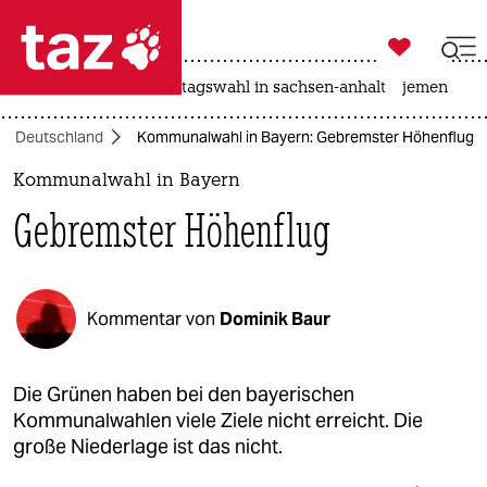

taz zahl ich
drohnen
rente
landtagswahl in sachsen-anhalt
jemen

taz zahl ich
Deutschland
Kommunalwahl in Bayern: Gebremster Höhenflug
taz zahl ich
Kommunalwahl in Bayern
themen
Gebremster Höhenflug
politik
öko
Kommentar von
Dominik Baur
gesellschaft
kultur
Die Grünen haben bei den bayerischen
Kommunalwahlen viele Ziele nicht erreicht. Die
sport
große Niederlage ist das nicht.