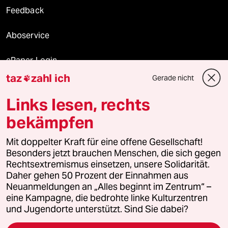
Feedback
Aboservice
ePaper Login
taz
zahl ich
Gerade nicht

Downloads für Abonnierende
Links lesen, rechts
bekämpfen
© 2026 taz Verlags und Vertriebs GmbH
Mit doppelter Kraft für eine offene Gesellschaft!
Alle Rechte vorbehalten. Bei rechtlichen Fragen oder für Genehmigungen
wenden Sie sich bitte an
lizenzen@taz.de
Besonders jetzt brauchen Menschen, die sich gegen
Rechtsextremismus einsetzen, unsere Solidarität.
Daher gehen 50 Prozent der Einnahmen aus
Feedback
Redaktionsstatut
Kommune-Richtlinien
KI-
Neuanmeldungen an „Alles beginnt im Zentrum“ –
eine Kampagne, die bedrohte linke Kulturzentren
Leitlinie
Informant
Datenschutz
Impressum
AGB
und Jugendorte unterstützt. Sind Sie dabei?