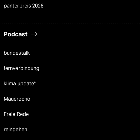
panterpreis 2026
Podcast
bundestalk
fernverbindung
klima update°
Mauerecho
Freie Rede
reingehen