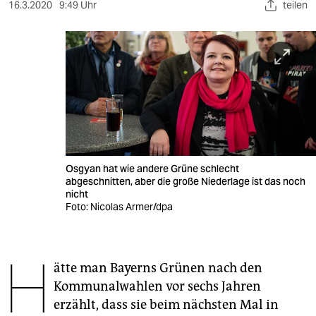
berlin
16.3.2020
9:49 Uhr
teilen
nord
wahrheit
verlag
verlag
veranstaltungen
Osgyan hat wie andere Grüne schlecht
shop
abgeschnitten, aber die große Niederlage ist das noch
nicht
fragen & hilfe
Foto: Nicolas Armer/dpa
unterstützen
H
abo
ätte man Bayerns Grünen nach den
Kommunalwahlen vor sechs Jahren
genossenschaft
erzählt, dass sie beim nächsten Mal in