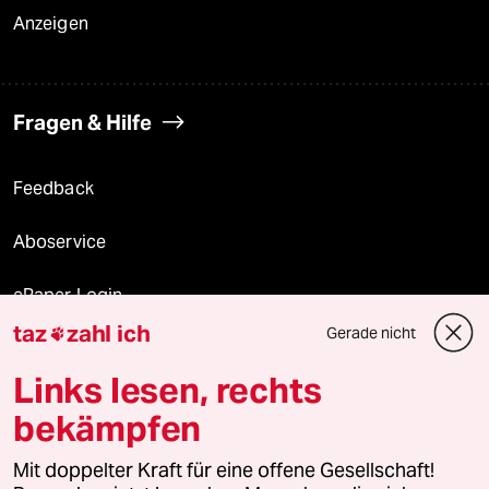
Anzeigen
Fragen & Hilfe
Feedback
Aboservice
ePaper Login
taz
zahl ich
Gerade nicht

Downloads für Abonnierende
Links lesen, rechts
bekämpfen
© 2026 taz Verlags und Vertriebs GmbH
Alle Rechte vorbehalten. Bei rechtlichen Fragen oder für Genehmigungen
Mit doppelter Kraft für eine offene Gesellschaft!
wenden Sie sich bitte an
lizenzen@taz.de