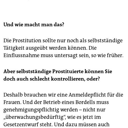
Als Menschenhändler wird künftig auch derjenige
bestraft, der die Notlage seiner Opfer ausnutzt, um
diese zu Bettelei oder Straftaten zu verleiten. Auch
Und wie macht man das?
der Menschenhandel zum Zweck des Organhandels
wird ausdrücklich unter Strafe gestellt. Wenn die
Opfer noch nicht volljährig sind oder leichtfertig in
Die Prostitution sollte nur noch als selbstständige
Lebensgefahr gebracht werden, drohen dem Täter
Tätigkeit ausgeübt werden können. Die
höhere Strafen.
Einflussnahme muss untersagt sein, so wie früher.
SPD, Grüne und Linke lehnten das Gesetz allerdings
als völlig unzureichend ab. Sie befürchten, dass
Aber selbstständige Prostituierte können Sie
dadurch kein einziger Fall von Menschenhandel
doch auch schlecht kontrollieren, oder?
verhindert wird. Deshalb ist es möglich, dass der rot-
grün dominierten Bundesrat die Neuregelung
blockiert.
(afp/dpa)
Deshalb brauchen wir eine Anmeldepflicht für die
Frauen. Und der Betrieb eines Bordells muss
genehmigungspflichtig werden – nicht nur
„überwachungsbedürftig“, wie es jetzt im
Gesetzentwurf steht. Und dazu müssen auch