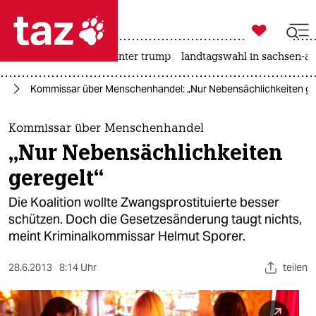

taz zahl ich
nahost-konflikt
usa unter trump
landtagswahl in sachsen-an

taz zahl ich
nd
Kommissar über Menschenhandel: „Nur Nebensächlichkeiten ge
taz zahl ich
themen
Kommissar über Menschenhandel
„Nur Nebensächlichkeiten
politik
geregelt“
öko
Die Koalition wollte Zwangsprostituierte besser
schützen. Doch die Gesetzesänderung taugt nichts,
gesellschaft
meint Kriminalkommissar Helmut Sporer.
kultur
28.6.2013
8:14 Uhr
teilen
sport