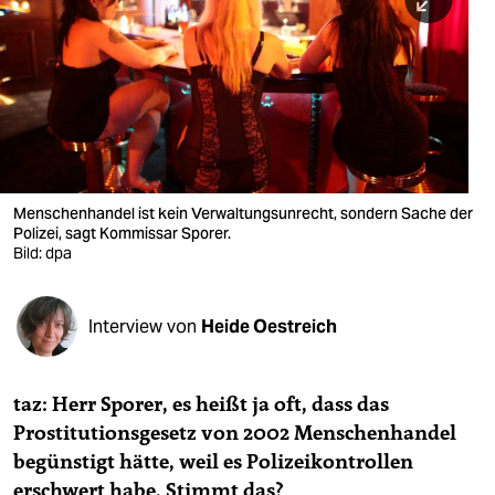
berlin
nord
wahrheit
verlag
verlag
Menschenhandel ist kein Verwaltungsunrecht, sondern Sache der
Polizei, sagt Kommissar Sporer.
veranstaltungen
Bild: dpa
shop
fragen & hilfe
Interview von
Heide Oestreich
unterstützen
taz: Herr Sporer, es heißt ja oft, dass das
abo
Prostitutionsgesetz von 2002 Menschenhandel
genossenschaft
begünstigt hätte, weil es Polizeikontrollen
erschwert habe. Stimmt das?