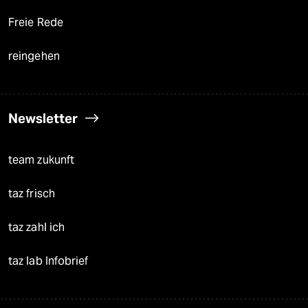
Freie Rede
reingehen
Newsletter
team zukunft
taz frisch
taz zahl ich
taz lab Infobrief