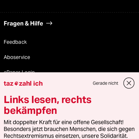
Fragen & Hilfe
Feedback
Aboservice
ePaper Login
taz
zahl ich
Gerade nicht

Downloads für Abonnierende
Links lesen, rechts
bekämpfen
© 2026 taz Verlags und Vertriebs GmbH
Mit doppelter Kraft für eine offene Gesellschaft!
Alle Rechte vorbehalten. Bei rechtlichen Fragen oder für Genehmigungen
wenden Sie sich bitte an
lizenzen@taz.de
Besonders jetzt brauchen Menschen, die sich gegen
Rechtsextremismus einsetzen, unsere Solidarität.