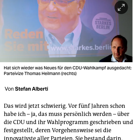
berlin
nord
wahrheit
verlag
verlag
veranstaltungen
Hat sich wieder was Neues für den CDU-Wahlkampf ausgedacht:
Parteivize Thomas Heilmann (rechts)
shop
Von
Stefan Alberti
fragen & hilfe
unterstützen
Das wird jetzt schwierig. Vor fünf Jahren schon
habe ich – ja, das muss persönlich werden – über
abo
die CDU und ihr Wahlprogramm geschrieben und
genossenschaft
festgestellt, deren Vorgehensweise sei die
innovativste aller Parteien. Sie bestand darin,