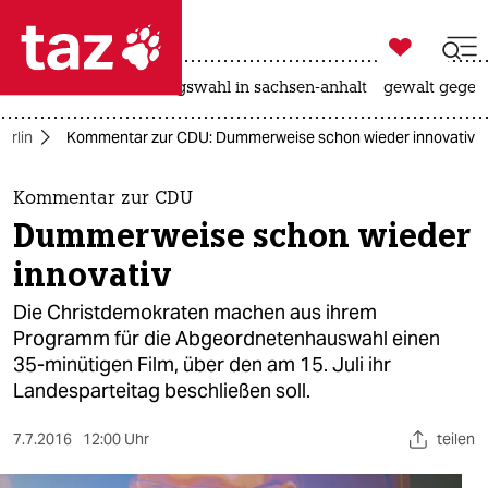

taz zahl ich
hitze
surfen
landtagswahl in sachsen-anhalt
gewalt gegen

taz zahl ich
erlin
Kommentar zur CDU: Dummerweise schon wieder innovativ
taz zahl ich
themen
Kommentar zur CDU
Dummerweise schon wieder
politik
innovativ
öko
Die Christdemokraten machen aus ihrem
Programm für die Abgeordnetenhauswahl einen
gesellschaft
35-minütigen Film, über den am 15. Juli ihr
Landesparteitag beschließen soll.
kultur
sport
7.7.2016
12:00 Uhr
teilen