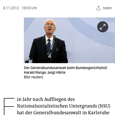
berlin
8.11.2012
18:03 Uhr
teilen
nord
wahrheit
verlag
verlag
veranstaltungen
shop
Der Generalbundesanwalt beim Bundesgerichtshof,
Harald Range, zeigt Härte
fragen & hilfe
Bild: reuters
unterstützen
E
abo
in Jahr nach Auffliegen des
Nationalsozialistischen Untergrunds (NSU)
genossenschaft
hat der Generalbundesanwalt in Karlsruhe