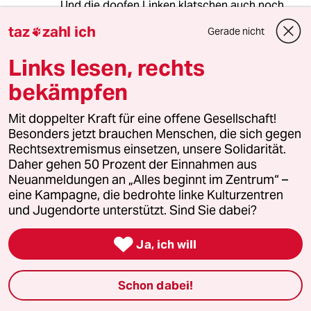
Und die doofen Linken klatschen auch noch
Beifall...
taz
zahl ich
Gerade nicht

Links lesen, rechts
wetterleuchten
W
bekämpfen
08.11.2012
,
18:51 Uhr
Der Staat zeigt Härte. Lächerlich!!!
Mit doppelter Kraft für eine offene Gesellschaft!
Die Holocaust-Opfer und die NSU-Mord-
Besonders jetzt brauchen Menschen, die sich gegen
Angehörigen sehen das aber anders.
Rechtsextremismus einsetzen, unsere Solidarität.
Sicherheitsorgane, Verfassungsorgane,
Daher gehen 50 Prozent der Einnahmen aus
Rechts- und National-Konservative in
Neuanmeldungen an „Alles beginnt im Zentrum“ –
Behörden und Regierung, einschließlich des
eine Kampagne, die bedrohte linke Kulturzentren
Bundesinnenministers Friedrich haben nicht
und Jugendorte unterstützt. Sind Sie dabei?
sehen wollen, haben rechts abgewiegelt, linke
Demonstrationen gegen rechte Aufmärsche

Ja, ich will
kriminalisiert, auf Linke-Abgeordnete den
Verfassungsschutz angesetzt, Staatsanwälte
sind nicht tätig geworden, so sah die Härte der
Schon dabei!
Konservativ-bürgerlichen Mehrheit in diesem
Nachkriegs-Deutschland bis vor einem Jahr