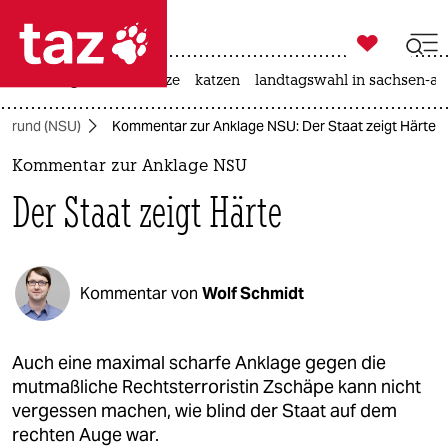

taz zahl ich
iran-krieg
ceuta
hitze
katzen
landtagswahl in sachsen-an

taz zahl ich
ergrund (NSU)
Kommentar zur Anklage NSU: Der Staat zeigt Härte
taz zahl ich
Kommentar zur Anklage NSU
themen
Der Staat zeigt Härte
politik
öko
Kommentar von
Wolf Schmidt
gesellschaft
kultur
Auch eine maximal scharfe Anklage gegen die
mutmaßliche Rechtsterroristin Zschäpe kann nicht
sport
vergessen machen, wie blind der Staat auf dem
rechten Auge war.