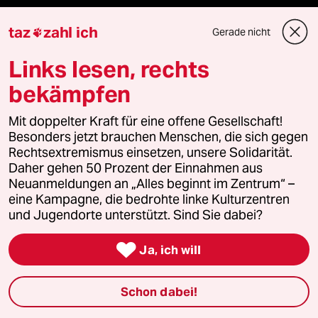
Sport
taz
zahl ich
Gerade nicht

Berlin
Links lesen, rechts
bekämpfen
Nord
Mit doppelter Kraft für eine offene Gesellschaft!
Wahrheit
Besonders jetzt brauchen Menschen, die sich gegen
Rechtsextremismus einsetzen, unsere Solidarität.
Daher gehen 50 Prozent der Einnahmen aus
Neuanmeldungen an „Alles beginnt im Zentrum“ –
Themen
eine Kampagne, die bedrohte linke Kulturzentren
und Jugendorte unterstützt. Sind Sie dabei?
Hitze

Ja, ich will
Krieg in der Ukraine
Schon dabei!
US-Demokraten