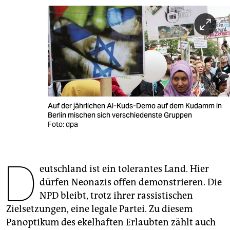
berlin
nord
wahrheit
verlag
verlag
Auf der jährlichen Al-Kuds-Demo auf dem Kudamm in
veranstaltungen
Berlin mischen sich verschiedenste Gruppen
Foto: dpa
shop
fragen & hilfe
D
eutschland ist ein tolerantes Land. Hier
unterstützen
dürfen Neonazis offen demonstrieren. Die
abo
NPD bleibt, trotz ihrer rassistischen
Zielsetzungen, eine legale Partei. Zu diesem
genossenschaft
Panoptikum des ekelhaften Erlaubten zählt auch