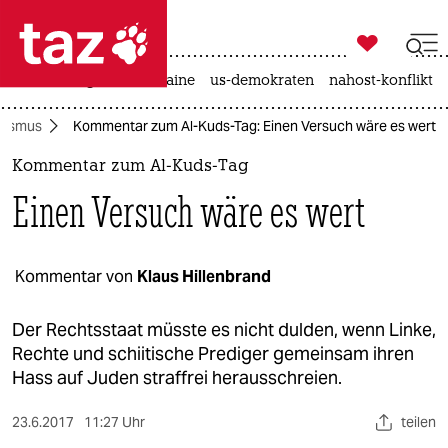

taz zahl ich
hitze
krieg in der ukraine
us-demokraten
nahost-konflikt

taz zahl ich
itismus
Kommentar zum Al-Kuds-Tag: Einen Versuch wäre es wert
taz zahl ich
Kommentar zum Al-Kuds-Tag
themen
Einen Versuch wäre es wert
politik
öko
Kommentar von
Klaus Hillenbrand
gesellschaft
Der Rechtsstaat müsste es nicht dulden, wenn Linke,
Rechte und schiitische Prediger gemeinsam ihren
kultur
Hass auf Juden straffrei herausschreien.
sport
23.6.2017
11:27 Uhr
teilen