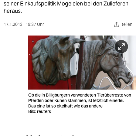
berlin
seiner Einkaufspolitik Mogeleien bei den Zulieferen
heraus.
nord
17.1.2013
19:37 Uhr
teilen
wahrheit
verlag
verlag
veranstaltungen
shop
fragen & hilfe
Ob die in Billigburgern verwendeten Tierüberreste von
unterstützen
Pferden oder Kühen stammen, ist letztlich einerlei.
Das eine ist so ekelhaft wie das andere
Bild: reuters
abo
genossenschaft