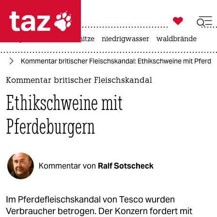

taz zahl ich
krieg in der ukraine
hitze
niedrigwasser
waldbrände

taz zahl ich
te
Kommentar britischer Fleischskandal: Ethikschweine mit Pferde
taz zahl ich
Kommentar britischer Fleischskandal
themen
Ethikschweine mit
politik
Pferdeburgern
öko
gesellschaft
Kommentar von
Ralf Sotscheck
kultur
sport
Im Pferdefleischskandal von Tesco wurden
Verbraucher betrogen. Der Konzern fordert mit