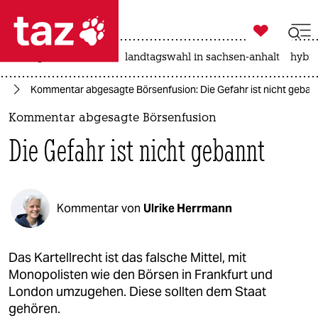

taz zahl ich
niedrigwasser
rente
landtagswahl in sachsen-anhalt
hybri

taz zahl ich
ie
Kommentar abgesagte Börsenfusion: Die Gefahr ist nicht geban
taz zahl ich
Kommentar abgesagte Börsenfusion
themen
Die Gefahr ist nicht gebannt
politik
öko
Kommentar von
Ulrike Herrmann
gesellschaft
kultur
Das Kartellrecht ist das falsche Mittel, mit
Monopolisten wie den Börsen in Frankfurt und
sport
London umzugehen. Diese sollten dem Staat
gehören.