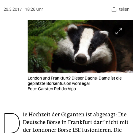
berlin
29.3.2017
18:26 Uhr
teilen
nord
wahrheit
verlag
verlag
veranstaltungen
shop
London und Frankfurt? Dieser Dachs-Dame ist die
geplatzte Börsenfusion wohl egal
fragen & hilfe
Foto: Carsten Rehder/dpa
unterstützen
D
abo
ie Hochzeit der Giganten ist abgesagt: Die
Deutsche Börse in Frankfurt darf nicht mit
genossenschaft
der Londoner Börse LSE fusionieren. Die