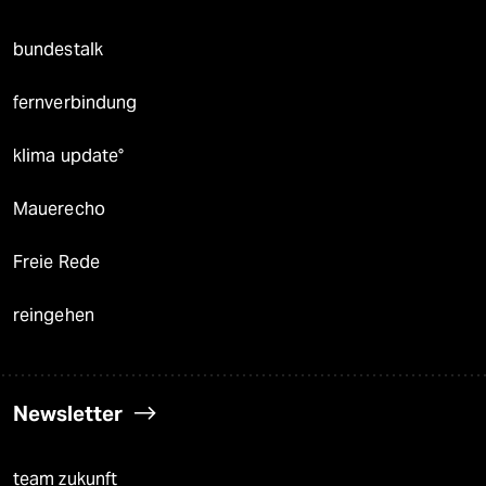
bundestalk
fernverbindung
klima update°
Mauerecho
Freie Rede
reingehen
Newsletter
team zukunft