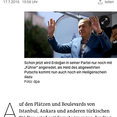
berlin
17.7.2016
19:56 Uhr
teilen
nord
wahrheit
verlag
verlag
veranstaltungen
Schon jetzt wird Erdoğan in seiner Partei nur noch mit
shop
„Führer“ angeredet, als Held des abgewehrten
Putschs kommt nun auch noch ein Heiligenschein
fragen & hilfe
dazu
Foto: dpa
unterstützen
abo
A
uf den Plätzen und Boulevards von
genossenschaft
Istanbul, Ankara und anderen türkischen