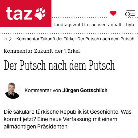

taz zahl ich
niedrigwasser
rente
landtagswahl in sachsen-anhalt
hybri

taz zahl ich
oğan
Kommentar Zukunft der Türkei: Der Putsch nach dem Putsch
taz zahl ich
Kommentar Zukunft der Türkei
themen
Der Putsch nach dem Putsch
politik
öko
Kommentar von
Jürgen Gottschlich
gesellschaft
kultur
Die säkulare türkische Republik ist Geschichte. Was
kommt jetzt? Eine neue Verfassung mit einem
sport
allmächtigen Präsidenten.