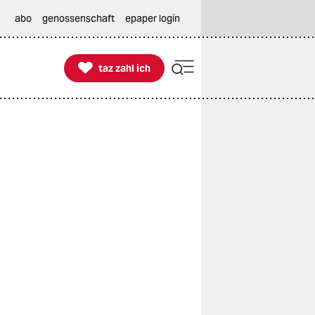
abo
genossenschaft
epaper login

taz zahl ich
taz zahl ich