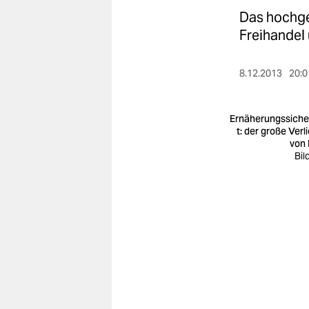
berlin
Das hochgel
nord
Freihandel
wahrheit
8.12.2013
20:0
verlag
Ernäherungssiche
verlag
t: der große Verl
von 
veranstaltungen
Bil
shop
fragen & hilfe
unterstützen
abo
genossenschaft