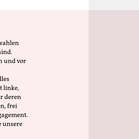
wahlen
sind.
h und vor
lles
 linke,
ür deren
n, frei
ngagement.
e unsere