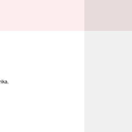
d
ika.