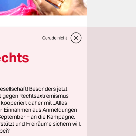
Gerade nicht
llseits
echts
er
wird sie
esellschaft! Besonders jetzt
rt gegen Rechtsextremismus
reihandel
z kooperiert daher mit „Alles
dlich mehr
ller Einnahmen aus Anmeldungen
eforderte
. September – an die Kampagne,
rstützt und Freiräume sichern will,
de wieder
bei?