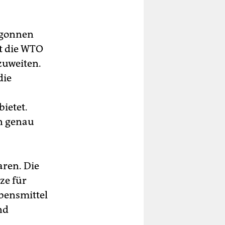
egonnen
et die WTO
zuweiten.
die
ietet.
en genau
aren. Die
ze für
ebensmittel
nd