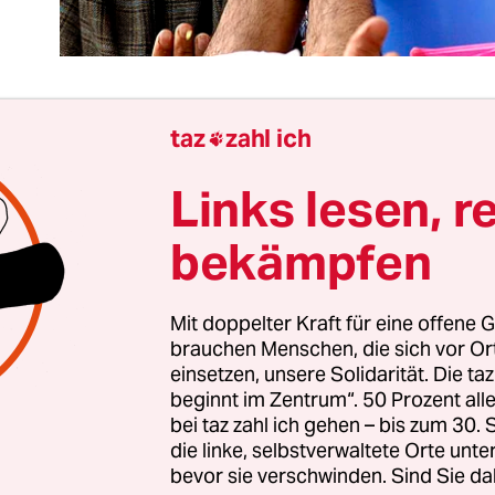
taz
zahl ich

 WTO lebt wieder. Doch nur auf Sparflamme. Das a
Links lesen, r
jubelte
Bali-Paket
umfasst höchstens 5 Prozent d
nsparungen, die die 2001 in Doha gestartete
bekämpfen
gsrunde dem Welthandel bescheren sollte. Gern 
icklungsrunde“ genannt, ohne jede Ironie.
Mit doppelter Kraft für eine offene G
brauchen Menschen, die sich vor O
multilaterale Abkommen seit bald 20 Jahren ist F
einsetzen, unsere Solidarität. Die ta
Neuigkeit: Den ärmsten Ländern wurde unverbin
beginnt im Zentrum“. 50 Prozent a
gshilfe versprochen. Die von Schwellenländern g
bei taz zahl ich gehen – bis zum 30
die linke, selbstverwaltete Orte unte
ng der Agrarexportsubventionen im Norden wur
bevor sie verschwinden. Sind Sie da
hlossen.