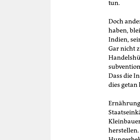
tun.
Doch ander
haben, ble
Indien, se
Gar nicht 
Handelshüt
subvention
Dass die I
dies getan 
Ernährungs
Staatseink
Kleinbauer
herstellen.
Hungerbek