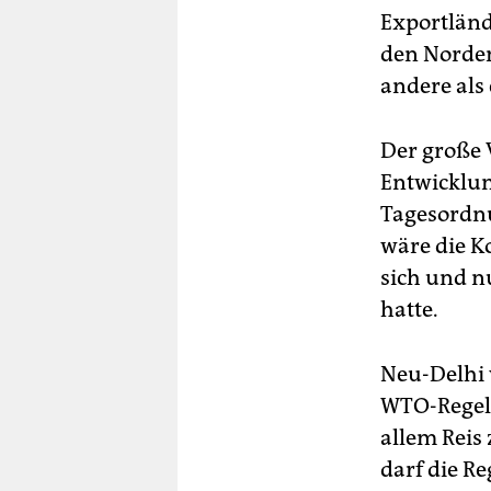
Exportländ
den Norden
andere als
Der große V
Entwicklun
Tagesordnun
wäre die Ko
sich und n
hatte.
Neu-Delhi
WTO-Regeln
allem Reis 
darf die R