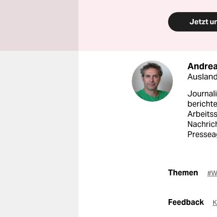
Jetzt u
Andrea
Auslan
Journali
berichte
Arbeitss
Nachrich
Pressea
Themen
#
Feedback
K