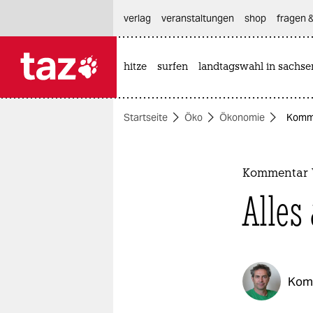
hautnavigation anspringen
hauptinhalt anspringen
footer anspringen
verlag
veranstaltungen
shop
fragen &
hitze
surfen
landtagswahl in sachse

taz zahl ich
taz zahl ich
Startseite
Öko
Ökonomie
Komme
themen
politik
Kommentar 
öko
Alles
gesellschaft
kultur
Kom
sport