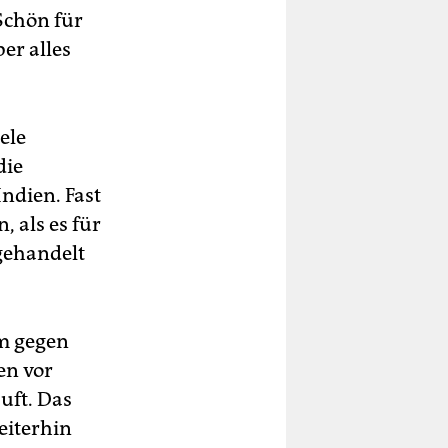
Schön für
er alles
ele
die
Indien. Fast
, als es für
gehandelt
m gegen
en vor
uft. Das
eiterhin