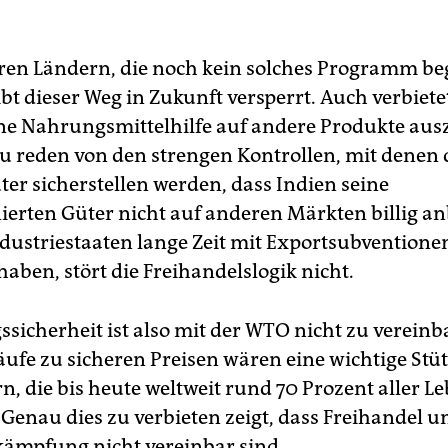
en Ländern, die noch kein solches Programm b
ibt dieser Weg in Zukunft versperrt. Auch verbiet
ine Nahrungsmittelhilfe auf andere Produkte aus
zu reden von den strengen Kontrollen, mit denen 
er sicherstellen werden, dass Indien seine
ierten Güter nicht auf anderen Märkten billig anb
ndustriestaaten lange Zeit mit Exportsubvention
haben, stört die Freihandelslogik nicht.
sicherheit ist also mit der WTO nicht zu vereinb
äufe zu sicheren Preisen wären eine wichtige Stüt
n, die bis heute weltweit rund 70 Prozent aller L
 Genau dies zu verbieten zeigt, dass Freihandel u
ämpfung nicht vereinbar sind.