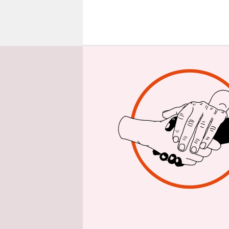
epaper login
D
ie
be
Ei
Verhandlun
auch „Entw
Das erste 
ohne jede 
Entwicklun
Abschaffu
nicht besc