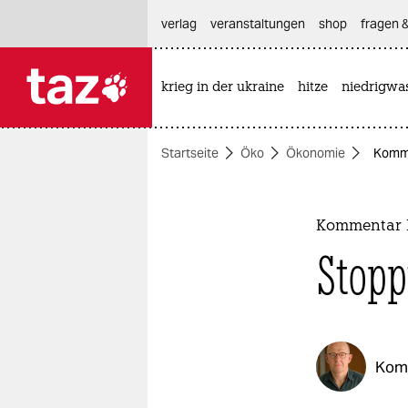
hautnavigation anspringen
hauptinhalt anspringen
footer anspringen
verlag
veranstaltungen
shop
fragen &
krieg in der ukraine
hitze
niedrigwa

taz zahl ich
taz zahl ich
Startseite
Öko
Ökonomie
Komme
themen
politik
Kommentar I
öko
Stopp
gesellschaft
kultur
Kom
sport