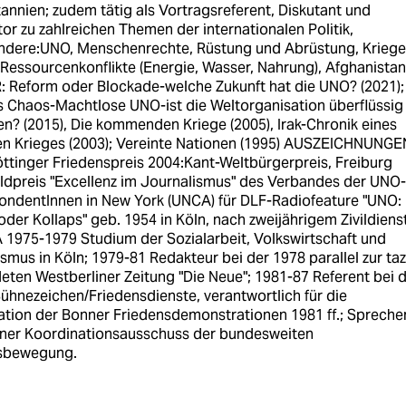
annien; zudem tätig als Vortragsreferent, Diskutant und
r zu zahlreichen Themen der internationalen Politik,
ndere:UNO, Menschenrechte, Rüstung und Abrüstung, Kriege
Ressourcenkonflikte (Energie, Wasser, Nahrung), Afghanistan.
 Reform oder Blockade-welche Zukunft hat die UNO? (2021);
s Chaos-Machtlose UNO-ist die Weltorganisation überflüssig
n? (2015), Die kommenden Kriege (2005), Irak-Chronik eines
en Krieges (2003); Vereinte Nationen (1995) AUSZEICHNUNGE
ttinger Friedenspreis 2004:Kant-Weltbürgerpreis, Freiburg
ldpreis "Excellenz im Journalismus" des Verbandes der UNO-
ondentInnen in New York (UNCA) für DLF-Radiofeature "UNO:
der Kollaps" geb. 1954 in Köln, nach zweijährigem Zivildienst
 1975-1979 Studium der Sozialarbeit, Volkswirtschaft und
smus in Köln; 1979-81 Redakteur bei der 1978 parallel zur taz
ten Westberliner Zeitung "Die Neue"; 1981-87 Referent bei 
ühnezeichen/Friedensdienste, verantwortlich für die
ation der Bonner Friedensdemonstrationen 1981 ff.; Spreche
ner Koordinationsausschuss der bundesweiten
sbewegung.