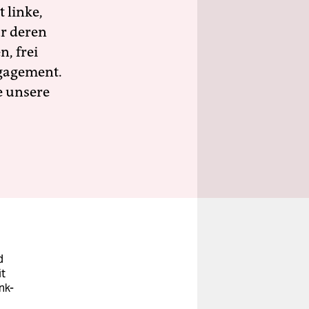
 linke,
ür deren
n, frei
ngagement.
e unsere
d
it
nk-