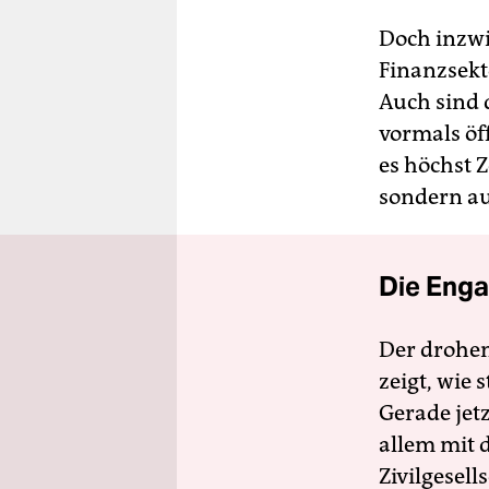
Doch inzwi
Finanzsekt
Auch sind 
vormals öff
es höchst 
sondern au
Die Enga
Der drohe
zeigt, wie
Gerade jet
allem mit d
Zivilgesell