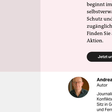
beginnt im
selbstverw
Schutz und 
zugänglich
Finden Sie
Aktion.
Jetzt u
Andre
Autor
Journali
Konflik
Sitz in 
und Fer