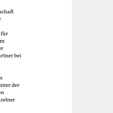
schaft
r
 für
im
er
artner bei
en
inter der
en
nzelner