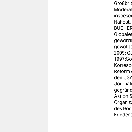
Großbrit
Moderato
insbeso
Nahost, 
BÜCHER:
Globale
geworde
gewollt
2009: Gö
1997:Go
Korresp
Reform o
den USA
Journali
gegründe
Aktion S
Organis
des Bon
Frieden