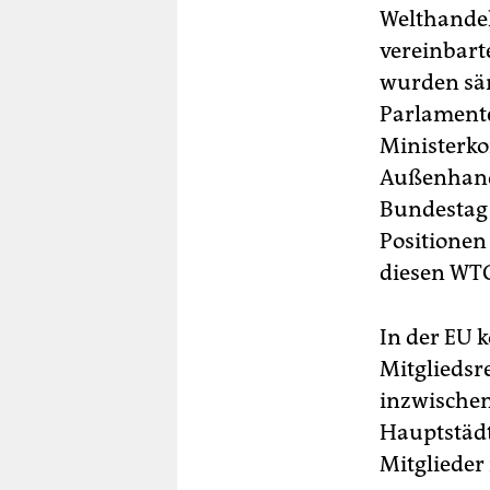
Welthandel
vereinbart
wurden säm
Parlamente
Ministerko
Außenhand
Bundestag 
Positionen
diesen WTO
In der EU 
Mitgliedsr
inzwische
Hauptstädt
Mitglieder 