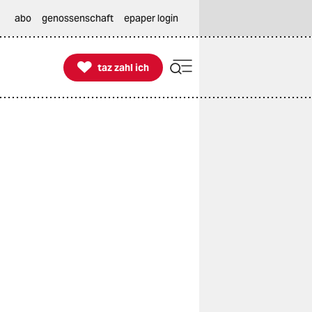
abo
genossenschaft
epaper login

taz zahl ich
taz zahl ich