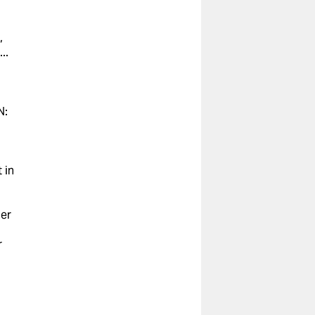
,
..
N:
 in
der
r