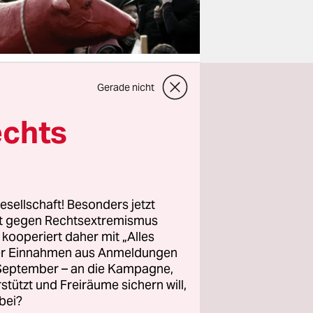
Gerade nicht
echts
 der
lle und
chafts-und
esellschaft! Besonders jetzt
rt gegen Rechtsextremismus
z kooperiert daher mit „Alles
aterales
ller Einnahmen aus Anmeldungen
. September – an die Kampagne,
rstützt und Freiräume sichern will,
bei?