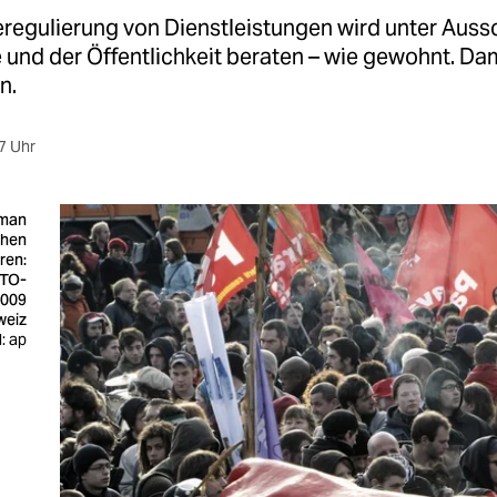
eregulierung von Dienstleistungen wird unter Auss
 und der Öffentlichkeit beraten – wie gewohnt. Da
n.
7 Uhr
 man
chen
eren:
WTO-
2009
weiz
d: ap