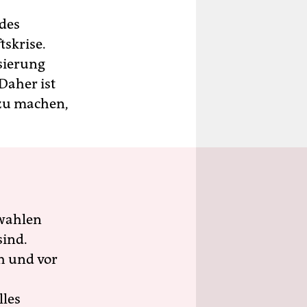
 des
tskrise.
sierung
Daher ist
 zu machen,
wahlen
sind.
h und vor
lles