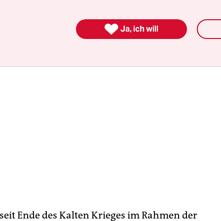
gsländern hätte.

Ja, ich will
e seit Ende des Kalten Krieges im Rahmen der