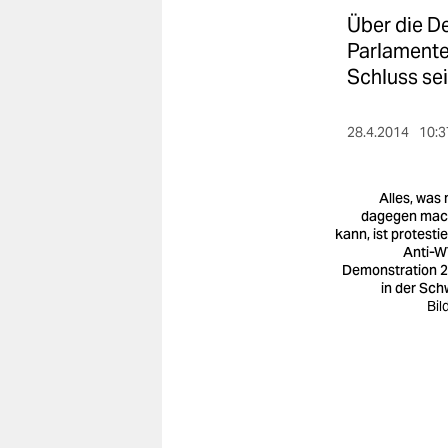
berlin
Über die D
nord
Parlamente
Schluss sei
wahrheit
verlag
28.4.2014
10:3
verlag
Alles, was
veranstaltungen
dagegen ma
kann, ist protesti
Anti-
shop
Demonstration 
in der Sch
fragen & hilfe
Bil
unterstützen
abo
genossenschaft