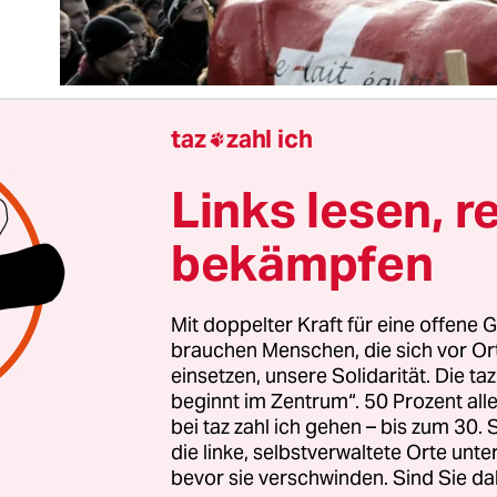
taz
zahl ich

Links lesen, r
intlich ist die militärische Sicherheitspolitik der
itikbereich mit der größten Geheimhaltung sowie
bekämpfen
ingsten demokratisch-parlamentarischen Kontro
en Transparenz. Tatsächlich ist es die Außenwirts
itik.
Mit doppelter Kraft für eine offene G
brauchen Menschen, die sich vor O
einsetzen, unsere Solidarität. Die ta
sich erneut an den
Verhandlungen über ein multil
beginnt im Zentrum“. 50 Prozent a
n
zur Deregulierung und Privatisierung von
bei taz zahl ich gehen – bis zum 30
die linke, selbstverwaltete Orte unte
ungen (Tisa), das im Erfolgsfall weitreichende
bevor sie verschwinden. Sind Sie da
en für Menschen in Industrie- wie in