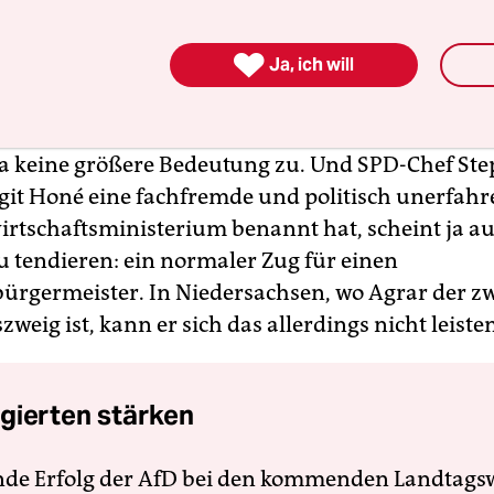

Ja, ich will
 ideologischer Graben ließe sich in
verhandlungen kaum überbrücken – es sei denn,
keine größere Bedeutung zu. Und SPD-Chef Ste
rgit Honé eine fachfremde und politisch unerfahr
irtschaftsministerium benannt hat, scheint ja au
u tendieren: ein normaler Zug für einen
ürgermeister. In Niedersachsen, wo Agrar der z
zweig ist, kann er sich das allerdings nicht leiste
gierten stärken
nde Erfolg der AfD bei den kommenden Landtags