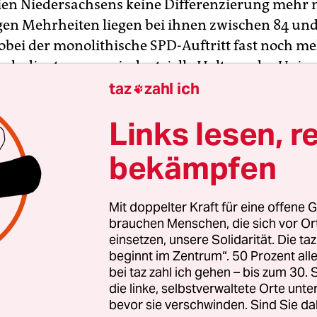
ien Niedersachsens keine Differenzierung mehr 
igen Mehrheiten liegen bei ihnen zwischen 84 un
obei der monolithische SPD-Auftritt fast noch m
 als die starr agrarindustrielle Haltung der Unio
en die Sozialdemokraten der viel näher.
taz
zahl ich

Links lesen, r
bekämpfen
Mit doppelter Kraft für eine offene G
brauchen Menschen, die sich vor O
einsetzen, unsere Solidarität. Die ta
beginnt im Zentrum“. 50 Prozent a
bei taz zahl ich gehen – bis zum 30
die linke, selbstverwaltete Orte unte
bevor sie verschwinden. Sind Sie da