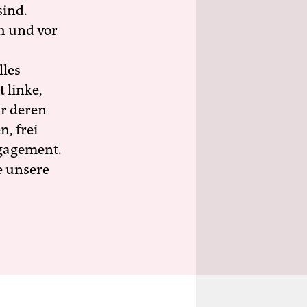
sind.
h und vor
lles
 linke,
ür deren
n, frei
ngagement.
e unsere