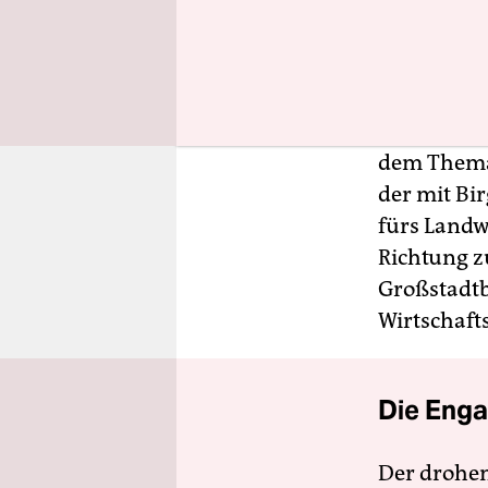
Ein solcher
Koalitions
dem Thema 
der mit Bi
fürs Landw
Richtung z
Großstadtb
Wirtschafts
Die Enga
Der drohe