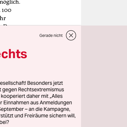
möglich.
d 100
ehr
n. Denn
Gerade nicht
echts
esellschaft! Besonders jetzt
rt gegen Rechtsextremismus
z kooperiert daher mit „Alles
ller Einnahmen aus Anmeldungen
. September – an die Kampagne,
rstützt und Freiräume sichern will,
bei?