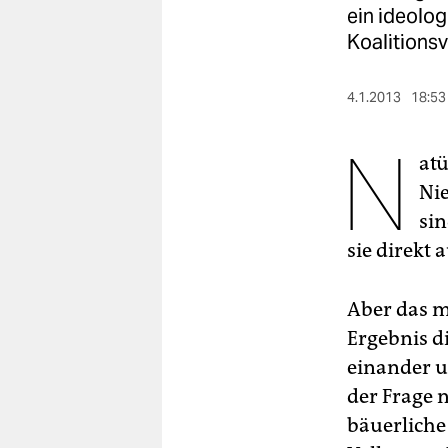
berlin
ein ideolog
Koalitions
nord
wahrheit
4.1.2013
18:53
verlag
N
atü
verlag
Nie
veranstaltungen
sin
sie direk
shop
fragen & hilfe
Aber das m
unterstützen
Ergebnis d
einander u
abo
der Frage 
genossenschaft
bäuerliche