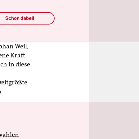
Schon dabei!
 man misst
phan Weil,
ene Kraft
ch in diese
weitgrößte
n.
wahlen