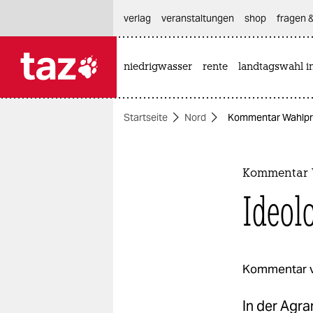
hautnavigation anspringen
hauptinhalt anspringen
footer anspringen
verlag
veranstaltungen
shop
fragen &
niedrigwasser
rente
landtagswahl i

taz zahl ich
taz zahl ich
Startseite
Nord
Kommentar Wahlprü
themen
politik
Kommentar 
öko
Ideol
gesellschaft
kultur
Kommentar 
sport
In der Agra