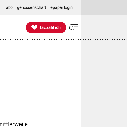
abo
genossenschaft
epaper login

taz zahl ich
taz zahl ich
mittlerweile