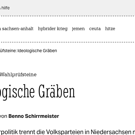
 hilfe
n sachsen-anhalt
hybrider krieg
jemen
ceuta
hitze
fsteine: Ideologische Gräben
Wahlprüfsteine
ogische Gräben
von
Benno Schirrmeister
rpolitik trennt die Volksparteien in Niedersachsen 