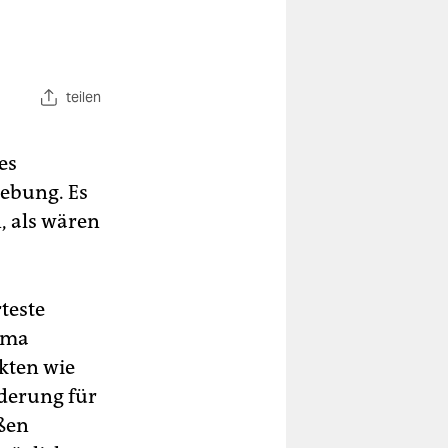
teilen
es
hebung. Es
, als wären
teste
hema
kten wie
rderung für
oßen