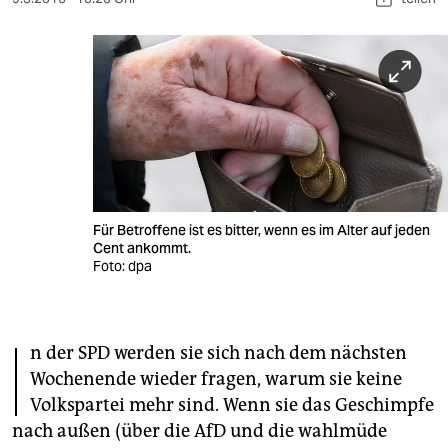
berlin
nord
wahrheit
verlag
verlag
veranstaltungen
Für Betroffene ist es bitter, wenn es im Alter auf jeden
Cent ankommt.
shop
Foto: dpa
fragen & hilfe
unterstützen
I
n der SPD werden sie sich nach dem nächsten
abo
Wochenende wieder fragen, warum sie keine
Volkspartei mehr sind. Wenn sie das Geschimpfe
genossenschaft
nach außen (über die AfD und die wahlmüde