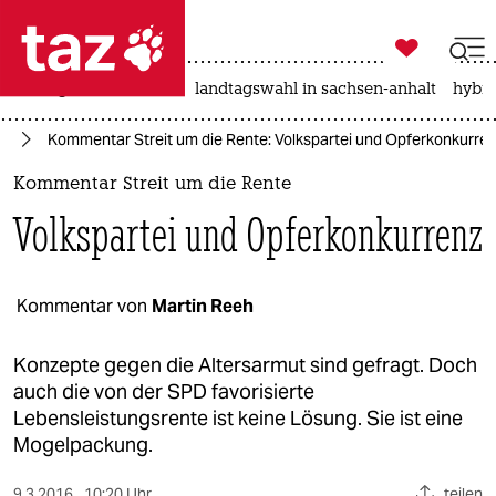

taz zahl ich
niedrigwasser
rente
landtagswahl in sachsen-anhalt
hybri

taz zahl ich
nd
Kommentar Streit um die Rente: Volkspartei und Opferkonkurre
taz zahl ich
Kommentar Streit um die Rente
themen
Volkspartei und Opferkonkurrenz
politik
öko
Kommentar von
Martin Reeh
gesellschaft
Konzepte gegen die Altersarmut sind gefragt. Doch
auch die von der SPD favorisierte
kultur
Lebensleistungsrente ist keine Lösung. Sie ist eine
Mogelpackung.
sport
9.3.2016
10:20 Uhr
teilen