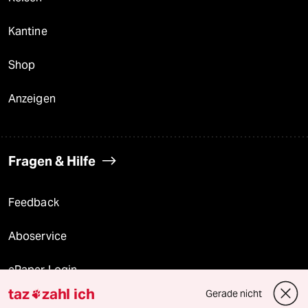
Kantine
Shop
Anzeigen
Fragen & Hilfe
Feedback
Aboservice
ePaper Login
taz
zahl ich
Gerade nicht

Downloads für Abonnierende