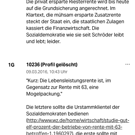
Die privat ersparte Riesterrente wird bis heute
auf die Grundsicherung angerechnet. Im
Klartext, die mühsam ersparte Zusatzrente
steckt der Staat ein, die staatlichen Zulagen
kassiert die Finanzwirtschaft. Die
Sozialdemokratie wie sie seit Schröder leibt
und lebt; leider.
10236 (Profil gelöscht)
1G
09.03.2016
,
10:43 Uhr
"Kurz: Die Lebensleistungsrente ist, im
Gegensatz zur Rente mit 63, eine
Mogelpackung."
Die letztere sollte die Urstammklientel der
Sozialdemokraten bedienen
(
http://www.wz.de/home/wirtschaft/studie-gut-
elf-prozent-der-betriebe-von-rente-mit-63-
betroffen-1.1960297
), die erste sollte mit