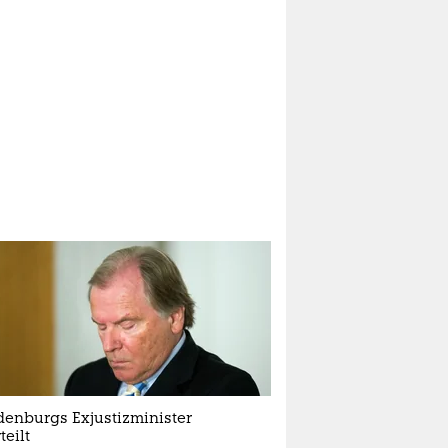
denburgs Exjustizminister
teilt