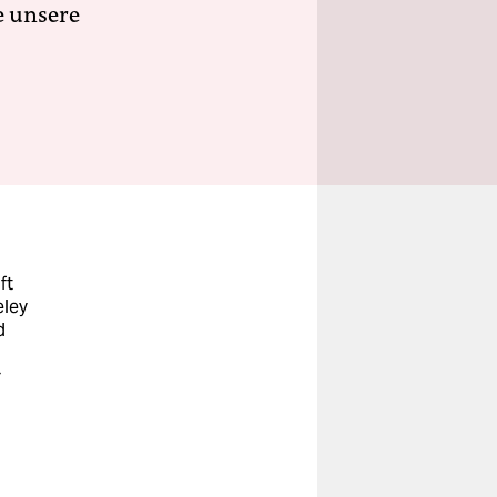
e unsere
ft
eley
d
r