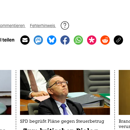
ommentieren
Fehlerhinweis
 teilen
SPD begrüßt Pläne gegen Steuerbetrug
Bran
verur