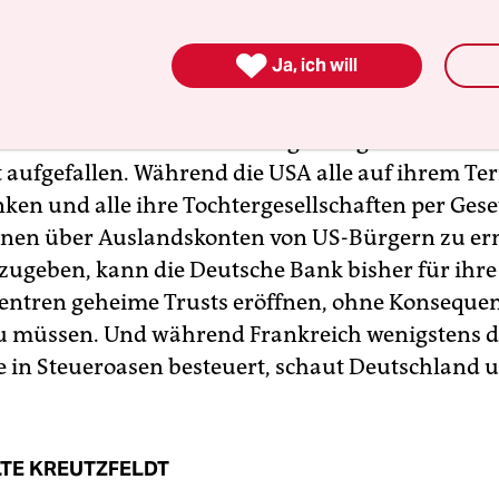

Ja, ich will
derer Stelle ist die Bundesregierung vor allem d
t aufgefallen. Während die USA alle auf ihrem Te
nken und alle ihre Tochtergesellschaften per Gese
nen über Auslandskonten von US-Bürgern zu er
zugeben, kann die Deutsche Bank bisher für ihr
entren geheime Trusts eröffnen, ohne Konseque
u müssen. Und während Frankreich wenigstens d
 in Steueroasen besteuert, schaut Deutschland u
TE KREUTZFELDT