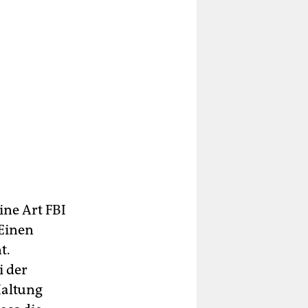
ine Art FBI
 Einen
t.
i der
Haltung