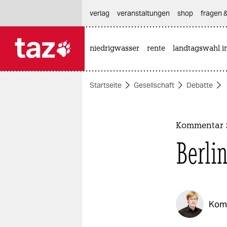
hautnavigation anspringen
hauptinhalt anspringen
footer anspringen
verlag
veranstaltungen
shop
fragen &
niedrigwasser
rente
landtagswahl i

taz zahl ich
taz zahl ich
Startseite
Gesellschaft
Debatte
themen
politik
Kommentar 
öko
Berli
gesellschaft
kultur
Kom
sport