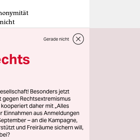
nonymität
 nicht
as von der
Gerade nicht
utschland
echts
esellschaft! Besonders jetzt
rt gegen Rechtsextremismus
z kooperiert daher mit „Alles
ller Einnahmen aus Anmeldungen
. September – an die Kampagne,
rstützt und Freiräume sichern will,
bei?