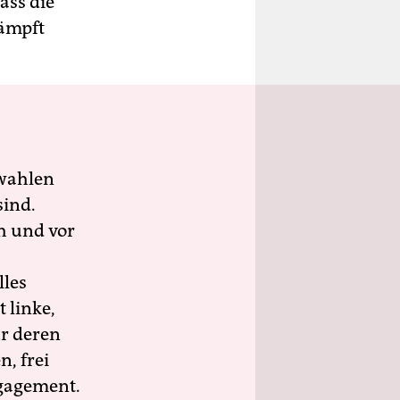
ass die
kämpft
wahlen
sind.
h und vor
lles
 linke,
ür deren
n, frei
ngagement.