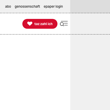
abo
genossenschaft
epaper login

taz zahl ich
taz zahl ich