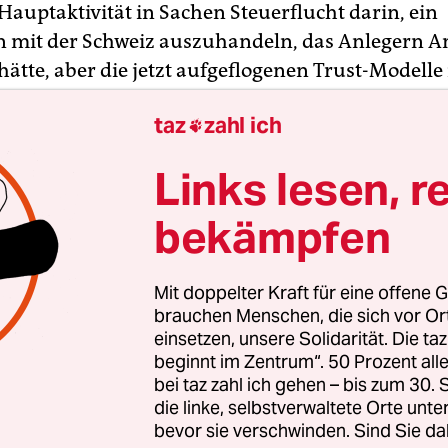
Hauptaktivität in Sachen Steuerflucht darin, ein
mit der Schweiz auszuhandeln, das Anlegern A
hätte, aber die jetzt aufgeflogenen Trust-Modelle
 hätte. Und mit Verweis auf dieses Abkommen – d
taz
zahl ich
 im Bundesrat gestoppt wurde – verhinderte De

te im EU-weiten Kampf gegen Steuerflucht.
Links lesen, r
bekämpfen
Mit doppelter Kraft für eine offene G
brauchen Menschen, die sich vor O
einsetzen, unsere Solidarität. Die ta
beginnt im Zentrum“. 50 Prozent a
bei taz zahl ich gehen – bis zum 30
die linke, selbstverwaltete Orte unte
bevor sie verschwinden. Sind Sie da