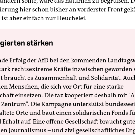
 ändern sollte, wäre das natürlich zu begrüßen. D
erung hier schon bisher an vorderster Front ge
 ist aber einfach nur Heuchelei.
gierten stärken
nde Erfolg der AfD bei den kommenden Landtags
 stark rechtsextreme Kräfte inzwischen geworden 
zt braucht es Zusammenhalt und Solidarität. Auc
en Menschen, die sich vor Ort für eine starke
schaft einsetzen. Die taz kooperiert deshalb mit "A
 Zentrum". Die Kampagne unterstützt bundesweit
altete Orte und baut einen solidarischen Fonds f
Erhalt auf. Eine offene Gesellschaft braucht gute
en Journalismus – und zivilgesellschaftliches E