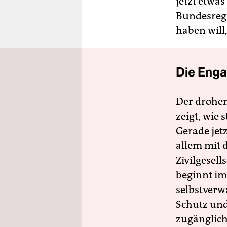
jetzt etwas
Bundesregi
haben will,
Die Enga
Der drohe
zeigt, wie
Gerade jet
allem mit d
Zivilgesell
beginnt im
selbstverw
Schutz und 
zugänglich