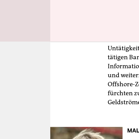
Auch an an
Untätigkei
tätigen Ba
Informatio
und weiter
Offshore-Z
fürchten z
Geldströme
MAL