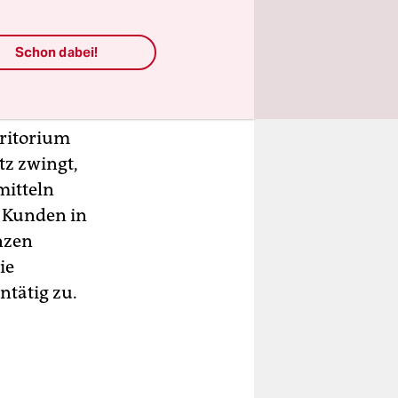
Schon dabei!
urch
rritorium
tz zwingt,
mitteln
e Kunden in
nzen
ie
ntätig zu.