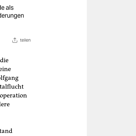
e als
rderungen
teilen
die
eine
olfgang
talflucht
ooperation
dere
stand