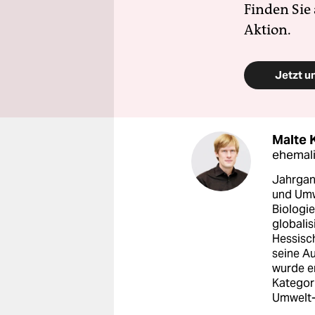
Finden Sie
Aktion.
Jetzt u
Malte 
ehemali
Jahrgan
und Umw
Biologie
globalis
Hessisc
seine A
wurde e
Kategor
Umwelt-