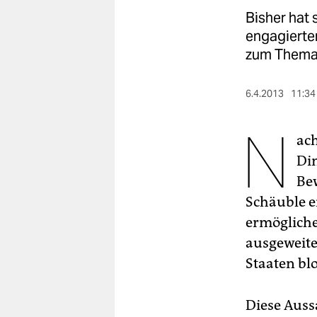
berlin
Bisher hat 
nord
engagierte
zum Thema 
wahrheit
verlag
6.4.2013
11:34
N
verlag
ac
veranstaltungen
Di
shop
Bew
Schäuble e
fragen & hilfe
ermögliche
unterstützen
ausgeweite
Staaten blo
abo
genossenschaft
Diese Aussa