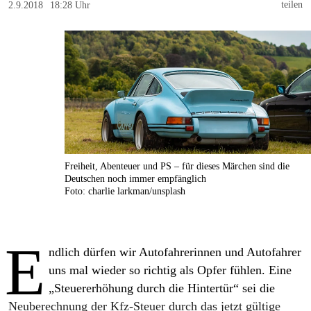
berlin
teilen
2.9.2018
18:28 Uhr
nord
wahrheit
verlag
verlag
veranstaltungen
Freiheit, Abenteuer und PS – für dieses Märchen sind die
shop
Deutschen noch immer empfänglich
Foto: charlie larkman/unsplash
fragen & hilfe
unterstützen
E
ndlich dürfen wir Autofahrerinnen und Autofahrer
abo
uns mal wieder so richtig als Opfer fühlen. Eine
„Steuererhöhung durch die Hintertür“ sei die
genossenschaft
Neuberechnung der Kfz-Steuer durch das jetzt gültige