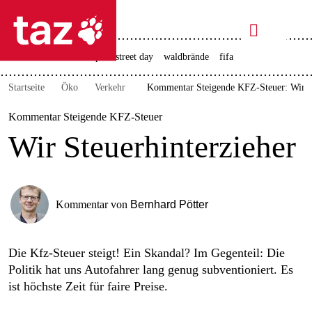

taz zahl ich
rente
ceuta
christopher street day
waldbrände
fifa

taz zahl ich
Startseite
Öko
Verkehr
Kommentar Steigende KFZ-Steuer: Wir St
taz zahl ich
Kommentar Steigende KFZ-Steuer
themen
Wir Steuerhinterzieher
politik
öko
Kommentar von
Bernhard Pötter
gesellschaft
kultur
Die Kfz-Steuer steigt! Ein Skandal? Im Gegenteil: Die
Politik hat uns Autofahrer lang genug subventioniert. Es
sport
ist höchste Zeit für faire Preise.