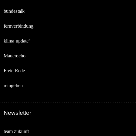
bundestalk
fernverbindung
klima update°
Mauerecho
Freie Rede
reingehen
Newsletter
team zukunft