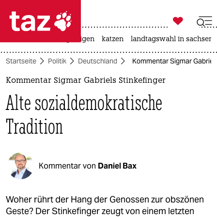

taz zahl ich
ceuta
hitze
bergsteigen
katzen
landtagswahl in sachsen-

taz zahl ich
Startseite
Politik
Deutschland
Kommentar Sigmar Gabriels 
taz zahl ich
Kommentar Sigmar Gabriels Stinkefinger
themen
Alte sozialdemokratische
politik
Tradition
öko
gesellschaft
Kommentar von
Daniel Bax
kultur
sport
Woher rührt der Hang der Genossen zur obszönen
Geste? Der Stinkefinger zeugt von einem letzten