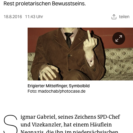
berlin
Rest proletarischen Bewusstseins.
nord
18.8.2016
11:43 Uhr
teilen
wahrheit
verlag
verlag
veranstaltungen
shop
Erigierter Mittelfinger, Symbolbild
fragen & hilfe
Foto: madochab/photocase.de
unterstützen
S
abo
igmar Gabriel, seines Zeichens SPD-Chef
genossenschaft
und Vizekanzler, hat einem Häuflein
Neonazis, die ihn im niedersächsischen