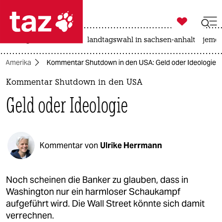

taz zahl ich
niedrigwasser
rente
landtagswahl in sachsen-anhalt
jeme

taz zahl ich
Amerika
Kommentar Shutdown in den USA: Geld oder Ideologie
taz zahl ich
Kommentar Shutdown in den USA
themen
Geld oder Ideologie
politik
öko
Kommentar von
Ulrike Herrmann
gesellschaft
kultur
Noch scheinen die Banker zu glauben, dass in
Washington nur ein harmloser Schaukampf
sport
aufgeführt wird. Die Wall Street könnte sich damit
verrechnen.