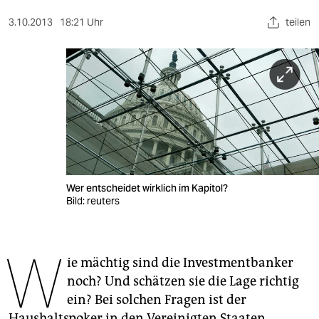
berlin
3.10.2013
18:21 Uhr
teilen
nord
wahrheit
verlag
verlag
veranstaltungen
shop
Wer entscheidet wirklich im Kapitol?
Bild: reuters
fragen & hilfe
unterstützen
W
ie mächtig sind die Investmentbanker
abo
noch? Und schätzen sie die Lage richtig
genossenschaft
ein? Bei solchen Fragen ist der
Haushaltspoker in den Vereinigten Staaten