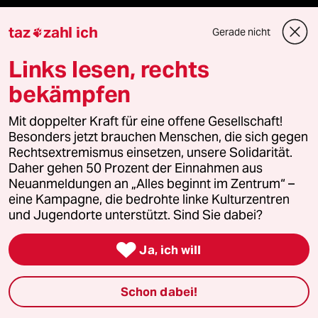
Sport
taz
zahl ich
Gerade nicht

Berlin
Links lesen, rechts
Nord
bekämpfen
Wahrheit
Mit doppelter Kraft für eine offene Gesellschaft!
Besonders jetzt brauchen Menschen, die sich gegen
Rechtsextremismus einsetzen, unsere Solidarität.
Daher gehen 50 Prozent der Einnahmen aus
Themen
Neuanmeldungen an „Alles beginnt im Zentrum“ –
eine Kampagne, die bedrohte linke Kulturzentren
und Jugendorte unterstützt. Sind Sie dabei?
Niedrigwasser

Ja, ich will
Rente
Schon dabei!
Landtagswahl in Sachsen-Anhalt