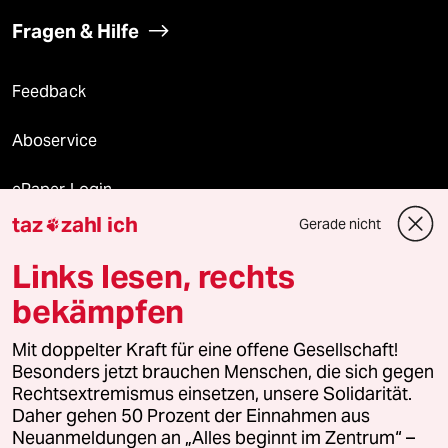
Fragen & Hilfe
Feedback
Aboservice
ePaper Login
taz
zahl ich
Gerade nicht

Downloads für Abonnierende
Links lesen, rechts
bekämpfen
© 2026 taz Verlags und Vertriebs GmbH
Alle Rechte vorbehalten. Bei rechtlichen Fragen oder für Genehmigungen
Mit doppelter Kraft für eine offene Gesellschaft!
wenden Sie sich bitte an
lizenzen@taz.de
Besonders jetzt brauchen Menschen, die sich gegen
Rechtsextremismus einsetzen, unsere Solidarität.
Daher gehen 50 Prozent der Einnahmen aus
Feedback
Redaktionsstatut
Kommune-Richtlinien
KI-
Neuanmeldungen an „Alles beginnt im Zentrum“ –