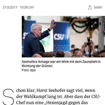
berlin
27.8.2017
19:36 Uhr
teilen
nord
wahrheit
verlag
verlag
veranstaltungen
shop
Seehofers Ansage war ein Wink mit dem Zaunpfahl in
Richtung der Grünen
fragen & hilfe
Foto: dpa
unterstützen
S
abo
chon klar, Horst Seehofer sagt viel, wenn
der Wahlkampf lang ist. Aber dass der CSU-
genossenschaft
Chef nun eine „Hexenjagd gegen das