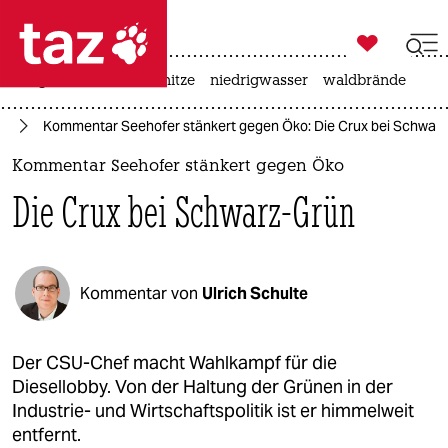

taz zahl ich
krieg in der ukraine
hitze
niedrigwasser
waldbrände

taz zahl ich
25
Kommentar Seehofer stänkert gegen Öko: Die Crux bei Schwar
taz zahl ich
Kommentar Seehofer stänkert gegen Öko
themen
Die Crux bei Schwarz-Grün
politik
öko
Kommentar von
Ulrich Schulte
gesellschaft
kultur
Der CSU-Chef macht Wahlkampf für die
Diesellobby. Von der Haltung der Grünen in der
sport
Industrie- und Wirtschaftspolitik ist er himmelweit
entfernt.