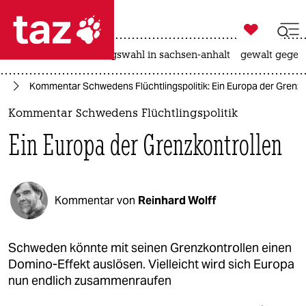

taz zahl ich
hitze
surfen
landtagswahl in sachsen-anhalt
gewalt gegen

taz zahl ich
ht
Kommentar Schwedens Flüchtlingspolitik: Ein Europa der Grenzk
taz zahl ich
Kommentar Schwedens Flüchtlingspolitik
themen
Ein Europa der Grenzkontrollen
politik
öko
Kommentar von
Reinhard Wolff
gesellschaft
kultur
Schweden könnte mit seinen Grenzkontrollen einen
Domino-Effekt auslösen. Vielleicht wird sich Europa
sport
nun endlich zusammenraufen