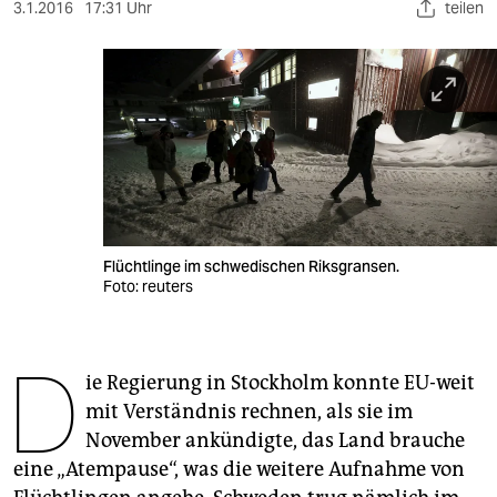
berlin
3.1.2016
17:31 Uhr
teilen
nord
wahrheit
verlag
verlag
veranstaltungen
Flüchtlinge im schwedischen Riksgransen.
shop
Foto: reuters
fragen & hilfe
D
unterstützen
ie Regierung in Stockholm konnte EU-weit
mit Verständnis rechnen, als sie im
abo
November ankündigte, das Land brauche
genossenschaft
eine „Atempause“, was die weitere Aufnahme von