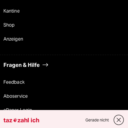
Kantine
Shop
Anzeigen
Fragen & Hilfe
Feedback
Aboservice
ePaper Login
taz
zahl ich
Gerade nicht

Downloads für Abonnierende