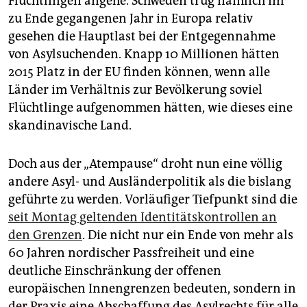
Flüchtlingen angehe. Schweden trug nämlich im
epaper login
zu Ende gegangenen Jahr in Europa relativ
gesehen die Hauptlast bei der Entgegennahme
von Asylsuchenden. Knapp 10 Millionen hätten
2015 Platz in der EU finden können, wenn alle
Länder im Verhältnis zur Bevölkerung soviel
Flüchtlinge aufgenommen hätten, wie dieses eine
skandinavische Land.
Doch aus der „Atempause“ droht nun eine völlig
andere Asyl- und Ausländerpolitik als die bislang
geführte zu werden. Vorläufiger Tiefpunkt sind die
seit Montag geltenden Identitätskontrollen an
den Grenzen
. Die nicht nur ein Ende von mehr als
60 Jahren nordischer Passfreiheit und eine
deutliche Einschränkung der offenen
europäischen Innengrenzen bedeuten, sondern in
der Praxis eine Abschaffung des Asylrechts für alle