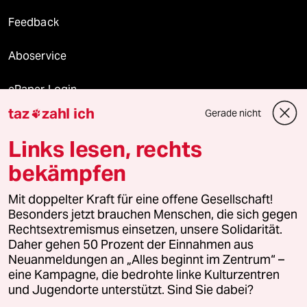
Feedback
Aboservice
ePaper Login
taz
zahl ich
Gerade nicht

Downloads für Abonnierende
Links lesen, rechts
bekämpfen
© 2026 taz Verlags und Vertriebs GmbH
Mit doppelter Kraft für eine offene Gesellschaft!
Alle Rechte vorbehalten. Bei rechtlichen Fragen oder für Genehmigungen
wenden Sie sich bitte an
lizenzen@taz.de
Besonders jetzt brauchen Menschen, die sich gegen
Rechtsextremismus einsetzen, unsere Solidarität.
Daher gehen 50 Prozent der Einnahmen aus
Feedback
Redaktionsstatut
Kommune-Richtlinien
KI-
Neuanmeldungen an „Alles beginnt im Zentrum“ –
eine Kampagne, die bedrohte linke Kulturzentren
Leitlinie
Informant
Datenschutz
Impressum
AGB
und Jugendorte unterstützt. Sind Sie dabei?