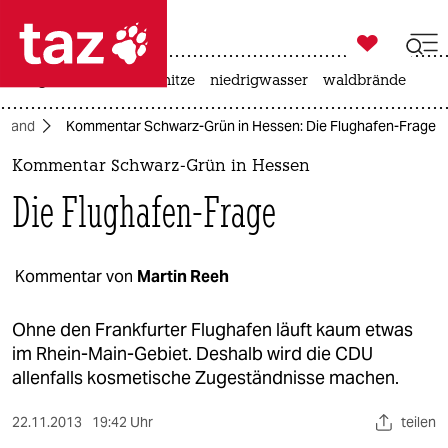

taz zahl ich
krieg in der ukraine
hitze
niedrigwasser
waldbrände

taz zahl ich
hland
Kommentar Schwarz-Grün in Hessen: Die Flughafen-Frage
taz zahl ich
Kommentar Schwarz-Grün in Hessen
themen
Die Flughafen-Frage
politik
öko
Kommentar von
Martin Reeh
gesellschaft
Ohne den Frankfurter Flughafen läuft kaum etwas
im Rhein-Main-Gebiet. Deshalb wird die CDU
kultur
allenfalls kosmetische Zugeständnisse machen.
sport
22.11.2013
19:42 Uhr
teilen