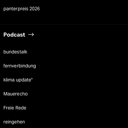
panterpreis 2026
Podcast
bundestalk
fernverbindung
klima update°
Mauerecho
Freie Rede
reingehen