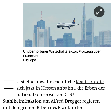
berlin
nord
wahrheit
verlag
verlag
Unüberhörbarer Wirtschaftsfaktor: Flugzeug über
veranstaltungen
Frankfurt
Bild: dpa
shop
fragen & hilfe
E
s ist eine unwahrscheinliche
Koalition, die
unterstützen
sich jetzt in Hessen anbahnt
: die Erben der
abo
nationalkonservativen CDU-
Stahlhelmfraktion um Alfred Dregger regieren
genossenschaft
mit den grünen Erben des Frankfurter