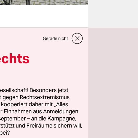
pünktlich
Gerade nicht
em sich
tensiver
echts
g
m August,
d dessen
 Jahren,
esellschaft! Besonders jetzt
rt gegen Rechtsextremismus
emokraten
z kooperiert daher mit „Alles
olg.
ller Einnahmen aus Anmeldungen
. September – an die Kampagne,
rstützt und Freiräume sichern will,
bei?