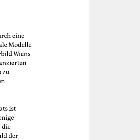
rch eine
ale Modelle
rbild Wiens
anzierten
s zu
en
ts ist
enige
 die
ald der