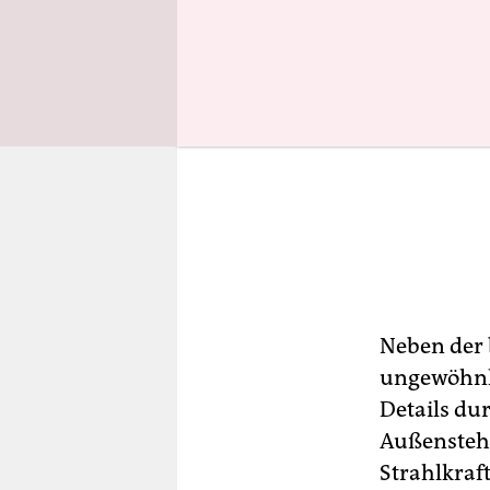
Neben der 
ungewöhnli
Details dur
Außenstehe
Strahlkraf