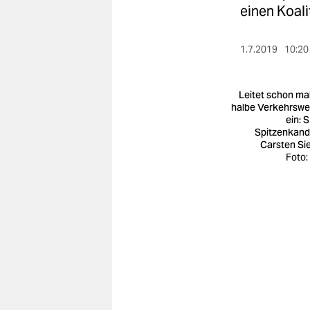
berlin
einen Koali
nord
1.7.2019
10:20
wahrheit
verlag
Leitet schon mal
halbe Verkehrsw
ein: 
verlag
Spitzenkand
Carsten Sie
veranstaltungen
Foto:
shop
fragen & hilfe
unterstützen
abo
genossenschaft