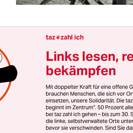
sechs Wochen hat Bremen gewählt. Jetzt endlich, 
taz
zahl ich

 Ferienstart,
liegt der Koalitionsvertrag vor.
Zu d
, Grüne und Linkspartei – mit unterschiedlich in
Links lesen, r
ligung – noch verhalten müssen. Die Zustimmun
bekämpfen
tzt, wird das kleinste Bundesland irgendwann i
Sommerpause, einen neuen Senat bekommen. Un
ird mit Andreas Bovenschulte, wie bereits seit 73
Mit doppelter Kraft für eine offene G
brauchen Menschen, die sich vor O
 Mann mit SPD-Parteibuch sein: Für die Soziald
einsetzen, unsere Solidarität. Die ta
ch ihrer krachenden Wahlniederlage ein Riesenerf
beginnt im Zentrum“. 50 Prozent a
bei taz zahl ich gehen – bis zum 30
die linke, selbstverwaltete Orte unte
bevor sie verschwinden. Sind Sie da