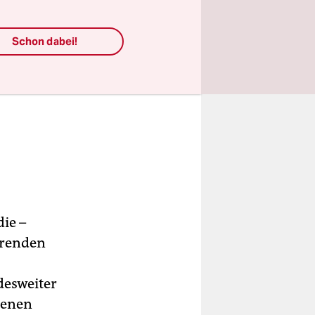
Schon dabei!
ie –
erenden
desweiter
tenen