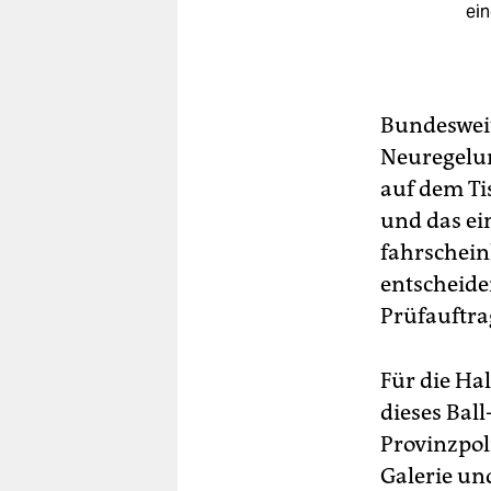
ei
Bundesweit
Neuregelun
auf dem Ti
und das ei
fahrschein
entscheiden
Prüfauftrag
Für die Ha
dieses Bal
Provinzpol
Galerie un