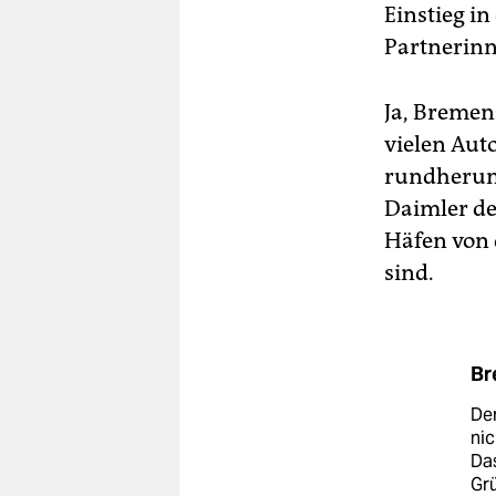
Einstieg i
Partnerinne
Ja, Bremens
vielen Aut
rundherum. 
Daimler de
Häfen von 
sind.
Br
Der
nic
Da
Grü