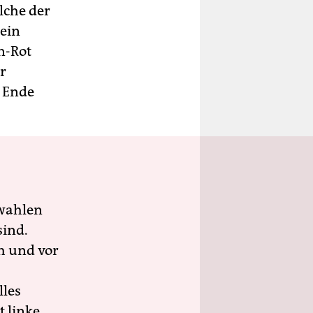
elche der
 ein
n-Rot
r
m Ende
wahlen
sind.
h und vor
lles
 linke,