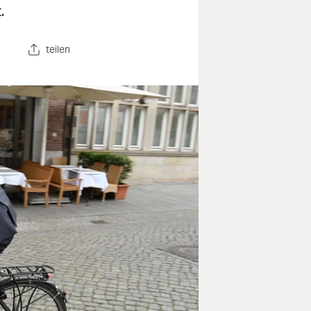
.
teilen