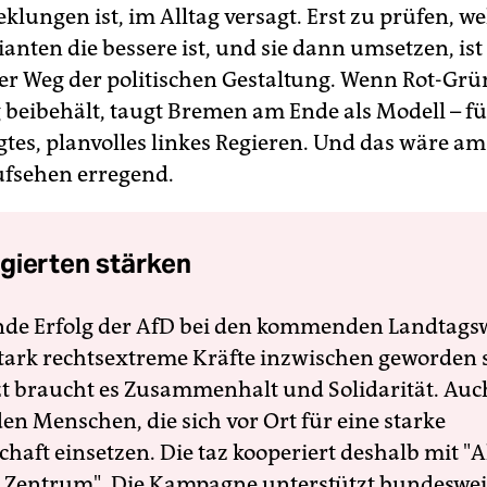
eklungen ist, im Alltag versagt. Erst zu prüfen, w
anten die bessere ist, und sie dann umsetzen, ist
er Weg der politischen Gestaltung. Wenn Rot-Grü
 beibehält, taugt Bremen am Ende als Modell – fü
tes, planvolles linkes Regieren. Und das wäre a
ufsehen erregend.
gierten stärken
nde Erfolg der AfD bei den kommenden Landtags
 stark rechtsextreme Kräfte inzwischen geworden 
zt braucht es Zusammenhalt und Solidarität. Auc
en Menschen, die sich vor Ort für eine starke
schaft einsetzen. Die taz kooperiert deshalb mit "A
 Zentrum". Die Kampagne unterstützt bundesweit