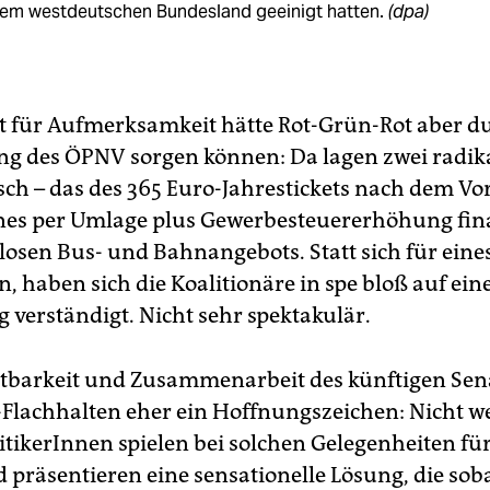
nem westdeutschen Bundesland geeinigt hatten.
(dpa)
 für Aufmerksamkeit hätte Rot-Grün-Rot aber du
g des ÖPNV sorgen können: Da lagen zwei radik
sch – das des 365 Euro-Jahrestickets nach dem Vo
nes per Umlage plus Gewerbesteuererhöhung fin
losen Bus- und Bahnangebots. Statt sich für eine
, haben sich die Koalitionäre in spe bloß auf ein
 verständigt. Nicht sehr spektakulär.
ltbarkeit und Zusammenarbeit des künftigen Sena
l-Flachhalten eher ein Hoffnungszeichen: Nicht w
itikerInnen spielen bei solchen Gelegenheiten für
d präsentieren eine sensationelle Lösung, die sob