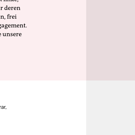
ür deren
n, frei
ngagement.
e unsere
ar,