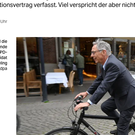
tionsvertrag verfasst. Viel verspricht der aber nicht
 Uhr
 die
ende
SPD-
idat
ling
 dpa