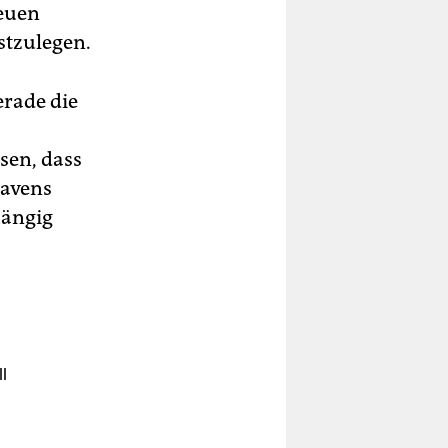
neuen
stzulegen.
erade die
sen, dass
havens
hängig
l