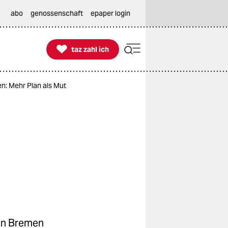
abo
genossenschaft
epaper login

taz zahl ich
taz zahl ich
: Mehr Plan als Mut
 in Bremen