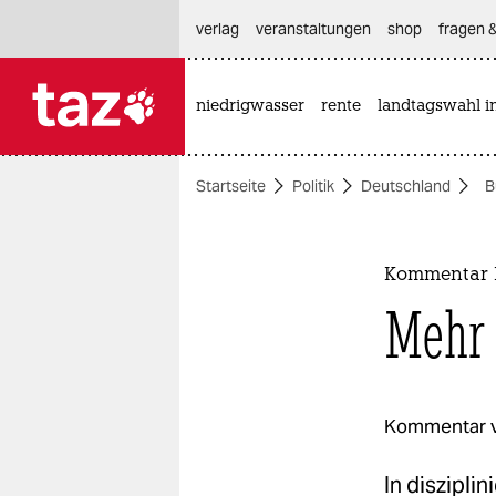
hautnavigation anspringen
hauptinhalt anspringen
footer anspringen
verlag
veranstaltungen
shop
fragen &
niedrigwasser
rente
landtagswahl i

taz zahl ich
taz zahl ich
Startseite
Politik
Deutschland
B
themen
politik
Kommentar R
öko
Mehr 
gesellschaft
kultur
Kommentar 
sport
In diszipl