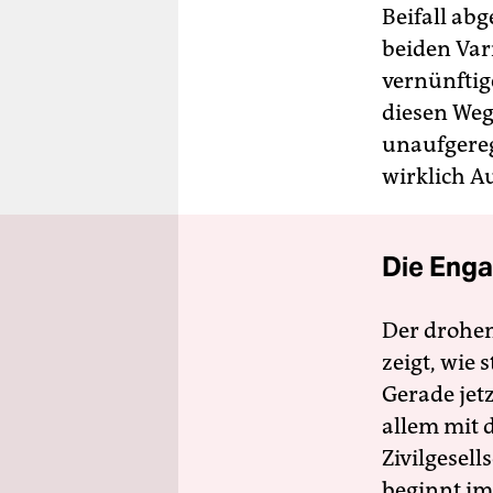
Beifall abg
beiden Vari
vernünftig
diesen Weg
unaufgereg
wirklich A
Die Enga
Der drohe
zeigt, wie
Gerade jet
allem mit d
Zivilgesell
beginnt im