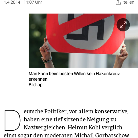
berlin
1.4.2014
11:07 Uhr
teilen
nord
wahrheit
verlag
verlag
veranstaltungen
Man kann beim besten Willen kein Hakenkreuz
shop
erkennen
Bild: ap
fragen & hilfe
unterstützen
D
eutsche Politiker, vor allem konservative,
abo
haben eine tief sitzende Neigung zu
genossenschaft
Nazivergleichen. Helmut Kohl verglich
einst sogar den moderaten Michail Gorbatschow