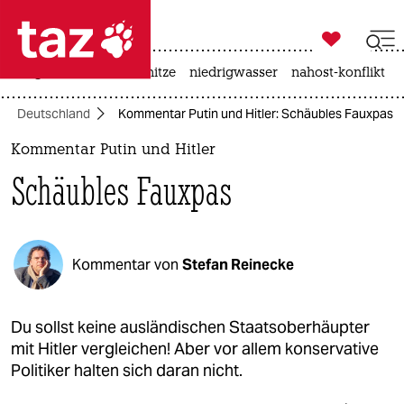

taz zahl ich
krieg in der ukraine
hitze
niedrigwasser
nahost-konflikt

taz zahl ich
Deutschland
Kommentar Putin und Hitler: Schäubles Fauxpas
taz zahl ich
Kommentar Putin und Hitler
themen
Schäubles Fauxpas
politik
öko
Kommentar von
Stefan Reinecke
gesellschaft
kultur
Du sollst keine ausländischen Staatsoberhäupter
mit Hitler vergleichen! Aber vor allem konservative
sport
Politiker halten sich daran nicht.