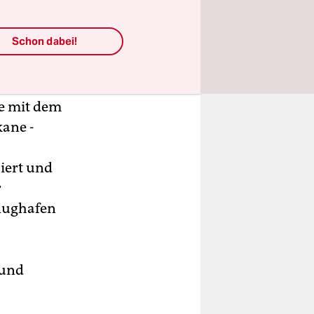
Schon dabei!
he mit dem
ane -
iert und
r
Flughafen
 und