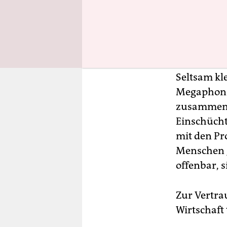
Seltsam kl
Megaphon u
zusammen m
Einschücht
mit den Pr
Menschen g
offenbar, 
Zur Vertra
Wirtschaft 