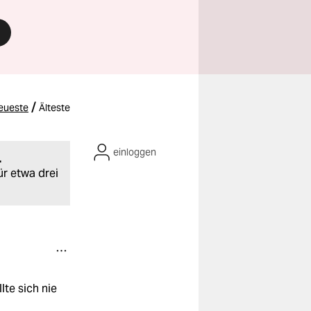
/
eueste
Älteste
einloggen
.
ür etwa drei
lte sich nie