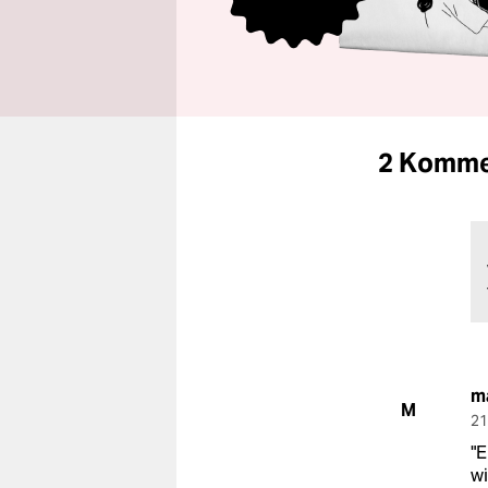
2 Komme
m
M
21
"E
w