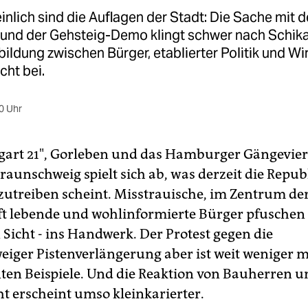
inlich sind die Auflagen der Stadt: Die Sache mit 
nd der Gehsteig-Demo klingt schwer nach Schika
ildung zwischen Bürger, etablierter Politik und Wi
cht bei.
0 Uhr
tgart 21", Gorleben und das Hamburger Gängeviert
Braunschweig spielt sich ab, was derzeit die Repub
utreiben scheint. Misstrauische, im Zentrum de
ft lebende und wohlinformierte Bürger pfuschen d
 Sicht - ins Handwerk. Der Protest gegen die
iger Pistenverlängerung aber ist weit weniger m
ten Beispiele. Und die Reaktion von Bauherren u
t erscheint umso kleinkarierter.