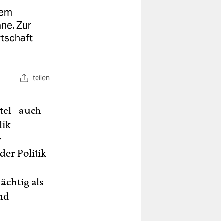
dem
ne. Zur
rtschaft
teilen
el - auch
lik
r
er Politik
ächtig als
nd