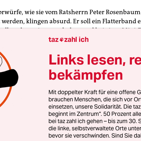
orwürfe, wie sie vom Ratsherrn Peter Rosenbaum
 werden, klingen absurd. Er soll ein Flatterband 
uell auch zerrissen zu haben und bei einer Mini
taz
zahl ich
nutzt haben. Eine Justiz allerdings, die sich mit

efasst, sollte sich nie wieder wegen Überlastung
Links lesen, r
n.
bekämpfen
Mit doppelter Kraft für eine offene G
brauchen Menschen, die sich vor O
einsetzen, unsere Solidarität. Die ta
beginnt im Zentrum“. 50 Prozent a
bei taz zahl ich gehen – bis zum 30
die linke, selbstverwaltete Orte unte
bevor sie verschwinden. Sind Sie da