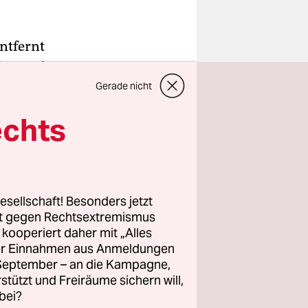
entfernt
-Demo ein
 derlei
Gerade nicht
echts
esellschaft! Besonders jetzt
rt gegen Rechtsextremismus
z kooperiert daher mit „Alles
ller Einnahmen aus Anmeldungen
. September – an die Kampagne,
rstützt und Freiräume sichern will,
bei?