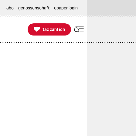
abo
genossenschaft
epaper login

taz zahl ich
taz zahl ich