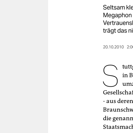
berlin
Seltsam kle
nord
Megaphon u
Vertrauensb
wahrheit
trägt das ni
verlag
20.10.2010
2:0
verlag
S
veranstaltungen
tut
in 
shop
umz
fragen & hilfe
Gesellscha
unterstützen
- aus deren
Braunschwe
abo
die genann
genossenschaft
Staatsmach