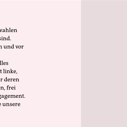
wahlen
sind.
h und vor
lles
 linke,
ür deren
n, frei
ngagement.
e unsere