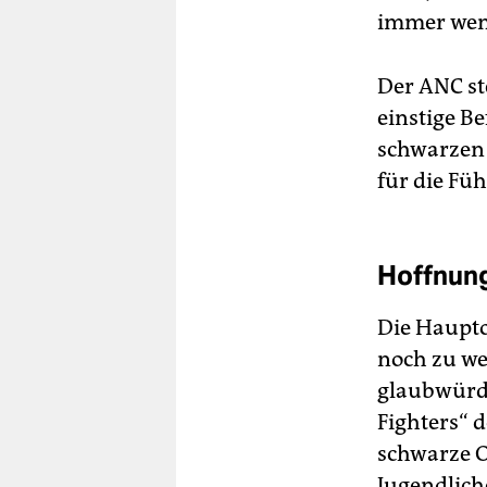
immer weni
Der ANC ste
einstige B
schwarzen 
für die Füh
Hoffnung
Die Haupto
noch zu we
glaubwürdi
Fighters“ 
schwarze O
Jugendliche