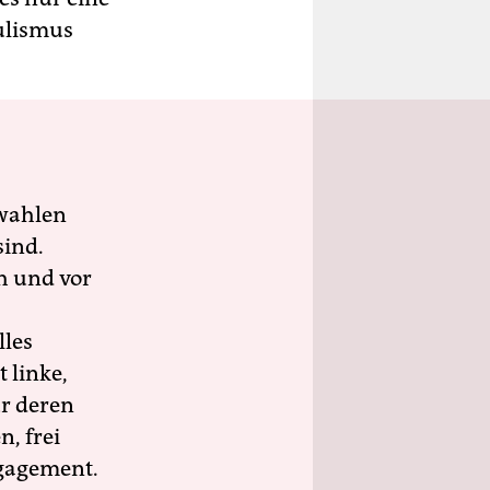
ulismus
wahlen
sind.
h und vor
lles
 linke,
ür deren
n, frei
ngagement.