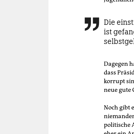
Die eins

ist gefan
selbstge
Dagegen h
dass Präsi
korrupt sin
neue gute 
Noch gibt 
niemanden,
politische 
eher ein An