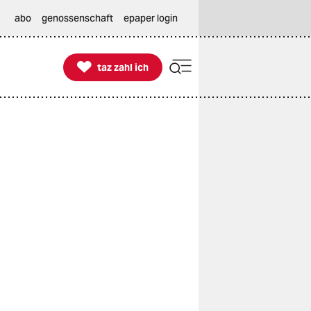
abo
genossenschaft
epaper login

taz zahl ich
taz zahl ich