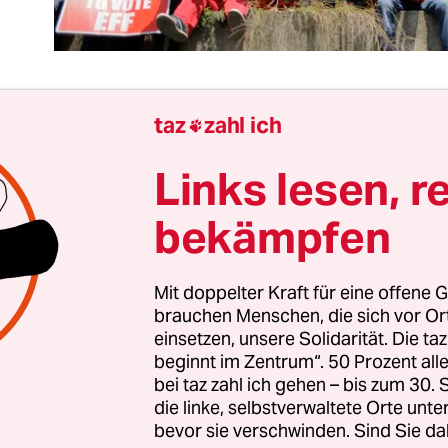
taz
zahl ich

frikas Regierung steht mit dem Rücken zur Wand
Links lesen, r
twirtschaftliche Konstellation wäre auch für eine
ierung eine Herausforderung: Exportpreise für
bekämpfen
odukte schwächeln, Wachstumsmärkte wie Chin
ere Probleme.
Mit doppelter Kraft für eine offene G
brauchen Menschen, die sich vor O
Regierung wie der von Präsident Jacob Zuma ist S
einsetzen, unsere Solidarität. Die ta
t gestraft. Der regierende ANC scheint nicht die 
beginnt im Zentrum“. 50 Prozent a
ben, wie das fortdauernde Abgleiten des Landes 
bei taz zahl ich gehen – bis zum 30
die linke, selbstverwaltete Orte unte
ist.
bevor sie verschwinden. Sind Sie da