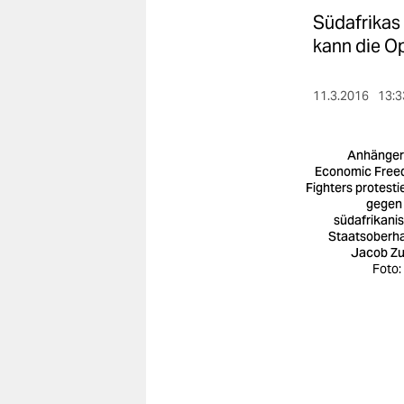
berlin
Südafrikas 
nord
kann die Op
wahrheit
11.3.2016
13:3
verlag
Anhänger
verlag
Economic Fre
Fighters protesti
veranstaltungen
gegen
südafrikani
shop
Staatsoberh
Jacob Z
fragen & hilfe
Foto:
unterstützen
abo
genossenschaft