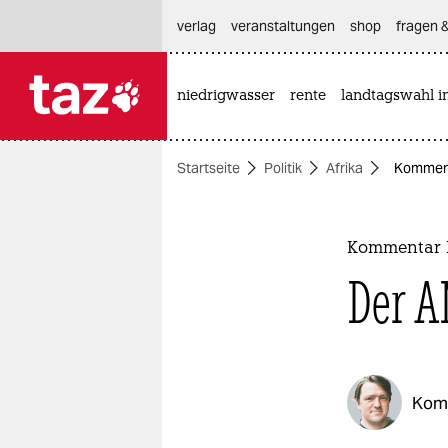
hautnavigation anspringen
hauptinhalt anspringen
footer anspringen
verlag
veranstaltungen
shop
fragen &
niedrigwasser
rente
landtagswahl i

taz zahl ich
taz zahl ich
Startseite
Politik
Afrika
Kommenta
themen
politik
Kommentar P
öko
Der A
gesellschaft
kultur
Kom
sport