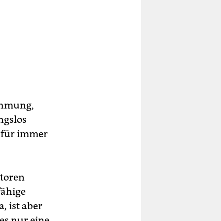
ehmung,
ngslos
dafür immer
atoren
fähige
, ist aber
es nur eine