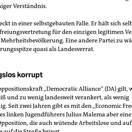
ger Verständnis.
ckt in einer selbstgebauten Falle. Er hält sich selb
efreiungsvertretung für den einzigen legitimen Ve
Mehrheitsbevölkerung. Eine andere Partei zu wäh
rungsspitze quasi als Landesverrat.
slos korrupt
ppositionskraft „Democratic Alliance“ (DA) gilt,
iß und zu wenig landesweit verankert, als wenig
g. Seit zwei Jahren gibt es mit den „Economic F
des linken Jugendführers Julius Malema aber eine
pposition, die auch wütende Arbeitslose und auf
 auf die Straße bringt.