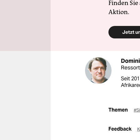
Finden Sie
Aktion.
Jetzt u
Domini
Ressort
Seit 201
Afrikare
Themen
#S
Feedback
K