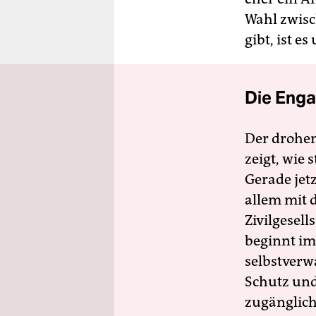
Wahl zwisc
gibt, ist e
Die Enga
Der drohe
zeigt, wie
Gerade jet
allem mit d
Zivilgesell
beginnt im
selbstverw
Schutz und 
zugänglich