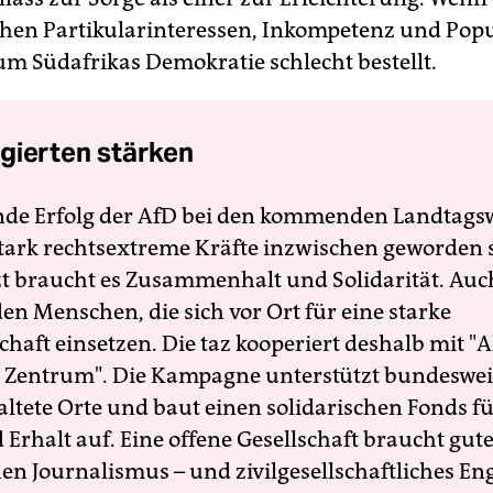
hen Partikularinteressen, Inkompetenz und Pop
s um Südafrikas Demokratie schlecht bestellt.
gierten stärken
nde Erfolg der AfD bei den kommenden Landtags
 stark rechtsextreme Kräfte inzwischen geworden 
zt braucht es Zusammenhalt und Solidarität. Auc
en Menschen, die sich vor Ort für eine starke
schaft einsetzen. Die taz kooperiert deshalb mit "A
 Zentrum". Die Kampagne unterstützt bundesweit
altete Orte und baut einen solidarischen Fonds f
Erhalt auf. Eine offene Gesellschaft braucht gute
en Journalismus – und zivilgesellschaftliches E