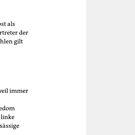
st als
rtreter der
len gilt
 weil immer
reedom
 linke
sässige