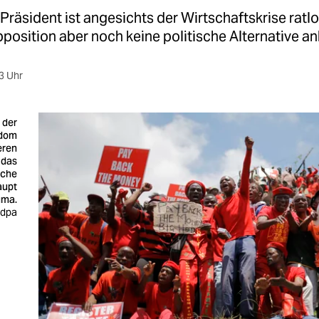
Präsident ist angesichts der Wirtschaftskrise ratlo
position aber noch keine politische Alternative an
3 Uhr
 der
edom
eren
 das
sche
aupt
uma.
 dpa